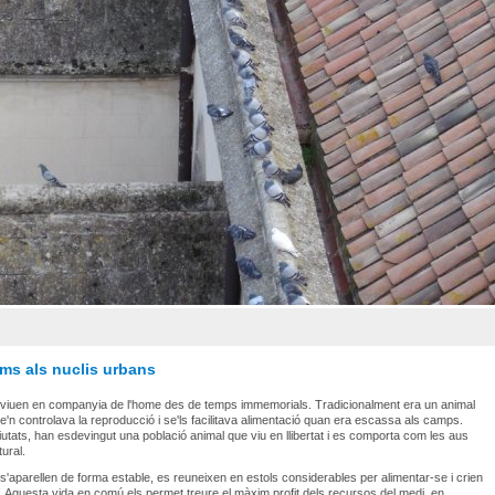
oms als nuclis urbans
 viuen en companyia de l'home des de temps immemorials. Tradicionalment era un animal
e'n controlava la reproducció i se'ls facilitava alimentació quan era escassa als camps.
ciutats, han esdevingut una població animal que viu en llibertat i es comporta com les aus
ural.
s'aparellen de forma estable, es reuneixen en estols considerables per alimentar-se i crien
. Aquesta vida en comú els permet treure el màxim profit dels recursos del medi, en