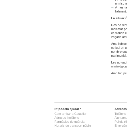
un risc 
A més ta
l'alimen
La situació
Des de l'ent
malestar pe
es troben e
vegada amb
Amb l'objec
estigui en 
nombre que 
patrimonial.
Les actuacio
ornitològica
Amb tot, pe
Et podem ajudar?
Adreces 
Com arribar a Castellar
Telèfons 
Adreces i telèfons
Ajuntame
Farmàcies de guàrdia
Policia 
Horaris de transport públic
Emergènc