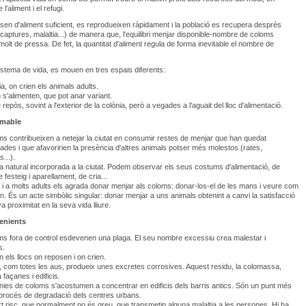
 l'aliment i el refugi.
en d'aliment suficient, es reprodueixen ràpidament i la població es recupera després
 (captures, malaltia...) de manera que, l'equilibri menjar disponible-nombre de coloms
molt de pressa. De fet, la quantitat d'aliment regula de forma inevitable el nombre de
istema de vida, es mouen en tres espais diferents:
a, on crien els animals adults.
n s'alimenten, que pot anar variant.
e repòs, sovint a l'exterior de la colònia, però a vegades a l'aguait del lloc d'alimentació.
amable
ms contribueixen a netejar la ciutat en consumir restes de menjar que han quedat
des i que afavoririen la presència d'altres animals potser més molestos (rates,
...).
da natural incorporada a la ciutat. Podem observar els seus costums d'alimentació, de
 festeig i aparellament, de cria...
 i a molts adults els agrada donar menjar als coloms: donar-los-el de les mans i veure com
n. És un acte simbòlic singular: donar menjar a uns animals obtenint a canvi la satisfacció
a proximitat en la seva vida lliure.
enients
ms fora de control esdevenen una plaga. El seu nombre excessiu crea malestar i
s.
 els llocs on reposen i on crien.
, com totes les aus, produeix unes excretes corrosives. Aquest residu, la colomassa,
 façanes i edificis.
nies de coloms s'acostumen a concentrar en edificis dels barris antics. Són un punt més
l procés de degradació dels centres urbans.
rt risc, que normalment no és greu, que transmetin alguna malaltia a les persones. Hi ha