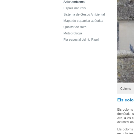
Salut ambiental
Espais naturals
Sistema de Gestió Ambiental
Mapa de capacitat acústica
Qualitat de l'aire
Meteorologia
Pla especial del riu Ripoll
Coloms
Els col
Els coloms
domèstic, s
Ara, a les 
del medi nat
Els coloms 
en colònies