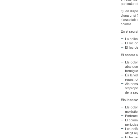
particular de
Quan dispos
d'una crisi
s'estableix 
coloms.
En el seu s
La colòni
El lloc o
El lloc d
El costat 
Els colo
abandona
formigues
És la vi
repòs, de
Als nens
s'aprope
de la sev
Els inconv
Els colo
molèstie
Embruten
El colom
perjudica
Les colò
afegit a
Hi ha ce