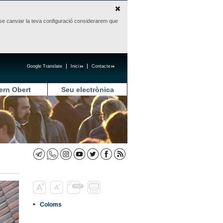
sense canviar la teva configuració considerarem que
Google Translate
Inici
Contacte
ern Obert
Seu electrònica
Coloms