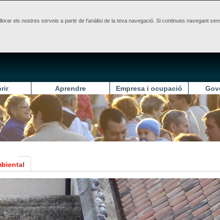
illorar els nostres serveis a partir de l'anàlisi de la teva navegació. Si continues navegant 
rir
Aprendre
Empresa i ocupació
Gov
mbiental