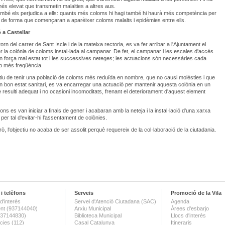
més elevat que transmetin malalties a altres aus.
mbé els perjudica a ells: quants més coloms hi hagi també hi haurà més competència per
t, de forma que començaran a aparèixer coloms malalts i epidèmies entre ells.
 a Castellar
orn del carrer de Sant Iscle i de la mateixa rectoria, es va fer arribar a l'Ajuntament el
r la colònia de coloms instal·lada al campanar. De fet, el campanar i les escales d'accés
n força mal estat tot i les successives neteges; les actuacions són necessàries cada
 més freqüència.
tiu de tenir una població de coloms més reduïda en nombre, que no causi molèsties i que
un bon estat sanitari, es va encarregar una actuació per mantenir aquesta colònia en un
resulti adequat i no ocasioni incomoditats, frenant el deteriorament d'aquest element
ns es van iniciar a finals de gener i acabaran amb la neteja i la instal·lació d'una xarxa
 per tal d'evitar-hi l'assentament de colònies.
rò, l'objectiu no acaba de ser assolit perquè requereix de la col·laboració de la ciutadania.
i telèfons
Serveis
Promoció de la Vila
d'interès
Servei d'Atenció Ciutadana (SAC)
Agenda
nt (937144040)
Arxiu Municipal
Àrees d'esbarjo
(937144830)
Biblioteca Municipal
Llocs d'interès
ies (112)
Casal Catalunya
Itineraris