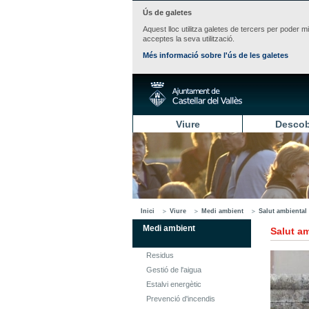
Ús de galetes
Aquest lloc utilitza galetes de tercers per poder m
acceptes la seva utilització.
Més informació sobre l'ús de les galetes
Viure
Descob
Inici
Viure
Medi ambient
Salut ambiental
Medi ambient
Salut a
Residus
Gestió de l'aigua
Estalvi energètic
Prevenció d'incendis