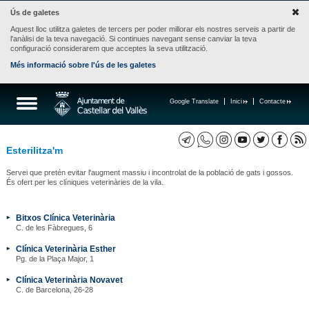
Ús de galetes
Aquest lloc utilitza galetes de tercers per poder millorar els nostres serveis a partir de
l'anàlisi de la teva navegació. Si continues navegant sense canviar la teva
configuració considerarem que acceptes la seva utilització.
Més informació sobre l'ús de les galetes
Google Translate
Inici
Contacte
Esterilitza'm
Servei que pretén evitar l'augment massiu i incontrolat de la població de gats i gossos.
És ofert per les clíniques veterinàries de la vila.
Bitxos Clínica Veterinària
C. de les Fàbregues, 6
Clínica Veterinària Esther
Pg. de la Plaça Major, 1
Clínica Veterinària Novavet
C. de Barcelona, 26-28