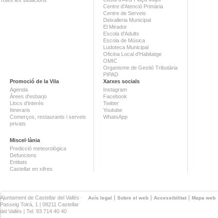
Totes les situacions
Centre d'Atenció Primària
Centre de Serveis
Deixalleria Municipal
El Mirador
Escola d'Adults
Escola de Música
Ludoteca Municipal
Oficina Local d'Habitatge
OMIC
Organisme de Gestió Tributària
PIPAD
Promoció de la Vila
Xarxes socials
Agenda
Instagram
Àrees d'esbarjo
Facebook
Llocs d'interès
Twitter
Itineraris
Youtube
Comerços, restaurants i serveis
WhatsApp
privats
Miscel·lània
Predicció meteorològica
Defuncions
Entitats
Castellar en xifres
Ajuntament de Castellar del Vallès ·
Avís legal
Sobre el web
Accessibilitat
Mapa web
Passeig Tolrà, 1 | 08211 Castellar
del Vallès | Tel. 93 714 40 40