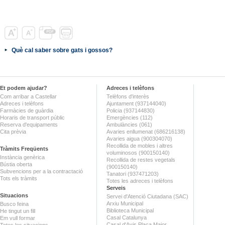
Què cal saber sobre gats i gossos?
Et podem ajudar?
Adreces i telèfons
Com arribar a Castellar
Telèfons d'interès
Adreces i telèfons
Ajuntament (937144040)
Farmàcies de guàrdia
Policia (937144830)
Horaris de transport públic
Emergències (112)
Reserva d'equipaments
Ambulàncies (061)
Cita prèvia
Avaries enllumenat (686216138)
Avaries aigua (900304070)
Recollida de mobles i altres
Tràmits Freqüents
voluminosos (900150140)
Instància genèrica
Recollida de restes vegetals
Bústia oberta
(900150140)
Subvencions per a la contractació
Tanatori (937471203)
Tots els tràmits
Totes les adreces i telèfons
Serveis
Situacions
Servei d'Atenció Ciutadana (SAC)
Arxiu Municipal
Busco feina
Biblioteca Municipal
He tingut un fill
Casal Catalunya
Em vull formar
Casal d'Avis Plaça Major