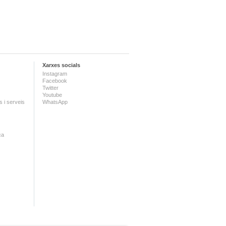
Xarxes socials
Instagram
Facebook
Twitter
Youtube
 i serveis
WhatsApp
ca