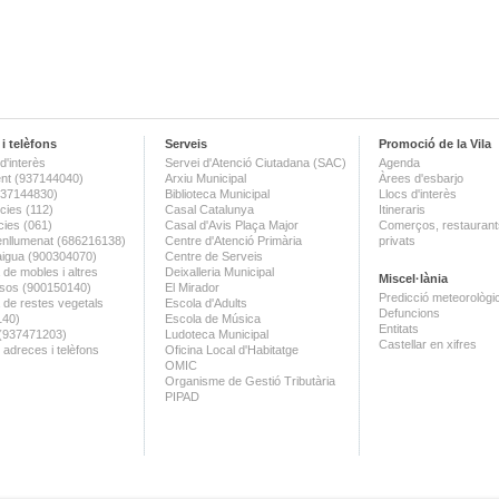
i telèfons
Serveis
Promoció de la Vila
d'interès
Servei d'Atenció Ciutadana (SAC)
Agenda
nt (937144040)
Arxiu Municipal
Àrees d'esbarjo
(937144830)
Biblioteca Municipal
Llocs d'interès
ies (112)
Casal Catalunya
Itineraris
ies (061)
Casal d'Avis Plaça Major
Comerços, restaurants
enllumenat (686216138)
Centre d'Atenció Primària
privats
aigua (900304070)
Centre de Serveis
 de mobles i altres
Deixalleria Municipal
Miscel·lània
sos (900150140)
El Mirador
Predicció meteorològi
a de restes vegetals
Escola d'Adults
Defuncions
140)
Escola de Música
Entitats
 (937471203)
Ludoteca Municipal
Castellar en xifres
 adreces i telèfons
Oficina Local d'Habitatge
OMIC
Organisme de Gestió Tributària
PIPAD