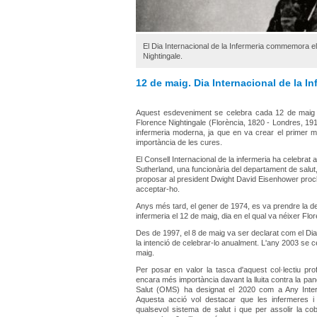
El Dia Internacional de la Infermeria commemora el
Nightingale.
12 de maig. Dia Internacional de la In
Aquest esdeveniment se celebra cada 12 de maig
Florence Nightingale (Florència, 1820 - Londres, 191
infermeria moderna, ja que en va crear el primer 
importància de les cures.
El Consell Internacional de la infermeria ha celebrat
Sutherland
, una funcionària del departament de salut,
proposar al president Dwight David Eisenhower procl
acceptar-ho.
Anys més tard, el gener de 1974, es va prendre la dec
infermeria el 12 de maig, dia en el qual va néixer Flo
Des de 1997, el 8 de maig va ser declarat com el Dia
la intenció de celebrar-lo anualment. L'any 2003 se c
maig.
Per posar en valor la tasca d'aquest col·lectiu pr
encara més importància davant la lluita contra la pan
Salut (OMS) ha designat el 2020 com a Any Intern
Aquesta acció vol destacar que les infermeres i
qualsevol sistema de salut i que per assolir la co