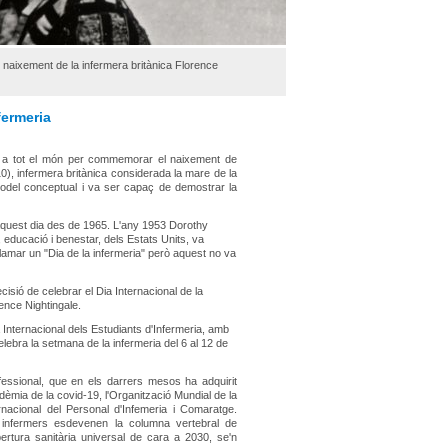
 naixement de la infermera britànica Florence
fermeria
 a tot el món per commemorar el naixement de
0), infermera britànica considerada la mare de la
model conceptual i va ser capaç de demostrar la
 aquest dia des de 1965. L'any 1953
Dorothy
 educació i benestar, dels Estats Units, va
amar un "Dia de la infermeria" però aquest no va
isió de celebrar el Dia Internacional de la
rence Nightingale.
 Internacional dels Estudiants d'Infermeria, amb
elebra la setmana de la infermeria del 6 al 12 de
ofessional, que en els darrers mesos ha adquirit
dèmia de la covid-19, l'Organització Mundial de la
acional del Personal d'Infemeria i Comaratge.
 infermers esdevenen la columna vertebral de
bertura sanitària universal de cara a 2030, se'n