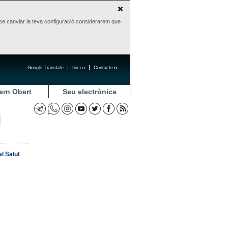
sense canviar la teva configuració considerarem que
Google Translate
Inici
Contacte
ern Obert
Seu electrònica
l Salut