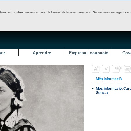
illorar els nostres serveis a partir de l'anàlisi de la teva navegació. Si continues navegant 
rir
Aprendre
Empresa i ocupació
Gov
Més informació
Més informació. Cana
Gencat