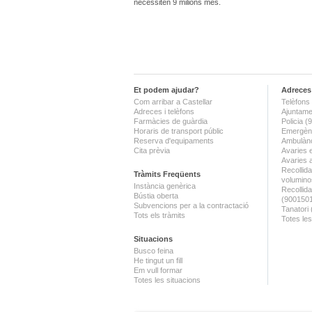
necessiten 9 milions més.
Et podem ajudar?
Adreces 
Com arribar a Castellar
Telèfons 
Adreces i telèfons
Ajuntame
Farmàcies de guàrdia
Policia 
Horaris de transport públic
Emergènc
Reserva d'equipaments
Ambulànc
Cita prèvia
Avaries 
Avaries 
Recollida
Tràmits Freqüents
volumino
Instància genèrica
Recollid
Bústia oberta
(900150
Subvencions per a la contractació
Tanatori
Tots els tràmits
Totes les
Situacions
Busco feina
He tingut un fill
Em vull formar
Totes les situacions