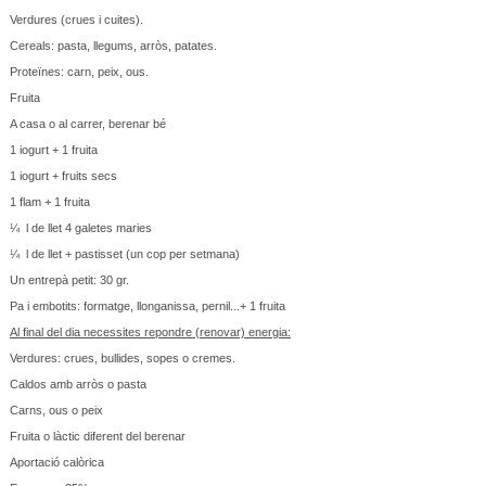
Verdures (crues i cuites).
Cereals: pasta, llegums, arròs, patates.
Proteïnes: carn, peix, ous.
Fruita
A casa o al carrer, berenar bé
1 iogurt + 1 fruita
1 iogurt + fruits secs
1 flam + 1 fruita
¼ l de llet 4 galetes maries
¼ l de llet + pastisset (un cop per setmana)
Un entrepà petit: 30 gr.
Pa i embotits: formatge, llonganissa, pernil...+ 1 fruita
Al final del dia necessites repondre (renovar) energia:
Verdures: crues, bullides, sopes o cremes.
Caldos amb arròs o pasta
Carns, ous o peix
Fruita o làctic diferent del berenar
Aportació calòrica