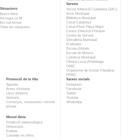
Serveis
Situacions
Servei d'Atenció Ciutadana (SAC)
Arxiu Municipal
Busco feina
Biblioteca Municipal
He tingut un fill
Casal Catalunya
Em vull formar
Casal d'Avis Plaça Major
Totes les situacions
Centre d'Atenció Primària
Centre de Serveis
Deixalleria Municipal
El Mirador
Escola d'Adults
Escola de Música
Ludoteca Municipal
Oficina Local d'Habitatge
OMIC
Organisme de Gestió Tributària
PIPAD
Promoció de la Vila
Xarxes socials
Agenda
Instagram
Àrees d'esbarjo
Facebook
Llocs d'interès
Twitter
Itineraris
Youtube
Comerços, restaurants i serveis
WhatsApp
privats
Miscel·lània
Predicció meteorològica
Defuncions
Entitats
Castellar en xifres