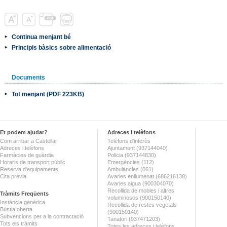
Continua menjant bé
Principis bàsics sobre alimentació
Documents
Tot menjant (PDF 223KB)
Et podem ajudar?
Adreces i telèfons
Com arribar a Castellar
Telèfons d'interès
Adreces i telèfons
Ajuntament (937144040)
Farmàcies de guàrdia
Policia (937144830)
Horaris de transport públic
Emergències (112)
Reserva d'equipaments
Ambulàncies (061)
Cita prèvia
Avaries enllumenat (686216138)
Avaries aigua (900304070)
Recollida de mobles i altres
Tràmits Freqüents
voluminosos (900150140)
Instància genèrica
Recollida de restes vegetals
Bústia oberta
(900150140)
Subvencions per a la contractació
Tanatori (937471203)
Tots els tràmits
Totes les adreces i telèfons