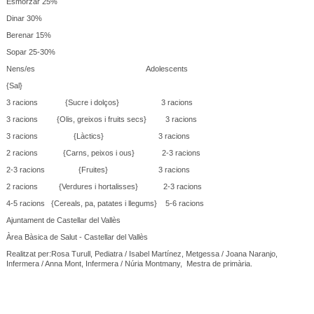
Esmorzar 25%
Dinar 30%
Berenar 15%
Sopar 25-30%
Nens/es Adolescents
{Sal}
3 racions {Sucre i dolços} 3 racions
3 racions {Olis, greixos i fruits secs} 3 racions
3 racions {Làctics} 3 racions
2 racions {Carns, peixos i ous} 2-3 racions
2-3 racions {Fruites} 3 racions
2 racions {Verdures i hortalisses} 2-3 racions
4-5 racions {Cereals, pa, patates i llegums} 5-6 racions
Ajuntament de Castellar del Vallès
Àrea Bàsica de Salut - Castellar del Vallès
Realitzat per:Rosa Turull, Pediatra / Isabel Martínez, Metgessa / Joana Naranjo,
Infermera / Anna Mont, Infermera / Núria Montmany, Mestra de primària.