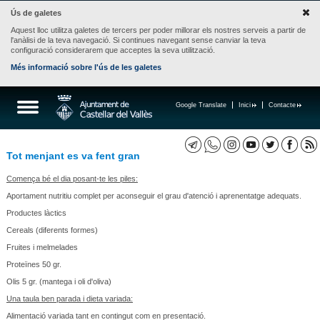
Ús de galetes
Aquest lloc utilitza galetes de tercers per poder millorar els nostres serveis a partir de
l'anàlisi de la teva navegació. Si continues navegant sense canviar la teva
configuració considerarem que acceptes la seva utilització.
Més informació sobre l'ús de les galetes
Google Translate
Inici
Contacte
Tot menjant es va fent gran
Comença bé el dia posant-te les piles:
Aportament nutritiu complet per aconseguir el grau d'atenció i aprenentatge adequats.
Productes làctics
Cereals (diferents formes)
Fruites i melmelades
Proteïnes 50 gr.
Olis 5 gr. (mantega i oli d'oliva)
Una taula ben parada i dieta variada:
Alimentació variada tant en contingut com en presentació.