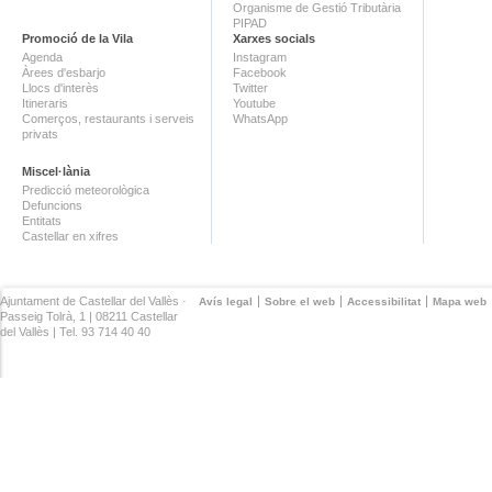
Organisme de Gestió Tributària
PIPAD
Promoció de la Vila
Xarxes socials
Agenda
Instagram
Àrees d'esbarjo
Facebook
Llocs d'interès
Twitter
Itineraris
Youtube
Comerços, restaurants i serveis
WhatsApp
privats
Miscel·lània
Predicció meteorològica
Defuncions
Entitats
Castellar en xifres
Ajuntament de Castellar del Vallès ·
Avís legal
Sobre el web
Accessibilitat
Mapa web
Passeig Tolrà, 1 | 08211 Castellar
del Vallès | Tel. 93 714 40 40