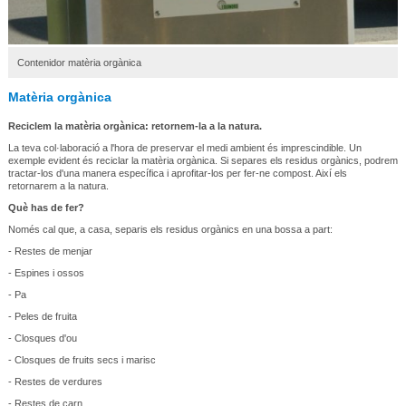
Contenidor matèria orgànica
Matèria orgànica
Reciclem la matèria orgànica: retornem-la a la natura.
La teva col·laboració a l'hora de preservar el medi ambient és imprescindible. Un
exemple evident és reciclar la matèria orgànica. Si separes els residus orgànics, podrem
tractar-los d'una manera específica i aprofitar-los per fer-ne compost. Així els
retornarem a la natura.
Què has de fer?
Només cal que, a casa, separis els residus orgànics en una bossa a part:
- Restes de menjar
- Espines i ossos
- Pa
- Peles de fruita
- Closques d'ou
- Closques de fruits secs i marisc
- Restes de verdures
- Restes de carn