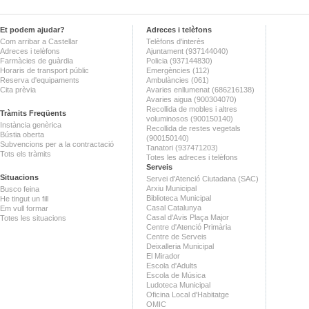
Et podem ajudar?
Adreces i telèfons
Com arribar a Castellar
Telèfons d'interès
Adreces i telèfons
Ajuntament (937144040)
Farmàcies de guàrdia
Policia (937144830)
Horaris de transport públic
Emergències (112)
Reserva d'equipaments
Ambulàncies (061)
Cita prèvia
Avaries enllumenat (686216138)
Avaries aigua (900304070)
Recollida de mobles i altres
Tràmits Freqüents
voluminosos (900150140)
Instància genèrica
Recollida de restes vegetals
Bústia oberta
(900150140)
Subvencions per a la contractació
Tanatori (937471203)
Tots els tràmits
Totes les adreces i telèfons
Serveis
Situacions
Servei d'Atenció Ciutadana (SAC)
Arxiu Municipal
Busco feina
Biblioteca Municipal
He tingut un fill
Casal Catalunya
Em vull formar
Casal d'Avis Plaça Major
Totes les situacions
Centre d'Atenció Primària
Centre de Serveis
Deixalleria Municipal
El Mirador
Escola d'Adults
Escola de Música
Ludoteca Municipal
Oficina Local d'Habitatge
OMIC