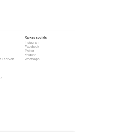
Xarxes socials
Instagram
Facebook
Twitter
Youtube
 i serveis
WhatsApp
ca