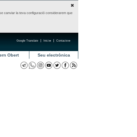
sense canviar la teva configuració considerarem que
Google Translate
Inici
Contacte
ern Obert
Seu electrònica