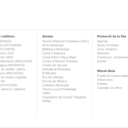
i telèfons
Serveis
Promoció de la Vila
d'interès
Servei d'Atenció Ciutadana (SAC)
Agenda
nt (937144040)
Arxiu Municipal
Àrees d'esbarjo
(937144830)
Biblioteca Municipal
Llocs d'interès
ies (112)
Casal Catalunya
Itineraris
ies (061)
Casal d'Avis Plaça Major
Comerços, restaurants
enllumenat (686216138)
Centre d'Atenció Primària
privats
aigua (900304070)
Centre de Serveis
 de mobles i altres
Deixalleria Municipal
Miscel·lània
sos (900150140)
El Mirador
Predicció meteorològi
a de restes vegetals
Escola d'Adults
Defuncions
140)
Escola de Música
Entitats
 (937471203)
Ludoteca Municipal
Castellar en xifres
 adreces i telèfons
Oficina Local d'Habitatge
OMIC
Organisme de Gestió Tributària
PIPAD