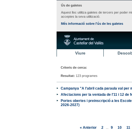
Ús de galetes
Aquest lloc utilitza galetes de tercers per poder m
acceptes la seva utilització.
Més informació sobre l'ús de les galetes
Viure
Descob
Criteris de cerca:
Resultat:
123 programes
Campanya "A l'abril cada paraula val per 
Afectacions per la ventada de l'11 i 12 de 
Portes obertes i preinscripció a les Escole
2026-2027)
« Anterior
2
9
10
11
...