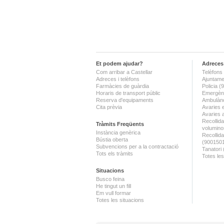
Et podem ajudar?
Adreces 
Com arribar a Castellar
Telèfons 
Adreces i telèfons
Ajuntame
Farmàcies de guàrdia
Policia 
Horaris de transport públic
Emergènc
Reserva d'equipaments
Ambulànc
Cita prèvia
Avaries 
Avaries 
Recollida
Tràmits Freqüents
volumino
Instància genèrica
Recollid
Bústia oberta
(900150
Subvencions per a la contractació
Tanatori
Tots els tràmits
Totes les
Situacions
Busco feina
He tingut un fill
Em vull formar
Totes les situacions