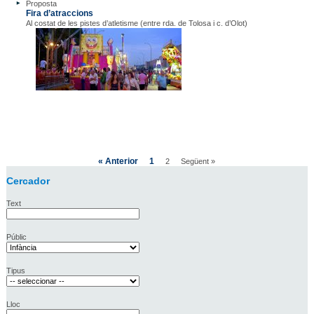
Proposta
Fira d’atraccions
Al costat de les pistes d’atletisme (entre rda. de Tolosa i c. d’Olot)
« Anterior
1
2
Següent »
Cercador
Text
Públic
Tipus
Lloc