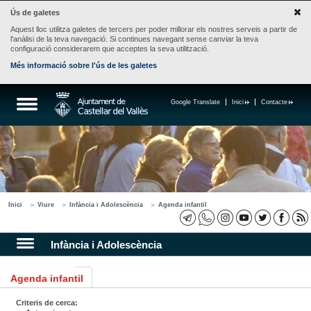
Ús de galetes
Aquest lloc utilitza galetes de tercers per poder millorar els nostres serveis a partir de
l'anàlisi de la teva navegació. Si continues navegant sense canviar la teva
configuració considerarem que acceptes la seva utilització.
Més informació sobre l'ús de les galetes
Google Translate
Inici
Contacte
Inici
Viure
Infància i Adolescència
Agenda infantil
Infància i Adolescència
Agenda infantil
Criteris de cerca: