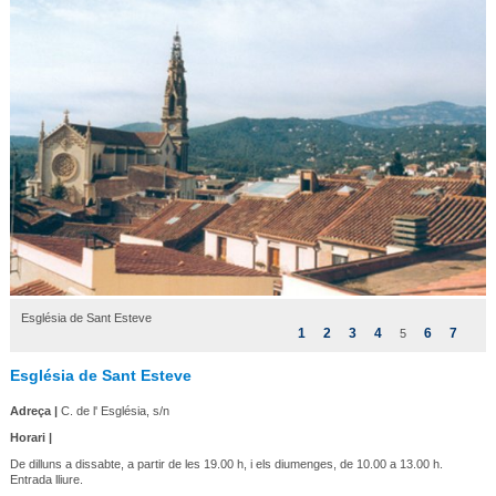
Església de Sant Esteve
1
2
3
4
6
7
5
Església de Sant Esteve
Adreça |
C. de l' Església, s/n
Horari |
De dilluns a dissabte, a partir de les 19.00 h, i els diumenges, de 10.00 a 13.00 h.
Entrada lliure.