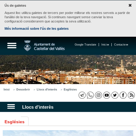
Ús de galetes
Aquest lloc utilitza galetes de tercers per poder millorar els nostres serveis a partir de
l'anàlisi de la teva navegació. Si continues navegant sense canviar la teva
configuració considerarem que acceptes la seva utilització.
Més informació sobre l'ús de les galetes
Google Translate
Inici
Contacte
Inici
Descobrir
Llocs d'interès
Esglésies
Llocs d'interès
Esglésies