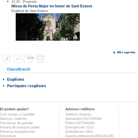
12.15 - Proposta
Missa de Festa Major en honor de Sant Esteve
Església de Sant Esteve
Més agenda
Classificació
Esglésies
Parròquies i esglésies
Et podem ajudar?
Adreces i telèfons
Com arribar a Castellar
Telèfons d'interès
Adreces i telèfons
Ajuntament (937144040)
Farmàcies de guàrdia
Policia (937144830)
Horaris de transport públic
Emergències (112)
Reserva d'equipaments
Ambulàncies (061)
Cita prèvia
Avaries enllumenat (686216138)