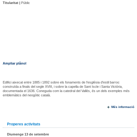
Titularitat |
Públic
Ampliar plànol
Edifici aixecat entre 1885 i 1892 sobre els fonaments de l'església d'estil barroc
construïda a finals del segle XVIII, i sobre la capella de Sant Iscle i Santa Victòria,
documentada el 1636. Coneguda com la catedral del Vallès, és un dels exemples més
emblemàtics del neogòtic català.
Més informació
Properes activitats
Diumenge 13 de setembre