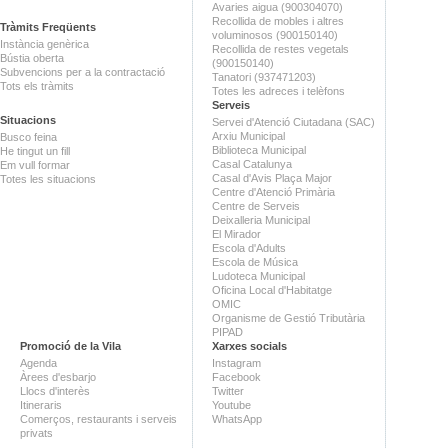
Avaries aigua (900304070)
Recollida de mobles i altres
Tràmits Freqüents
voluminosos (900150140)
Instància genèrica
Recollida de restes vegetals
Bústia oberta
(900150140)
Subvencions per a la contractació
Tanatori (937471203)
Tots els tràmits
Totes les adreces i telèfons
Serveis
Situacions
Servei d'Atenció Ciutadana (SAC)
Arxiu Municipal
Busco feina
Biblioteca Municipal
He tingut un fill
Casal Catalunya
Em vull formar
Casal d'Avis Plaça Major
Totes les situacions
Centre d'Atenció Primària
Centre de Serveis
Deixalleria Municipal
El Mirador
Escola d'Adults
Escola de Música
Ludoteca Municipal
Oficina Local d'Habitatge
OMIC
Organisme de Gestió Tributària
PIPAD
Promoció de la Vila
Xarxes socials
Agenda
Instagram
Àrees d'esbarjo
Facebook
Llocs d'interès
Twitter
Itineraris
Youtube
Comerços, restaurants i serveis
WhatsApp
privats