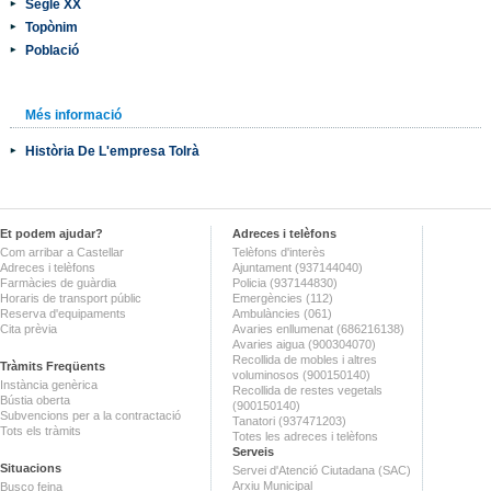
Segle XX
Topònim
Població
Més informació
Història De L'empresa Tolrà
Et podem ajudar?
Adreces i telèfons
Com arribar a Castellar
Telèfons d'interès
Adreces i telèfons
Ajuntament (937144040)
Farmàcies de guàrdia
Policia (937144830)
Horaris de transport públic
Emergències (112)
Reserva d'equipaments
Ambulàncies (061)
Cita prèvia
Avaries enllumenat (686216138)
Avaries aigua (900304070)
Recollida de mobles i altres
Tràmits Freqüents
voluminosos (900150140)
Instància genèrica
Recollida de restes vegetals
Bústia oberta
(900150140)
Subvencions per a la contractació
Tanatori (937471203)
Tots els tràmits
Totes les adreces i telèfons
Serveis
Situacions
Servei d'Atenció Ciutadana (SAC)
Arxiu Municipal
Busco feina