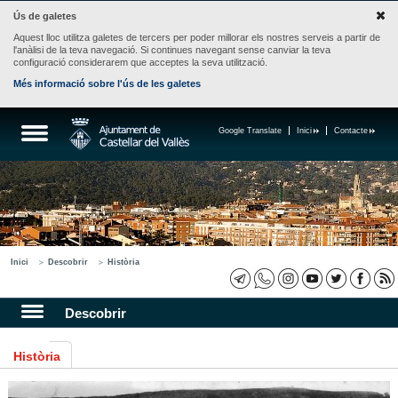
Ús de galetes
Aquest lloc utilitza galetes de tercers per poder millorar els nostres serveis a partir de
l'anàlisi de la teva navegació. Si continues navegant sense canviar la teva
configuració considerarem que acceptes la seva utilització.
Més informació sobre l'ús de les galetes
Google Translate
Inici
Contacte
Inici
Descobrir
Història
Descobrir
Història