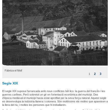
Fàbrica el Molí
2
3
1
Segle XIX
El segle XIX suposa l'arrancada amb nous conflictes bèl·lics: la guerra del francès i les
guerres carlines. Però sobretot un gir en l'orientació econòmica del municipi. Des
d'època medieval el municipi havia estat aprofitat per la seva força natural. Aquest segle
es desenvolupa la indústria llanera i cotonera. Són moltíssims els molins que apareixen a
la llera del riu, i moltes les persones que hi treballaren.