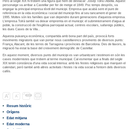
Però al segle XIX hi trobem una figura que hem de destacar: Josep Tolrà i Abellà. Aquest
personatge va arribar a Castellar per fer de metge el 1849. Poc temps desprès, va
engegar la principal empresa tèxtil del municipi. Empresa que acabà sent el punt de
referència en la vida econòmica i social del municipi fins al seu tancament el gener de
1995. Moltes són les famílies que van dependre durant generacions d'aquesta empresa.
L'empresa Tolrà també va deixar empremta en el municipi: el subministrament d'aigua al
poble, la construcció de l'església parroquial actual, centres escolars, safareigs públics,
les dues Cases de la Vila...
Aquesta puixança econòmica, compartida amb bona part del país, provocà forts
moviments migratoris que van portar nous castellarencs provinents de diversos punts:
França, Alacant, de les terres de Tarragona i províncies de Barcelona. Des de llavors, la
migració ha estat la base del creixement demogràfic de Castellar.
En aquest moment, diversos punts del municipi es van urbanitzant i testimoni en són les
cases modernistes que trobem al terme municipal. Cal esmentar que a finals del segle
XIX tenim constància d'una vida social intensa: amb les festes religioses que marquen el
calendari, però també amb altres activitats i festes i la vida social a l'entorn dels diversos
cafès.
Resum històric
Orígens
Edat mitjana
Edat moderna