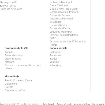
Biblioteca Municipal
He tingut un fill
Casal Catalunya
Em vull formar
Casal d'Avis Plaça Major
Totes les situacions
Centre d'Atenció Primària
Centre de Serveis
Deixalleria Municipal
El Mirador
Escola d'Adults
Escola de Música
Ludoteca Municipal
Oficina Local d'Habitatge
OMIC
Organisme de Gestió Tributària
PIPAD
Promoció de la Vila
Xarxes socials
Agenda
Instagram
Àrees d'esbarjo
Facebook
Llocs d'interès
Twitter
Itineraris
Youtube
Comerços, restaurants i serveis
WhatsApp
privats
Miscel·lània
Predicció meteorològica
Defuncions
Entitats
Castellar en xifres
Ajuntament de Castellar del Vallès ·
Avís legal
Sobre el web
Accessibilitat
Mapa web