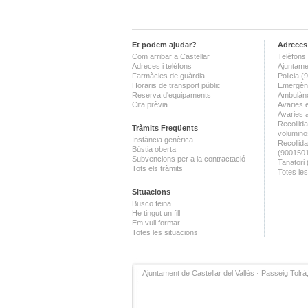
Et podem ajudar?
Adreces 
Com arribar a Castellar
Telèfons 
Adreces i telèfons
Ajuntame
Farmàcies de guàrdia
Policia 
Horaris de transport públic
Emergènc
Reserva d'equipaments
Ambulànc
Cita prèvia
Avaries 
Avaries 
Recollida
Tràmits Freqüents
volumino
Instància genèrica
Recollid
Bústia oberta
(900150
Subvencions per a la contractació
Tanatori
Tots els tràmits
Totes les
Situacions
Busco feina
He tingut un fill
Em vull formar
Totes les situacions
Ajuntament de Castellar del Vallès · Passeig Tolrà,