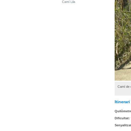
Camí Lila
Camí de 
Itinerar
Quilòmetr
Dificultat:
Senyalitza