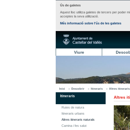
Ús de galetes
Aquest lloc utilitza galetes de tercers per poder m
acceptes la seva utilització.
Més informació sobre l'ús de les galetes
Viure
Descob
Inici
Descobrir
Itineraris
Altres itinerari
Itineraris
Altres i
Rutes de natura
Itineraris urbans
Altres itineraris naturals
Camina i fes salut