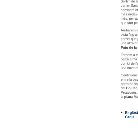
Sortim de la
carrer Sant
caminem ent
més endavan
més, per ag
que surt per
Arribarem a
pista fins a
corriol que
una altra cr
Puig de la
Tornem a ma
baixa a mà 
corriol de 
una nova cr
Continuem i
entre la bas
portaran fin
del
Col·leg
Petasques. 
la
plaça Ma
Esglési
Creu