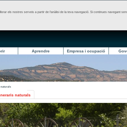
illorar els nostres serveis a partir de l'anàlisi de la teva navegació. Si continues navegant 
rir
Aprendre
Empresa i ocupació
Gov
s naturals
tineraris naturals