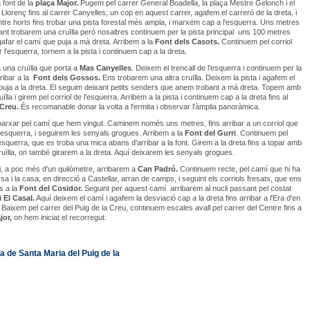
 font de la
plaça Major.
Pugem pel carrer General Boadella, la plaça Mestre Gelonch i el
 Llorenç fins al carrer Canyelles; un cop en aquest carrer, agafem el carreró de la dreta, i
re horts fins trobar una pista forestal més ampla, i marxem cap a l'esquerra. Uns metres
t trobarem una cruïlla però nosaltres continuem per la pista principal uns 100 metres
afar el camí que puja a mà dreta. Arribem a la
Font
dels Casots.
Continuem pel corriol
 l'esquerra, tornem a la pista i continuem cap a la dreta.
 una cruïlla que porta a
Mas Canyelles
. Deixem el trencall de l'esquerra i continuem per la
rribar a la
Font
dels Gossos.
Ens trobarem una altra cruïlla. Deixem la pista i agafem el
 puja a la dreta. El seguim deixant petits senders que anem trobant a mà dreta. Topem amb
uïlla i girem pel corriol de l'esquerra. Arribem a la pista i continuem cap a la dreta fins al
 Creu.
És recomanable donar la volta a l'ermita i observar l'àmplia panoràmica.
rxar pel camí que hem vingut. Caminem només uns metres, fins arribar a un corriol que
esquerra, i seguirem les senyals grogues. Arribem a la
Font
del Gurri
. Continuem pel
l'esquerra, que es troba una mica abans d'arribar a la font. Girem a la dreta fins a topar amb
uïlla, on també girarem a la dreta. Aquí deixarem les senyals grogues.
, a poc més d'un quilòmetre, arribarem a
Can Padró.
Continuem recte, pel camí que hi ha
sa i la casa, en direcció a Castellar, arran de camps, i seguint els corriols fresats, que ens
s a la
Font
del Cosidor.
Seguint per aquest camí arribarem al nucli passant pel costat
i El Casal.
Aquí deixem el camí i agafem la desviació cap a la dreta fins arribar a l'Era d'en
Baixem pel carrer del Puig de la Creu, continuem escales avall pel carrer del Centre fins a
jor,
on hem iniciat el recorregut.
a de Santa Maria del Puig de la