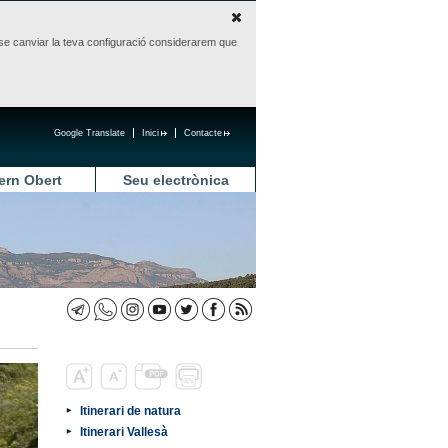
sense canviar la teva configuració considerarem que
Google Translate
Inici
Contacte
ern Obert
Seu electrònica
Itinerari de natura
Itinerari Vallesà