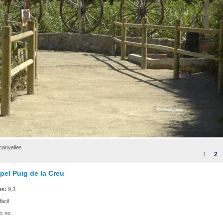
canyelles
2
1
i pel Puig de la Creu
es:
9,3
fàcil
t:
no