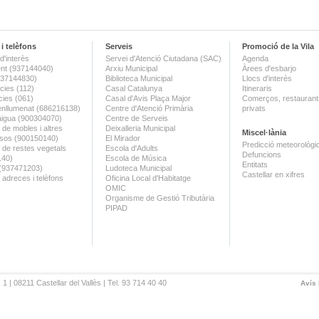
i telèfons
Serveis
Promoció de la Vila
d'interès
Servei d'Atenció Ciutadana (SAC)
Agenda
nt (937144040)
Arxiu Municipal
Àrees d'esbarjo
(937144830)
Biblioteca Municipal
Llocs d'interès
ies (112)
Casal Catalunya
Itineraris
ies (061)
Casal d'Avis Plaça Major
Comerços, restaurants
enllumenat (686216138)
Centre d'Atenció Primària
privats
aigua (900304070)
Centre de Serveis
 de mobles i altres
Deixalleria Municipal
Miscel·lània
sos (900150140)
El Mirador
Predicció meteorològi
a de restes vegetals
Escola d'Adults
Defuncions
140)
Escola de Música
Entitats
 (937471203)
Ludoteca Municipal
Castellar en xifres
 adreces i telèfons
Oficina Local d'Habitatge
OMIC
Organisme de Gestió Tributària
PIPAD
 1 | 08211 Castellar del Vallès | Tel. 93 714 40 40
Avís 