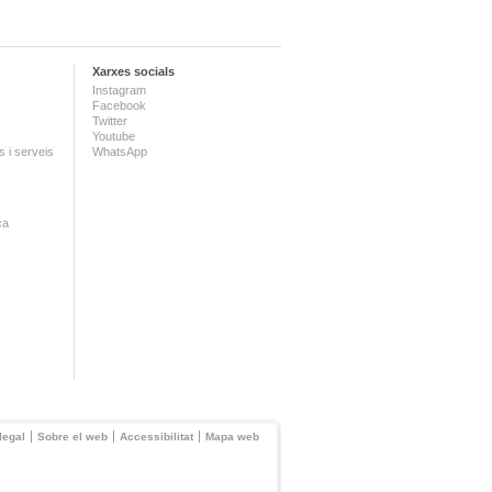
Xarxes socials
Instagram
Facebook
Twitter
Youtube
 i serveis
WhatsApp
ca
legal
Sobre el web
Accessibilitat
Mapa web