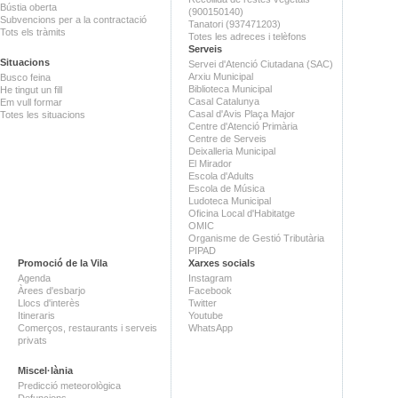
Bústia oberta
(900150140)
Subvencions per a la contractació
Tanatori (937471203)
Tots els tràmits
Totes les adreces i telèfons
Serveis
Situacions
Servei d'Atenció Ciutadana (SAC)
Arxiu Municipal
Busco feina
Biblioteca Municipal
He tingut un fill
Casal Catalunya
Em vull formar
Casal d'Avis Plaça Major
Totes les situacions
Centre d'Atenció Primària
Centre de Serveis
Deixalleria Municipal
El Mirador
Escola d'Adults
Escola de Música
Ludoteca Municipal
Oficina Local d'Habitatge
OMIC
Organisme de Gestió Tributària
PIPAD
Promoció de la Vila
Xarxes socials
Agenda
Instagram
Àrees d'esbarjo
Facebook
Llocs d'interès
Twitter
Itineraris
Youtube
Comerços, restaurants i serveis
WhatsApp
privats
Miscel·lània
Predicció meteorològica
Defuncions