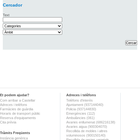
Cercador
Text
Et podem ajudar?
Adreces i telèfons
Com arribar a Castellar
Telèfons d'interès
Adreces i telèfons
Ajuntament (937144040)
Farmàcies de guàrdia
Policia (937144830)
Horaris de transport públic
Emergències (112)
Reserva d'equipaments
Ambulàncies (061)
Cita prèvia
Avaries enllumenat (686216138)
Avaries aigua (900304070)
Recollida de mobles i altres
Tràmits Freqüents
voluminosos (900150140)
Instància genèrica
Recollida de restes vegetals