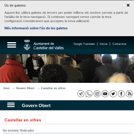
Ús de galetes
Aquest lloc utilitza galetes de tercers per poder millorar els nostres serveis a partir de
l'anàlisi de la teva navegació. Si continues navegant sense canviar la teva
configuració considerarem que acceptes la seva utilització.
Més informació sobre l'ús de les galetes
Google Translate
Inici
Contacte
Inici
Govern Obert
Castellar en xifres
Govern Obert
Castellar en xifres
No existeix l'indicador