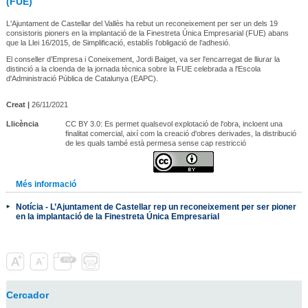
(FUE)
L'Ajuntament de Castellar del Vallès ha rebut un reconeixement per ser un dels 19
consistoris pioners en la implantació de la Finestreta Única Empresarial (FUE) abans
que la Llei 16/2015, de Simplificació, establís l’obligació de l’adhesió.
El conseller d’Empresa i Coneixement, Jordi Baiget, va ser l'encarregat de lliurar la
distinció a la cloenda de la jornada tècnica sobre la FUE celebrada a l'Escola
d'Administració Pública de Catalunya (EAPC).
Creat |
26/11/2021
Llicència
CC BY 3.0: Es permet qualsevol explotació de l'obra, incloent una
finalitat comercial, així com la creació d'obres derivades, la distribució
de les quals també està permesa sense cap restricció
Més informació
Notícia - L’Ajuntament de Castellar rep un reconeixement per ser pioner
en la implantació de la Finestreta Única Empresarial
Cercador