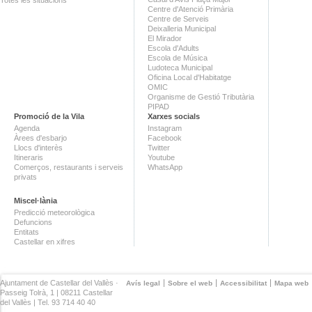
Centre d'Atenció Primària
Centre de Serveis
Deixalleria Municipal
El Mirador
Escola d'Adults
Escola de Música
Ludoteca Municipal
Oficina Local d'Habitatge
OMIC
Organisme de Gestió Tributària
PIPAD
Promoció de la Vila
Xarxes socials
Agenda
Instagram
Àrees d'esbarjo
Facebook
Llocs d'interès
Twitter
Itineraris
Youtube
Comerços, restaurants i serveis
WhatsApp
privats
Miscel·lània
Predicció meteorològica
Defuncions
Entitats
Castellar en xifres
Ajuntament de Castellar del Vallès ·
Avís legal
Sobre el web
Accessibilitat
Mapa web
Passeig Tolrà, 1 | 08211 Castellar
del Vallès | Tel. 93 714 40 40