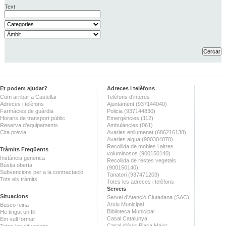
Text
Et podem ajudar?
Adreces i telèfons
Com arribar a Castellar
Telèfons d'interès
Adreces i telèfons
Ajuntament (937144040)
Farmàcies de guàrdia
Policia (937144830)
Horaris de transport públic
Emergències (112)
Reserva d'equipaments
Ambulàncies (061)
Cita prèvia
Avaries enllumenat (686216138)
Avaries aigua (900304070)
Recollida de mobles i altres
Tràmits Freqüents
voluminosos (900150140)
Instància genèrica
Recollida de restes vegetals
Bústia oberta
(900150140)
Subvencions per a la contractació
Tanatori (937471203)
Tots els tràmits
Totes les adreces i telèfons
Serveis
Situacions
Servei d'Atenció Ciutadana (SAC)
Arxiu Municipal
Busco feina
Biblioteca Municipal
He tingut un fill
Casal Catalunya
Em vull formar
Casal d'Avis Plaça Major
Totes les situacions