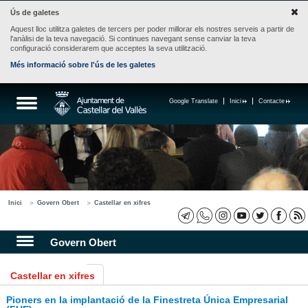
Ús de galetes
Aquest lloc utilitza galetes de tercers per poder millorar els nostres serveis a partir de
l'anàlisi de la teva navegació. Si continues navegant sense canviar la teva
configuració considerarem que acceptes la seva utilització.
Més informació sobre l'ús de les galetes
Google Translate
Inici
Contacte
Inici
Govern Obert
Castellar en xifres
Govern Obert
Castellar en xifres
Pioners en la implantació de la Finestreta Única Empresarial