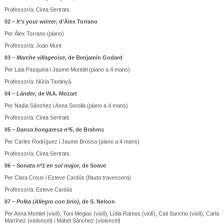
Professor/a: Cinta Sertrats
02 –
It’s your winter
, d’Àlex Torrano
Per Àlex Torrano (piano)
Professor/a: Joan Munt
03 –
Marche villageoise
, de Benjamin Godard
Per Laia Pasquina i Jaume Montiel (piano a 4 mans)
Professor/a: Núria Tantinyà
04 –
Länder
, de W.A. Mozart
Per Nadia Sánchez i Anna Sorolla (piano a 4 mans)
Professor/a: Cinta Sertrats
05 –
Dansa hongaresa nº5
, de Brahms
Per Carles Rodríguez i Jaume Brossa (piano a 4 mans)
Professor/a: Cinta Sertrats
06 –
Sonata nº1 en sol major
, de Soave
Per Clara Creus i Esteve Cardús (flauta travessera)
Professor/a: Esteve Cardús
07 –
Polka (Allegro con brio)
, de S. Nelson
Per Anna Montiel (violí), Toni Megias (violí), Lídia Ramos (violí), Cati Sancho (violí), Carla
Martínez (violoncel) i Mabel Sánchez (violoncel)