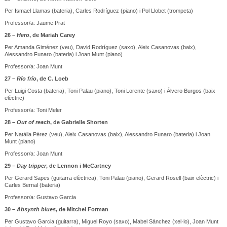
Per Ismael Llamas (bateria), Carles Rodríguez (piano) i Pol Llobet (trompeta)
Professor/a: Jaume Prat
26 –
Hero
, de Mariah Carey
Per Amanda Giménez (veu), David Rodríguez (saxo), Aleix Casanovas (baix),
Alessandro Funaro (bateria) i Joan Munt (piano)
Professor/a: Joan Munt
27 –
Río frío
, de C. Loeb
Per Luigi Costa (bateria), Toni Palau (piano), Toni Lorente (saxo) i Álvero Burgos (baix
elèctric)
Professor/a: Toni Meler
28 –
Out of reach
, de Gabrielle Shorten
Per Natàlia Pérez (veu), Aleix Casanovas (baix), Alessandro Funaro (bateria) i Joan
Munt (piano)
Professor/a: Joan Munt
29 –
Day tripper
, de Lennon i McCartney
Per Gerard Sapes (guitarra elèctrica), Toni Palau (piano), Gerard Rosell (baix elèctric) i
Carles Bernal (bateria)
Professor/a: Gustavo Garcia
30 –
Absynth blues
, de Mitchel Forman
Per Gustavo Garcia (guitarra), Miguel Royo (saxo), Mabel Sánchez (xel·lo), Joan Munt