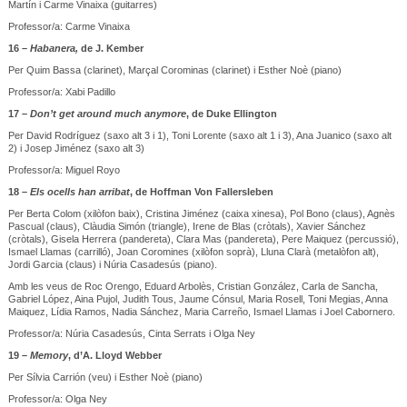
Martín i Carme Vinaixa (guitarres)
Professor/a: Carme Vinaixa
16 –
Habanera,
de J. Kember
Per Quim Bassa (clarinet), Marçal Corominas (clarinet) i Esther Noè (piano)
Professor/a: Xabi Padillo
17 –
Don’t get around much anymore
, de Duke Ellington
Per David Rodríguez (saxo alt 3 i 1), Toni Lorente (saxo alt 1 i 3), Ana Juanico (saxo alt
2) i Josep Jiménez (saxo alt 3)
Professor/a: Miguel Royo
18 –
Els ocells han arribat
, de Hoffman Von Fallersleben
Per Berta Colom (xilòfon baix), Cristina Jiménez (caixa xinesa), Pol Bono (claus), Agnès
Pascual (claus), Clàudia Simón (triangle), Irene de Blas (cròtals), Xavier Sánchez
(cròtals), Gisela Herrera (pandereta), Clara Mas (pandereta), Pere Maiquez (percussió),
Ismael Llamas (carrilló), Joan Coromines (xilòfon soprà), Lluna Clarà (metalòfon alt),
Jordi Garcia (claus) i Núria Casadesús (piano).
Amb les veus de Roc Orengo, Eduard Arbolès, Cristian González, Carla de Sancha,
Gabriel López, Aina Pujol, Judith Tous, Jaume Cónsul, Maria Rosell, Toni Megias, Anna
Maiquez, Lídia Ramos, Nadia Sánchez, Maria Carreño, Ismael Llamas i Joel Cabornero.
Professor/a: Núria Casadesús, Cinta Serrats i Olga Ney
19 –
Memory
, d’A. Lloyd Webber
Per Sílvia Carrión (veu) i Esther Noè (piano)
Professor/a: Olga Ney