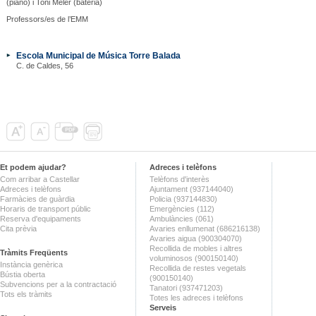
(piano) i Toni Meler (bateria)
Professors/es de l’EMM
Escola Municipal de Música Torre Balada
C. de Caldes, 56
Et podem ajudar?
Adreces i telèfons
Com arribar a Castellar
Telèfons d'interès
Adreces i telèfons
Ajuntament (937144040)
Farmàcies de guàrdia
Policia (937144830)
Horaris de transport públic
Emergències (112)
Reserva d'equipaments
Ambulàncies (061)
Cita prèvia
Avaries enllumenat (686216138)
Avaries aigua (900304070)
Recollida de mobles i altres
Tràmits Freqüents
voluminosos (900150140)
Instància genèrica
Recollida de restes vegetals
Bústia oberta
(900150140)
Subvencions per a la contractació
Tanatori (937471203)
Tots els tràmits
Totes les adreces i telèfons
Serveis