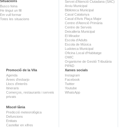
Situacions
Servei d'Atenció Ciutadana (SAC)
Arxiu Municipal
Busco feina
Biblioteca Municipal
He tingut un fill
Casal Catalunya
Em vull formar
Casal d'Avis Plaça Major
Totes les situacions
Centre d'Atenció Primària
Centre de Serveis
Deixalleria Municipal
El Mirador
Escola d'Adults
Escola de Música
Ludoteca Municipal
Oficina Local d'Habitatge
OMIC
Organisme de Gestió Tributària
PIPAD
Promoció de la Vila
Xarxes socials
Agenda
Instagram
Àrees d'esbarjo
Facebook
Llocs d'interès
Twitter
Itineraris
Youtube
Comerços, restaurants i serveis
WhatsApp
privats
Miscel·lània
Predicció meteorològica
Defuncions
Entitats
Castellar en xifres