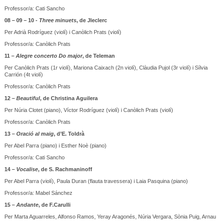
Professor/a: Cati Sancho
08 – 09 – 10 -
Three minuets
, de Jleclerc
Per Adrià Rodríguez (violí) i Canòlich Prats (violí)
Professor/a: Canòlich Prats
11 –
Alegre concerto Do major
, de Teleman
Per Canòlich Prats (1r violí), Mariona Caixach (2n violí), Clàudia Pujol (3r violí) i Sílvia
Carrión (4t violí)
Professor/a: Canòlich Prats
12 –
Beautiful
, de Christina Aguilera
Per Núria Clotet (piano), Víctor Rodríguez (violí) i Canòlich Prats (violí)
Professor/a: Canòlich Prats
13 –
Oració al maig
, d’E. Toldrà
Per Abel Parra (piano) i Esther Noè (piano)
Professor/a: Cati Sancho
14 –
Vocalise
, de S. Rachmaninoff
Per Abel Parra (violí), Paula Duran (flauta travessera) i Laia Pasquina (piano)
Professor/a: Mabel Sánchez
15 –
Andante
, de F.Carulli
Per Marta Aguarreles, Alfonso Ramos, Yeray Aragonés, Núria Vergara, Sònia Puig, Arnau