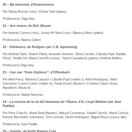
20 –
My immortal
, d’Evanescense
Per Marta Brucart (veu) i Esther Noè (piano)
Professor/a: Olga Ney
21 –
Ave verum
, de W.A. Mozart
Per Antonio Cavero (veu), Josep Mª Simó (veu) i Blanca Gibert (piano)
Professor/a: Blanca Gibert
22 –
Edelweiss
, de Rodgers (arr. C.B. Agnesting)
Per Antònia Sàez, Noemí Plana, Amanda Jiménez, Sílvia Carrión, Clàudia Pujol, Natàlia
Pérez, Noèlia Gil i Maria Carreño (veus), Núria Casadesús (piano) i Antònia Molero
Professor/a Olga Ney
23 –
Can can “from Orpheus”
, d’Offenbach
Per Abel Parra, Mariona Caixach i Clàudia Pujol (violins I), Adrià Rodríguez, Marc
Garnacho i Laura Colom (violins II), Paula Duran (flauta I) i Cristina Colom i Anna
Agualeres (flauta II)
Professor/a: Mabel Sànchez
24 –
La música de la nit del fantasma de l’Òpera
, d’A. Lloyd Webber (arr. Xavi
Padillo)
Per Pere Chacón, Maria Real (flautes), Marçal Corominas, Daniel Carrión, Maria Cònsul,
Ramon Bermúdez (clarinets), Toni Lorente, David Rodríguez, Miguel Royo (saxos alts)
Professor/a: Xavi Padillo
25 –
Granite
, de Keith Ramon Cole