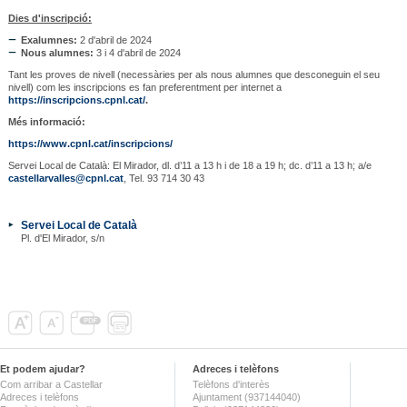
Dies d'inscripció:
Exalumnes:
2 d'abril de 2024
Nous alumnes:
3 i 4 d'abril de 2024
Tant les proves de nivell (necessàries per als nous alumnes que desconeguin el seu
nivell) com les inscripcions es fan preferentment per internet a
https://inscripcions.cpnl.cat/
.
Més informació:
https://www.cpnl.cat/inscripcions/
Servei Local de Català: El Mirador, dl. d’11 a 13 h i de 18 a 19 h; dc. d’11 a 13 h; a/e
castellarvalles@cpnl.cat
, Tel. 93 714 30 43
Servei Local de Català
Pl. d'El Mirador, s/n
Et podem ajudar?
Adreces i telèfons
Com arribar a Castellar
Telèfons d'interès
Adreces i telèfons
Ajuntament (937144040)