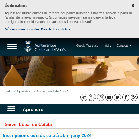
Ús de galetes
Aquest lloc utilitza galetes de tercers per poder millorar els nostres serveis a partir de
l'anàlisi de la teva navegació. Si continues navegant sense canviar la teva
configuració considerarem que acceptes la seva utilització.
Més informació sobre l'ús de les galetes
Google Translate
Inici
Contacte
Inici
Aprendre
Servei Local de Català
Aprendre
Servei Local de Català
Inscripcions cursos català abril-juny 2024