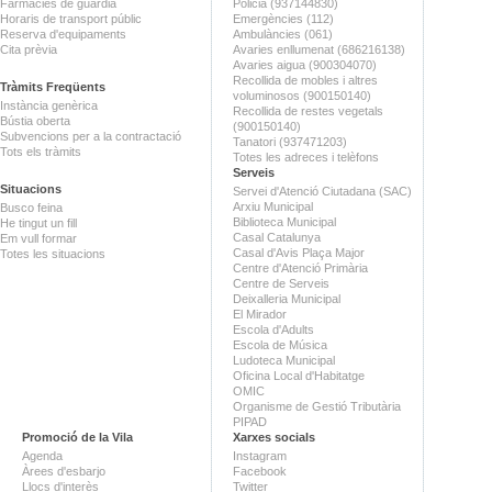
Farmàcies de guàrdia
Policia (937144830)
Horaris de transport públic
Emergències (112)
Reserva d'equipaments
Ambulàncies (061)
Cita prèvia
Avaries enllumenat (686216138)
Avaries aigua (900304070)
Recollida de mobles i altres
Tràmits Freqüents
voluminosos (900150140)
Instància genèrica
Recollida de restes vegetals
Bústia oberta
(900150140)
Subvencions per a la contractació
Tanatori (937471203)
Tots els tràmits
Totes les adreces i telèfons
Serveis
Situacions
Servei d'Atenció Ciutadana (SAC)
Arxiu Municipal
Busco feina
Biblioteca Municipal
He tingut un fill
Casal Catalunya
Em vull formar
Casal d'Avis Plaça Major
Totes les situacions
Centre d'Atenció Primària
Centre de Serveis
Deixalleria Municipal
El Mirador
Escola d'Adults
Escola de Música
Ludoteca Municipal
Oficina Local d'Habitatge
OMIC
Organisme de Gestió Tributària
PIPAD
Promoció de la Vila
Xarxes socials
Agenda
Instagram
Àrees d'esbarjo
Facebook
Llocs d'interès
Twitter