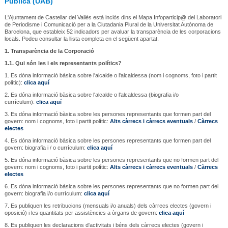
Pública (UAB)
L'Ajuntament de Castellar del Vallès està inclòs dins el Mapa Infoparticip@ del Laboratori
de Periodisme i Comunicació per a la Ciutadania Plural de la Universitat Autònoma de
Barcelona, que estableix 52 indicadors per avaluar la transparència de les corporacions
locals. Podeu consultar la llista completa en el següent apartat.
1. Transparència de la Corporació
1.1. Qui són les i els representants polítics?
1. Es dóna informació bàsica sobre l'alcalde o l'alcaldessa (nom i cognoms, foto i partit
polític):
clica aquí
2. Es dóna informació bàsica sobre l'alcalde o l'alcaldessa (biografia i/o
currículum):
clica aquí
3. Es dóna informació bàsica sobre les persones representants que formen part del
govern: nom i cognoms, foto i partit polític:
Alts càrrecs i càrrecs eventuals
/
Càrrecs
electes
4. Es dóna informació bàsica sobre les persones representants que formen part del
govern: biografia i / o currículum:
clica aquí
5. Es dóna informació bàsica sobre les persones representants que no formen part del
govern: nom i cognoms, foto i partit polític:
Alts càrrecs i càrrecs eventuals
/
Càrrecs
electes
6. Es dóna informació bàsica sobre les persones representants que no formen part del
govern: biografia i/o currículum:
clica aquí
7. Es publiquen les retribucions (mensuals i/o anuals) dels càrrecs electes (govern i
oposició) i les quantitats per assistències a òrgans de govern:
clica aquí
8. Es publiquen les declaracions d'activitats i béns dels càrrecs electes (govern i