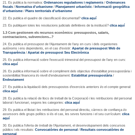
21. Es publica la normativa:
Ordenances reguladores i reglaments
/
Ordenances
fiscals
/
Normativa d'urbanisme
/
Planejament urbanístic
/
Informació geogràfica
d'urbanisme
/
Plans territorials d'urbanisme
22. Es publica el quadre de classificació documental?
clica aquí
23. Es publiquen totes les resolucions judicials definitives de la institució?
clica aquí
1.3 Com gestionem els recursos econòmics: pressupostos, salaris,
contractacions, subvencions...?
24. Es publica el pressupost de l'Ajuntament de l'any en curs i dels organismes
autònoms i ens dependents, en el cas d'existir:
Apartat de pressupost Web de
Transparència
/
Apartat de pressupost Seu Electrònica
25. Es publica informació sobre l'execució trimestral del pressupost de l'any en curs:
clica aquí
26. Es publica informació sobre el compliment dels objectius d'estabilitat pressupostària i
sostenibilitat financera i/o nivell d'endeutament:
Estabilitat pressupostària
/
Endeutament
27. Es publica la liquidació dels pressupostos d'exercicis anteriors i/o el compte general:
clica aquí
28. Es publica la relació de llocs de treball de la Corporació i les retribucions del personal
laboral i funcionari, segons les categories:
clica aquí
29. Es publica el llistat i les retribucions del personal directiu, càrrecs de confiança i/o
assessors dels grups polítics si és el cas, les seves funcions i el seu currículum:
clica
aquí
30. Es publica l'oferta de treball de l'Ajuntament, el desenvolupament dels concursos
públics i els resultats:
Convocatòries de personal
/
Resultats convocatòries de
personal