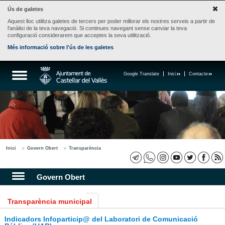
Ús de galetes
Aquest lloc utilitza galetes de tercers per poder millorar els nostres serveis a partir de
l'anàlisi de la teva navegació. Si continues navegant sense canviar la teva
configuració considerarem que acceptes la seva utilització.
Més informació sobre l'ús de les galetes
Google Translate
Inici
Contacte
Inici
Govern Obert
Transparència
Govern Obert
Transparència municipal
Indicadors Infoparticip@ del Laboratori de Comunicació