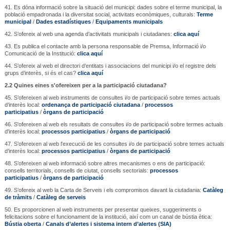
41. Es dóna informació sobre la situació del municipi: dades sobre el terme municipal, la
població empadronada i la diversitat social, activitats econòmiques, culturals:
Terme
municipal
/
Dades estadístiques
/
Equipaments municipals
42. S’ofereix al web una agenda d’activitats municipals i ciutadanes:
clica aquí
43. Es publica el contacte amb la persona responsable de Premsa, Informació i/o
Comunicació de la Institució:
clica aquí
44. S’ofereix al web el directori d’entitats i associacions del municipi i/o el registre dels
grups d’interès, si és el cas?
clica aquí
2.2 Quines eines s'ofereixen per a la participació ciutadana?
45. S’ofereixen al web instruments de consultes i/o de participació sobre temes actuals
d’interès local:
ordenança de participació ciutadana
/
processos
participatius
/
òrgans de participació
46. S'ofereixen al web els resultats de consultes i/o de participació sobre termes actuals
d'interès local:
processos participatius
/
òrgans de participació
47. S’ofereixen al web l'execució de les consultes i/o de participació sobre temes actuals
d’interès local:
processos participatius
/
òrgans de participació
48. S’ofereixen al web informació sobre altres mecanismes o ens de participació:
consells territorials, consells de ciutat, consells sectorials:
processos
participatius
/
òrgans de participació
49. S’ofereix al web la Carta de Serveis i els compromisos davant la ciutadania:
Catàleg
de tràmits
/
Catàleg de serveis
50. Es proporcionen al web instruments per presentar queixes, suggeriments o
felicitacions sobre el funcionament de la institució, així com un canal de bústia ètica:
Bústia oberta
/
Canals d’alertes i sistema intern d’alertes (SIA)