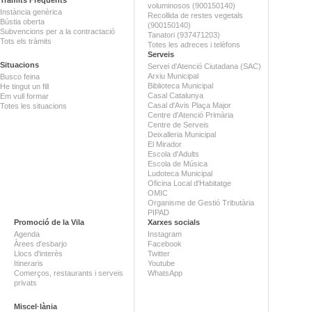
voluminosos (900150140)
Instància genèrica
Recollida de restes vegetals
Bústia oberta
(900150140)
Subvencions per a la contractació
Tanatori (937471203)
Tots els tràmits
Totes les adreces i telèfons
Serveis
Situacions
Servei d'Atenció Ciutadana (SAC)
Arxiu Municipal
Busco feina
Biblioteca Municipal
He tingut un fill
Casal Catalunya
Em vull formar
Casal d'Avis Plaça Major
Totes les situacions
Centre d'Atenció Primària
Centre de Serveis
Deixalleria Municipal
El Mirador
Escola d'Adults
Escola de Música
Ludoteca Municipal
Oficina Local d'Habitatge
OMIC
Organisme de Gestió Tributària
PIPAD
Promoció de la Vila
Xarxes socials
Agenda
Instagram
Àrees d'esbarjo
Facebook
Llocs d'interès
Twitter
Itineraris
Youtube
Comerços, restaurants i serveis
WhatsApp
privats
Miscel·lània