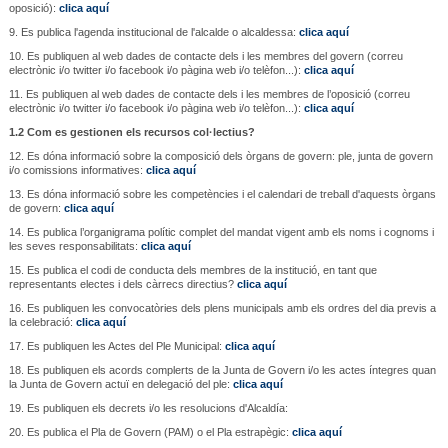
oposició):
clica aquí
9. Es publica l'agenda institucional de l'alcalde o alcaldessa:
clica aquí
10. Es publiquen al web dades de contacte dels i les membres del govern (correu
electrònic i/o twitter i/o facebook i/o pàgina web i/o telèfon...):
clica aquí
11. Es publiquen al web dades de contacte dels i les membres de l’oposició (correu
electrònic i/o twitter i/o facebook i/o pàgina web i/o telèfon...):
clica aquí
1.2 Com es gestionen els recursos col·lectius?
12. Es dóna informació sobre la composició dels òrgans de govern: ple, junta de govern
i/o comissions informatives:
clica aquí
13. Es dóna informació sobre les competències i el calendari de treball d'aquests òrgans
de govern:
clica aquí
14. Es publica l’organigrama polític complet del mandat vigent amb els noms i cognoms i
les seves responsabilitats:
clica aquí
15. Es publica el codi de conducta dels membres de la institució, en tant que
representants electes i dels càrrecs directius?
clica aquí
16. Es publiquen les convocatòries dels plens municipals amb els ordres del dia previs a
la celebració:
clica aquí
17. Es publiquen les Actes del Ple Municipal:
clica aquí
18. Es publiquen els acords complerts de la Junta de Govern i/o les actes íntegres quan
la Junta de Govern actuï en delegació del ple:
clica aquí
19. Es publiquen els decrets i/o les resolucions d'Alcaldía:
20. Es publica el Pla de Govern (PAM) o el Pla estrapègic:
clica aquí