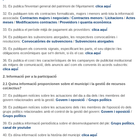
31. Es publica l'inventari general del patrimoni de l'Ajuntament:
clica aquí
32. Es publiquen tots els contractes formalitzats, majors i menors amb tota la informació
associada:
Contractes majors i negociats
/
Contractes menors
/
Licitacions
/
Actes
meses
/
Modificacions contractes
/
Proveïdors i quantia econòmica
33. Es publica el període mitjà de pagament als proveïdors:
clica aquí
34. Es publiquen les subvencions atorgades, les respectives convocatòries i
resolucions:
Convocatòries de subvencions
/
Subvencions atorgades
35. Es publiquen els convenis signats, especificant les parts, el seu objecte i les
obligacions econòmiques que se'n derivin, si és el cas:
clica aquí
36. Es publica el cost i les característiques de les campanyes de publicitat institucional
als mitjans de comunicació, dels anuncis així com els convenis i/o acords subscrits:
clica aquí
2. Informació per a la participació
2.1 Quina informació proporcionen sobre el municipi i la gestió de recursos
col.lectius?
37. Es publiquen notícies sobre les actuacions del dia a dia dels i les membres del
govern relacionades amb la gestió:
Govern i oposició
/
Grups polítics
38. Es publiquen notícies sobre les actuacions dels i les membres de l’oposició i/o dels
grups polítics relacionades amb el control de la gestió del govern:
Govern i oposició
/
Grups polítics
39. Es publica informació periodística sobre el desenvolupament del ple:
Grups polítics
,
canal de youtube
40. Es dóna informació sobre la història del municipi:
clica aquí