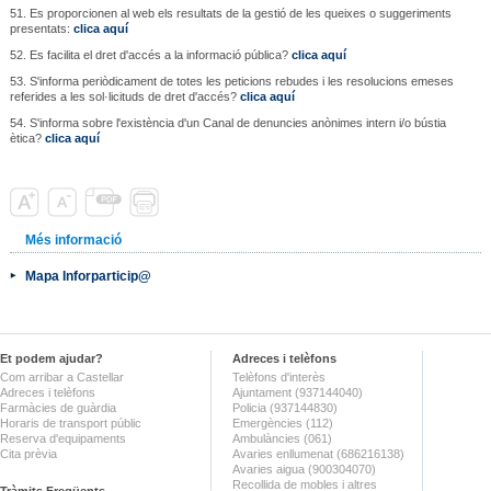
51. Es proporcionen al web els resultats de la gestió de les queixes o suggeriments
presentats:
clica aquí
52. Es facilita el dret d'accés a la informació pública?
clica aquí
53. S'informa periòdicament de totes les peticions rebudes i les resolucions emeses
referides a les sol·licituds de dret d'accés?
clica aquí
54. S'informa sobre l'existència d'un Canal de denuncies anònimes intern i/o bústia
ètica?
clica aquí
Més informació
Mapa Inforparticip@
Et podem ajudar?
Adreces i telèfons
Com arribar a Castellar
Telèfons d'interès
Adreces i telèfons
Ajuntament (937144040)
Farmàcies de guàrdia
Policia (937144830)
Horaris de transport públic
Emergències (112)
Reserva d'equipaments
Ambulàncies (061)
Cita prèvia
Avaries enllumenat (686216138)
Avaries aigua (900304070)
Recollida de mobles i altres
Tràmits Freqüents