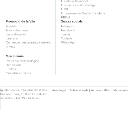
Ludoteca Municipal
Oficina Local d'Habitatge
OMIC
Organisme de Gestió Tributària
PIPAD
Promoció de la Vila
Xarxes socials
Agenda
Instagram
Àrees d'esbarjo
Facebook
Llocs d'interès
Twitter
Itineraris
Youtube
Comerços, restaurants i serveis
WhatsApp
privats
Miscel·lània
Predicció meteorològica
Defuncions
Entitats
Castellar en xifres
Ajuntament de Castellar del Vallès ·
Avís legal
Sobre el web
Accessibilitat
Mapa web
Passeig Tolrà, 1 | 08211 Castellar
del Vallès | Tel. 93 714 40 40