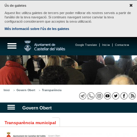
Ús de galetes
Aquest lloc utilitza galetes de tercers per poder millorar els nostres serveis a partir de
l'anàlisi de la teva navegació. Si continues navegant sense canviar la teva
configuració considerarem que acceptes la seva utilització.
Més informació sobre l'ús de les galetes
Google Translate
Inici
Contacte
Inici
Govern Obert
Transparència
Govern Obert
Transparència municipal