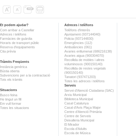
Et podem ajudar?
Adreces i telèfons
Com arribar a Castellar
Telèfons d'interès
Adreces i telèfons
Ajuntament (937144040)
Farmàcies de guàrdia
Policia (937144830)
Horaris de transport públic
Emergències (112)
Reserva d'equipaments
Ambulàncies (061)
Cita prèvia
Avaries enllumenat (686216138)
Avaries aigua (900304070)
Recollida de mobles i altres
Tràmits Freqüents
voluminosos (900150140)
Instància genèrica
Recollida de restes vegetals
Bústia oberta
(900150140)
Subvencions per a la contractació
Tanatori (937471203)
Tots els tràmits
Totes les adreces i telèfons
Serveis
Situacions
Servei d'Atenció Ciutadana (SAC)
Arxiu Municipal
Busco feina
Biblioteca Municipal
He tingut un fill
Casal Catalunya
Em vull formar
Casal d'Avis Plaça Major
Totes les situacions
Centre d'Atenció Primària
Centre de Serveis
Deixalleria Municipal
El Mirador
Escola d'Adults
Escola de Música