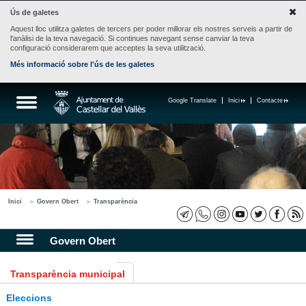
Ús de galetes
Aquest lloc utilitza galetes de tercers per poder millorar els nostres serveis a partir de
l'anàlisi de la teva navegació. Si continues navegant sense canviar la teva
configuració considerarem que acceptes la seva utilització.
Més informació sobre l'ús de les galetes
Google Translate
Inici
Contacte
Inici
Govern Obert
Transparència
Govern Obert
Transparència municipal
Eleccions