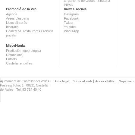
Organisme de Gestió Tributària
PIPAD
Promoció de la Vila
Xarxes socials
Agenda
Instagram
Àrees d'esbarjo
Facebook
Llocs d'interès
Twitter
Itineraris
Youtube
Comerços, restaurants i serveis
WhatsApp
privats
Miscel·lània
Predicció meteorològica
Defuncions
Entitats
Castellar en xifres
Ajuntament de Castellar del Vallès ·
Avís legal
Sobre el web
Accessibilitat
Mapa web
Passeig Tolrà, 1 | 08211 Castellar
del Vallès | Tel. 93 714 40 40