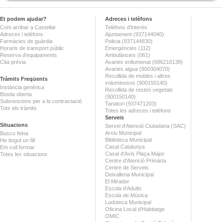
Et podem ajudar?
Adreces i telèfons
Com arribar a Castellar
Telèfons d'interès
Adreces i telèfons
Ajuntament (937144040)
Farmàcies de guàrdia
Policia (937144830)
Horaris de transport públic
Emergències (112)
Reserva d'equipaments
Ambulàncies (061)
Cita prèvia
Avaries enllumenat (686216138)
Avaries aigua (900304070)
Recollida de mobles i altres
Tràmits Freqüents
voluminosos (900150140)
Instància genèrica
Recollida de restes vegetals
Bústia oberta
(900150140)
Subvencions per a la contractació
Tanatori (937471203)
Tots els tràmits
Totes les adreces i telèfons
Serveis
Situacions
Servei d'Atenció Ciutadana (SAC)
Arxiu Municipal
Busco feina
Biblioteca Municipal
He tingut un fill
Casal Catalunya
Em vull formar
Casal d'Avis Plaça Major
Totes les situacions
Centre d'Atenció Primària
Centre de Serveis
Deixalleria Municipal
El Mirador
Escola d'Adults
Escola de Música
Ludoteca Municipal
Oficina Local d'Habitatge
OMIC