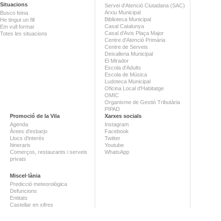
Situacions
Servei d'Atenció Ciutadana (SAC)
Arxiu Municipal
Busco feina
Biblioteca Municipal
He tingut un fill
Casal Catalunya
Em vull formar
Casal d'Avis Plaça Major
Totes les situacions
Centre d'Atenció Primària
Centre de Serveis
Deixalleria Municipal
El Mirador
Escola d'Adults
Escola de Música
Ludoteca Municipal
Oficina Local d'Habitatge
OMIC
Organisme de Gestió Tributària
PIPAD
Promoció de la Vila
Xarxes socials
Agenda
Instagram
Àrees d'esbarjo
Facebook
Llocs d'interès
Twitter
Itineraris
Youtube
Comerços, restaurants i serveis
WhatsApp
privats
Miscel·lània
Predicció meteorològica
Defuncions
Entitats
Castellar en xifres