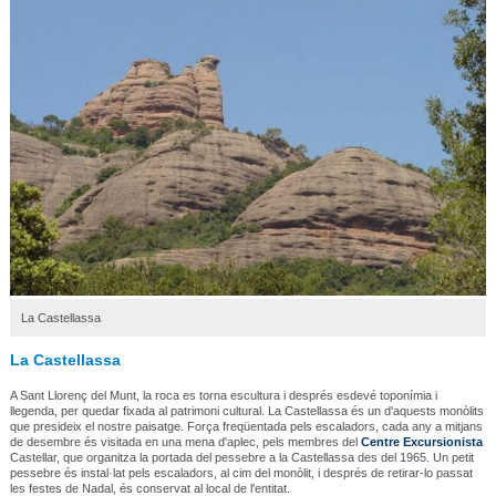
La Castellassa
La Castellassa
A Sant Llorenç del Munt, la roca es torna escultura i després esdevé toponímia i
llegenda, per quedar fixada al patrimoni cultural. La Castellassa és un d'aquests monòlits
que presideix el nostre paisatge. Força freqüentada pels escaladors, cada any a mitjans
de desembre és visitada en una mena d'aplec, pels membres del
Centre Excursionista
Castellar, que organitza la portada del pessebre a la Castellassa des del 1965. Un petit
pessebre és instal·lat pels escaladors, al cim del monòlit, i després de retirar-lo passat
les festes de Nadal, és conservat al local de l'entitat.