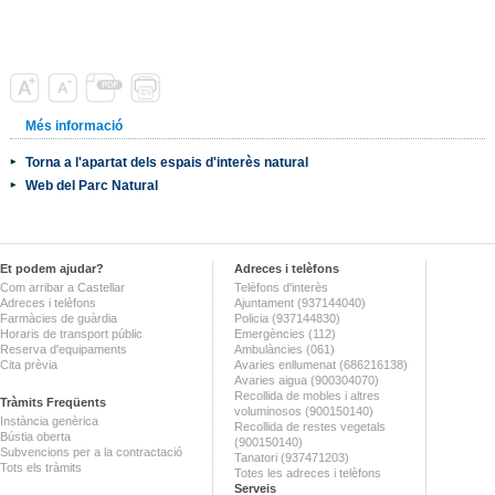
Més informació
Torna a l'apartat dels espais d'interès natural
Web del Parc Natural
Et podem ajudar?
Adreces i telèfons
Com arribar a Castellar
Telèfons d'interès
Adreces i telèfons
Ajuntament (937144040)
Farmàcies de guàrdia
Policia (937144830)
Horaris de transport públic
Emergències (112)
Reserva d'equipaments
Ambulàncies (061)
Cita prèvia
Avaries enllumenat (686216138)
Avaries aigua (900304070)
Recollida de mobles i altres
Tràmits Freqüents
voluminosos (900150140)
Instància genèrica
Recollida de restes vegetals
Bústia oberta
(900150140)
Subvencions per a la contractació
Tanatori (937471203)
Tots els tràmits
Totes les adreces i telèfons
Serveis