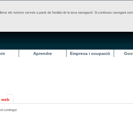
illorar els nostres serveis a partir de l'anàlisi de la teva navegació. Si continues navegant 
rir
Aprendre
Empresa i ocupació
Gov
l web
el contingut