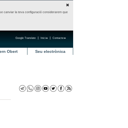
sense canviar la teva configuració considerarem que
Google Translate
Inici
Contacte
ern Obert
Seu electrònica