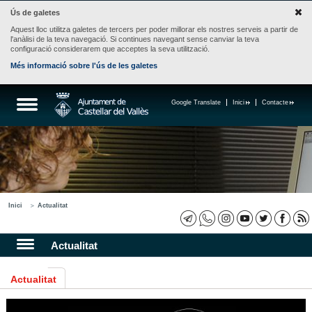
Ús de galetes
Aquest lloc utilitza galetes de tercers per poder millorar els nostres serveis a partir de
l'anàlisi de la teva navegació. Si continues navegant sense canviar la teva
configuració considerarem que acceptes la seva utilització.
Més informació sobre l'ús de les galetes
Google Translate
Inici
Contacte
Inici
Actualitat
Actualitat
Actualitat