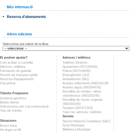
Més informació
Reserva d'abonaments
Altres edicions
Selecciona una edició de la llista
Et podem ajudar?
Adreces i telèfons
Com arribar a Castellar
Telèfons d'interès
Adreces i telèfons
Ajuntament (937144040)
Farmàcies de guàrdia
Policia (937144830)
Horaris de transport públic
Emergències (112)
Reserva d'equipaments
Ambulàncies (061)
Cita prèvia
Avaries enllumenat (686216138)
Avaries aigua (900304070)
Recollida de mobles i altres
Tràmits Freqüents
voluminosos (900150140)
Instància genèrica
Recollida de restes vegetals
Bústia oberta
(900150140)
Subvencions per a la contractació
Tanatori (937471203)
Tots els tràmits
Totes les adreces i telèfons
Serveis
Situacions
Servei d'Atenció Ciutadana (SAC)
Arxiu Municipal
Busco feina
Biblioteca Municipal
He tingut un fill