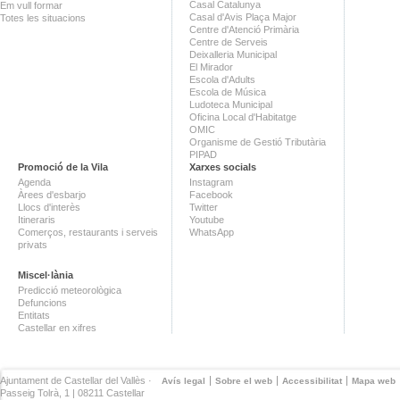
Casal Catalunya
Em vull formar
Casal d'Avis Plaça Major
Totes les situacions
Centre d'Atenció Primària
Centre de Serveis
Deixalleria Municipal
El Mirador
Escola d'Adults
Escola de Música
Ludoteca Municipal
Oficina Local d'Habitatge
OMIC
Organisme de Gestió Tributària
PIPAD
Promoció de la Vila
Xarxes socials
Agenda
Instagram
Àrees d'esbarjo
Facebook
Llocs d'interès
Twitter
Itineraris
Youtube
Comerços, restaurants i serveis
WhatsApp
privats
Miscel·lània
Predicció meteorològica
Defuncions
Entitats
Castellar en xifres
Ajuntament de Castellar del Vallès ·
Avís legal
Sobre el web
Accessibilitat
Mapa web
Passeig Tolrà, 1 | 08211 Castellar