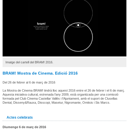
Imatge del cartell del BRAM! 2016.
BRAM! Mostra de Cinema. Edició 2016
Del 26 de febrer al 6 de març de 2016
La Mostra de Cinema BRAM! tindrà lloc aquest 2016 entre el 26 de febrer i el 6 de març.
Aquesta iniciativa cultural, estrenada l'any 2009, està organitzada per una comissió
formada pel Club Cinema Castellar Vallès i l'Ajuntament, amb el suport de
Clusellas
Dental, Disseny&Rauxa, Disscopi, Masetur, Nigromante, Omitsis i Sis Marcs.
Actes celebrats
Diumenge 6 de març de 2016