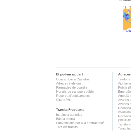
Et podem ajudar?
Adreces 
Com arribar a Castellar
Telèfons 
Adreces i telèfons
Ajuntame
Farmàcies de guàrdia
Policia 
Horaris de transport públic
Emergènc
Reserva d'equipaments
Ambulànc
Cita prèvia
Avaries 
Avaries 
Recollida
Tràmits Freqüents
volumino
Instància genèrica
Recollid
Bústia oberta
(900150
Subvencions per a la contractació
Tanatori
Tots els tràmits
Totes les