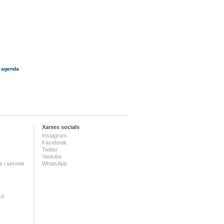
 agenda
Xarxes socials
Instagram
Facebook
Twitter
Youtube
 i serveis
WhatsApp
ca