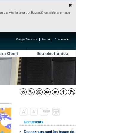
sense canviar la teva configuració considerarem que
Google Translate
Inici
Contacte
ern Obert
Seu electrònica
Documents
Descarrega aquí les bases de