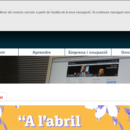
illorar els nostres serveis a partir de l'anàlisi de la teva navegació. Si continues navegant 
rir
Aprendre
Empresa i ocupació
Gov
at