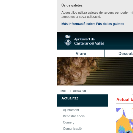
Ús de galetes
Aquest lloc utilitza galetes de tercers per poder m
acceptes la seva utilització.
Més informació sobre l'ús de les galetes
Viure
Descob
Inici
Actualitat
Actualitat
Actualit
Ajuntament
Benestar social
Comerç
Comunicació