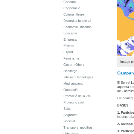
Consum
Cooperació
Cultura i lleure
Diversitat funcional
Economia i hisenda
Educació
Empresa
Entitats
Esport
Feminisme
Imatge p
Govern Obert
Habitatge
Campanya
Internet i tecnologies
El Servei L
Medi ambient
aquesta cam
Ocupació
de Castellar
Promoció de la vila
Els comerço
Protecció civil
BASES
Salut
1. Partici
Seguretat
inscrits a 
Societat
2.
Durada:
Transport i mobilitat
3. Particip
Urbanisme