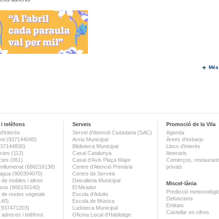
Més
i telèfons
Serveis
Promoció de la Vila
d'interès
Servei d'Atenció Ciutadana (SAC)
Agenda
nt (937144040)
Arxiu Municipal
Àrees d'esbarjo
(937144830)
Biblioteca Municipal
Llocs d'interès
ies (112)
Casal Catalunya
Itineraris
ies (061)
Casal d'Avis Plaça Major
Comerços, restaurants
enllumenat (686216138)
Centre d'Atenció Primària
privats
aigua (900304070)
Centre de Serveis
 de mobles i altres
Deixalleria Municipal
Miscel·lània
sos (900150140)
El Mirador
Predicció meteorològi
a de restes vegetals
Escola d'Adults
Defuncions
140)
Escola de Música
Entitats
 (937471203)
Ludoteca Municipal
Castellar en xifres
 adreces i telèfons
Oficina Local d'Habitatge