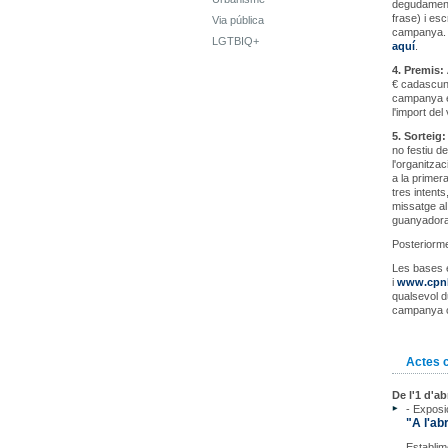
degudament
frase) i esc
Via pública
campanya. L
LGTBIQ+
aquí
.
4. Premis:
€ cadascun 
campanya en
l'import del
5. Sorteig
no festiu de
l'organitza
a la primer
tres intents
missatge al
guanyadora
Posteriorme
Les bases 
i
www.cpnl.
qualsevol d
campanya c
Actes 
De l'1 d'abr
- Exposi
"A l'ab
Establim