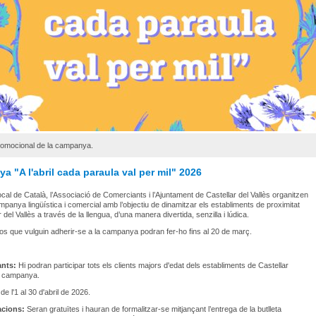
romocional de la campanya.
 "A l'abril cada paraula val per mil" 2026
ocal de Català, l’Associació de Comerciants i l’Ajuntament de Castellar del Vallès organitzen
panya lingüística i comercial amb l’objectiu de dinamitzar els establiments de proximitat
 del Vallès a través de la llengua, d’una manera divertida, senzilla i lúdica.
s que vulguin adherir-se a la campanya podran fer-ho fins al 20 de març.
pants:
Hi podran participar tots els clients majors d'edat dels establiments de Castellar
la campanya.
de l'1 al 30 d'abril de 2026.
acions:
Seran gratuïtes i hauran de formalitzar-se mitjançant l’entrega de la butlleta