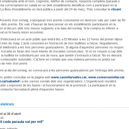
 emplenada amb el nom, cognoms, telèfon de contacte, resposta completa (paraula o
rita correctament en català en un dels establiments identificat com a participant en la
a llista d'establiments es farà pública a partir del 24 de març. Pots consultar-la
clicant
A través d’un sorteig, s'atorgaran tres premis consistents en diversos vals per valor de 50
dels premis. Els vals s'hauran de bescanviar en els establiments participants en la
 el decurs dels tres mesos següents a la data del sorteig. Si la compra és inferior a
 val no hi haurà retorn econòmic.
:
S'efectuarà en un acte públic que tindrà lloc a El Mirador a les 12 hores del primer dijous
l mes de maig. L'acte consistirà en l'extracció de tres butlletes a l'atzar. Seguidament,
ció telefonarà a les tres persones guanyadores. Si alguna d'aquestes persones no respon
a trucada es faran dos nous intents de trucades consecutius. Si no es respon a cap dels
, la butlleta se substituirà per una de nova, que també s'extraurà a l'atzar. No es deixarà
 contestador automàtic. Cal tenir en compte que una mateixa persona no podrà ser
 de més d'un premi.
nt al dia del sorteig, es convocarà a les persones guanyadores per l’entrega dels premis.
es poden consultar en la pàgina web
www.castellarvalles.cat
,
www.comercastellar.cat
cat/sabadell
i a les xarxes socials dels ens organitzadors. L'organització resoldrà
ubte o imprevist de les bases i el funcionament de la promoció. La participació en la
omporta l'acceptació plena d'aquestes bases.
celebrats
il al 30 d'abril
ció
ril cada paraula val per mil"
ents adherits