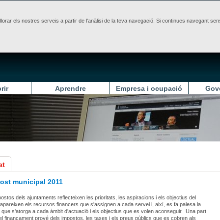
illorar els nostres serveis a partir de l'anàlisi de la teva navegació. Si continues navegant 
rir
Aprendre
Empresa i ocupació
Gov
at
ost municipal 2011
stos dels ajuntaments reflecteixen les prioritats, les aspiracions i els objectius del
i apareixen els recursos financers que s'assignen a cada servei i, així, es fa palesa la
 que s'atorga a cada àmbit d'actuació i els objectius que es volen aconseguir. Una part
el finançament prové dels impostos, les taxes i els preus públics que es cobren als