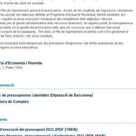
és el preu de viure en societat.
 Ple de l'ajuntament aprova el pressupost. A més de fer explícits els ingressos i despeses
an assolir els objectius definits al Programa d'Actuació Municipal, també estableix les
regulen la seva execució i l'avaluació del compliment dels objectius i fixa les
itats per la gestió administrativa dels recursos financers; en aquest sentit, la transparència
ipi bàsic en la gestió del pressupost atès que els recursos que s'utilitzen han estat
l conjunt de la ciutadania. Per això, el Ple de l'ajuntament examina com s'ha gestionat el
e l'any anterior i els seus resultats.
t municipal està integrat per les previsions d'ingressos i els límits autoritzats de les
egons la seva naturalesa.
ria d’Economia i Hisenda
, 1. Palau Tolrà
formació
c de pressupostos i plantilles (Diputació de Barcelona)
atura de Comptes
ents
d'execució del pressupost 2011 (PDF 178KB)
ors financers, pressupostaris i d'urbanisme 2011 (PDF 45KB)