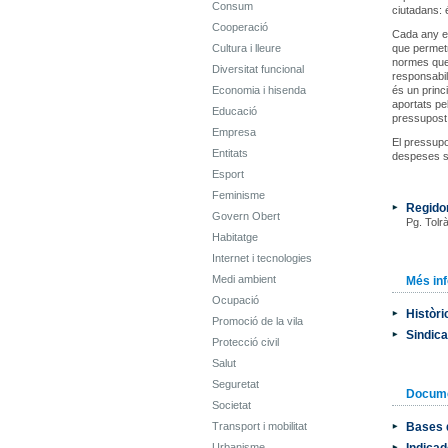
Consum
ciutadans: 
Cooperació
Cada any el
Cultura i lleure
que permetr
normes que 
Diversitat funcional
responsabil
Economia i hisenda
és un princ
aportats pe
Educació
pressupost d
Empresa
El pressupos
Entitats
despeses s
Esport
Feminisme
Regido
Govern Obert
Pg. Tolrà
Habitatge
Internet i tecnologies
Medi ambient
Més in
Ocupació
Històri
Promoció de la vila
Sindic
Protecció civil
Salut
Seguretat
Docum
Societat
Transport i mobilitat
Bases 
Urbanisme
Indicad