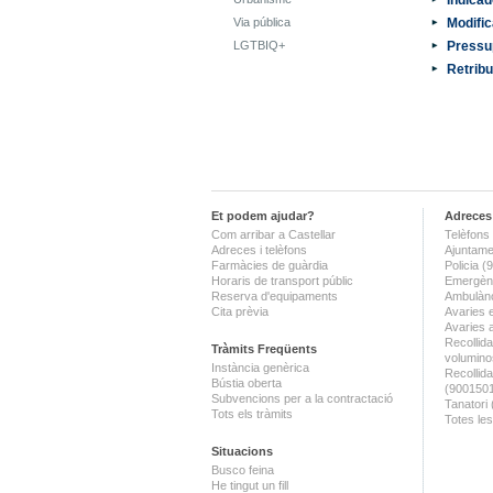
Via pública
Modific
LGTBIQ+
Pressu
Retribu
Et podem ajudar?
Adreces 
Com arribar a Castellar
Telèfons 
Adreces i telèfons
Ajuntame
Farmàcies de guàrdia
Policia 
Horaris de transport públic
Emergènc
Reserva d'equipaments
Ambulànc
Cita prèvia
Avaries 
Avaries 
Recollida
Tràmits Freqüents
volumino
Instància genèrica
Recollid
Bústia oberta
(900150
Subvencions per a la contractació
Tanatori
Tots els tràmits
Totes les
Situacions
Busco feina
He tingut un fill