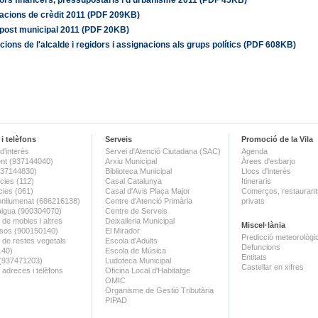
acions de crèdit 2011 (PDF 209KB)
post municipal 2011 (PDF 20KB)
cions de l'alcalde i regidors i assignacions als grups polítics (PDF 608KB)
i telèfons
Serveis
Promoció de la Vila
d'interès
Servei d'Atenció Ciutadana (SAC)
Agenda
nt (937144040)
Arxiu Municipal
Àrees d'esbarjo
(937144830)
Biblioteca Municipal
Llocs d'interès
ies (112)
Casal Catalunya
Itineraris
ies (061)
Casal d'Avis Plaça Major
Comerços, restaurants
enllumenat (686216138)
Centre d'Atenció Primària
privats
aigua (900304070)
Centre de Serveis
 de mobles i altres
Deixalleria Municipal
Miscel·lània
sos (900150140)
El Mirador
Predicció meteorològi
a de restes vegetals
Escola d'Adults
Defuncions
140)
Escola de Música
Entitats
 (937471203)
Ludoteca Municipal
Castellar en xifres
 adreces i telèfons
Oficina Local d'Habitatge
OMIC
Organisme de Gestió Tributària
PIPAD