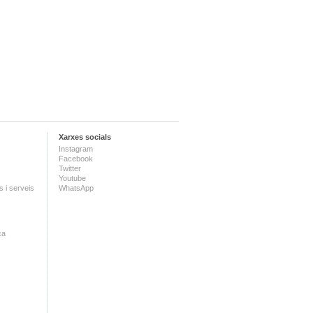
Xarxes socials
Instagram
Facebook
Twitter
Youtube
 i serveis
WhatsApp
ca