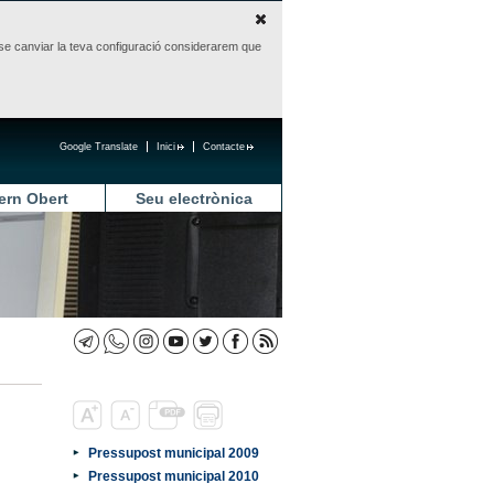
sense canviar la teva configuració considerarem que
Google Translate
Inici
Contacte
ern Obert
Seu electrònica
Pressupost municipal 2009
Pressupost municipal 2010