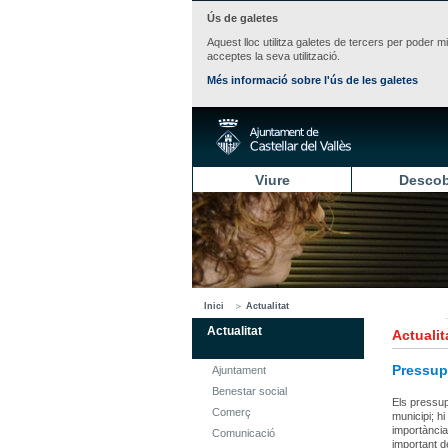
Ús de galetes
Aquest lloc utilitza galetes de tercers per poder m
acceptes la seva utilització.
Més informació sobre l'ús de les galetes
Viure
Descob
Inici
Actualitat
Actualitat
Actualit
Pressup
Ajuntament
Benestar social
Els pressupo
Comerç
municipi; h
importància
Comunicació
important d