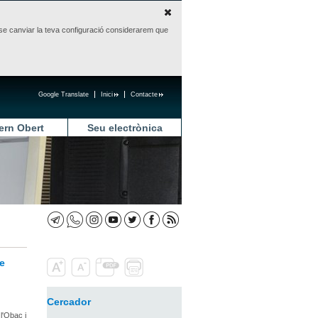
sense canviar la teva configuració considerarem que
Google Translate
Inici
Contacte
ern Obert
Seu electrònica
de
Cercador
l'Obac i