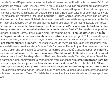
 bar de l'Àrea d'Esplai de les Arenes, ubicada al costat del riu Ripoll i de la carretera B-124, a
astellar del Vallès i Sant Llorenç Savall. A l'acte, que ha servit per presentar aquest nou serv
han assistit l'alcaldessa del municipi, Montse Gatell, el diputat d'Espais Naturals de la Diputaci
Francesc Martos, la diputada de Medi Ambient, Núria Buenaventura, el director del Parc Natu
 i el president de l'empresa Recursos Solidaris, Guillem Correa, concessionària que es farà 
ó d'aquest espai. Recursos Solidaris és una empresa d'inserció laboral, que treballa per facilit
món laboral a aquelles persones que, per les raons que sigui, tenen més dificultats per trobar f
 economia és possible. I això ho permet les empreses d'inserció, que treballem per la j
reiem que també s'ha de treballar des de la justícia econòmica"
, ha manifestat el preside
lidaris, Guillem Correa. Perquè això sigui una realitat, ha dit,
"hem de defensar un món
, i d'aquí el nostre compromís amb aquest entorn i aquest projecte"
. El diputat d'Espai
rancesc Martos, ha destacat els anys de lluita que han estat necessaris per aconseguir
"un
 ara tenim: cuidat i ordenat"
. Les instal·lacions de l'Àrea d'Esplai ja es van inaugurar l'any
ència del llavors president de la Diputació de Barcelona, Manel Royes. Per posar en marxa e
ò, calia trobar una concessionària que es fes càrrec de la gestió d'aquest espai.
"A partir d'
rcir un treball comú de la concessionària, l'Ajuntament i la Diputació per tal de mant
ai en condicions"
, ha afegit Martos. Finalment, l'alcaldessa de Castellar, Montse Gatell, ha
la satisfacció del consistori per la consolidació d'aquest espai.
"Ha estat un procés llarg pe
 contents per haver posat en funcionament aquest espai"
, ha explicat Gatell.
"Hem
 un espai ordenat, a les portes del Parc Natural, en un entorn de qualitat i amb servei
"
, ha afegit l'alcaldessa. A més, Montse Gatell ha destacat la idoneïtat que una empresa d'inse
faci càrrec del servei. L'Àrea d'Esplai de les Arenes funcionarà els dissabtes, diumenges i fes
.00h.