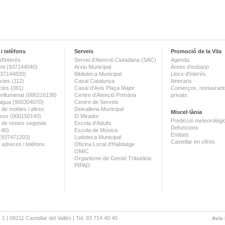
i telèfons
Serveis
Promoció de la Vila
d'interès
Servei d'Atenció Ciutadana (SAC)
Agenda
nt (937144040)
Arxiu Municipal
Àrees d'esbarjo
(937144830)
Biblioteca Municipal
Llocs d'interès
ies (112)
Casal Catalunya
Itineraris
ies (061)
Casal d'Avis Plaça Major
Comerços, restaurants
enllumenat (686216138)
Centre d'Atenció Primària
privats
aigua (900304070)
Centre de Serveis
 de mobles i altres
Deixalleria Municipal
Miscel·lània
sos (900150140)
El Mirador
Predicció meteorològi
a de restes vegetals
Escola d'Adults
Defuncions
140)
Escola de Música
Entitats
 (937471203)
Ludoteca Municipal
Castellar en xifres
 adreces i telèfons
Oficina Local d'Habitatge
OMIC
Organisme de Gestió Tributària
PIPAD
 1 | 08211 Castellar del Vallès | Tel. 93 714 40 40
Avís 