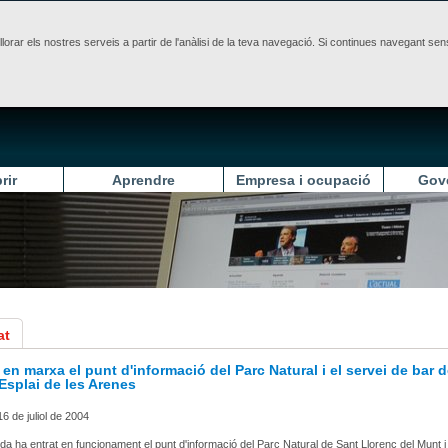
illorar els nostres serveis a partir de l'anàlisi de la teva navegació. Si continues navegant 
rir
Aprendre
Empresa i ocupació
Gov
at
en marxa el punt d'informació del Parc Natural i el servei de bar 
'Esplai de les Arenes
6 de juliol de 2004
da ha entrat en funcionament el punt d'informació del Parc Natural de Sant Llorenç del Munt i 