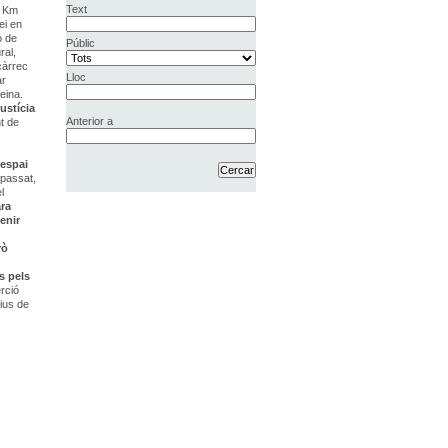
Text
l Km
ei en
ó de
Públic
ral,
càrrec
Lloc
ar
eina.
ustícia
Anterior a
nt de
s
 espai
 passat,
l
ara
enir
rò
s pels
rció
tius de