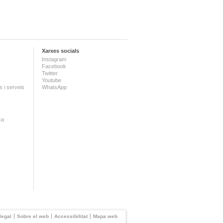
Xarxes socials
Instagram
Facebook
Twitter
Youtube
 i serveis
WhatsApp
ca
legal
Sobre el web
Accessibilitat
Mapa web