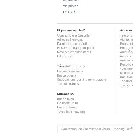
Via pública
LGTBIQ+
Et podem ajudar?
Adreces 
Com arribar a Castellar
Telèfons 
Adreces i telèfons
Ajuntame
Farmàcies de guàrdia
Policia 
Horaris de transport públic
Emergènc
Reserva d'equipaments
Ambulànc
Cita prèvia
Avaries 
Avaries 
Recollida
Tràmits Freqüents
volumino
Instància genèrica
Recollid
Bústia oberta
(900150
Subvencions per a la contractació
Tanatori
Tots els tràmits
Totes les
Situacions
Busco feina
He tingut un fill
Em vull formar
Totes les situacions
Ajuntament de Castellar del Vallès · Passeig Tolrà,