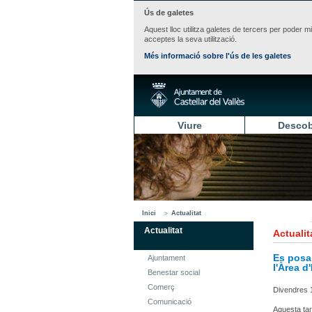
Ús de galetes
Aquest lloc utilitza galetes de tercers per poder m
acceptes la seva utilització.
Més informació sobre l'ús de les galetes
Viure
Descob
Inici
Actualitat
Actualitat
Actualit
Es posa 
Ajuntament
l'Àrea d
Benestar social
Comerç
Divendres 1
Comunicació
Aquesta tar