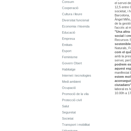
Consum
el servei de
12,5 entre C
Cooperació
societat, i 
Cultura i lleure
Barcelona, 
Àngel Miño,
Diversitat funcional
de la gesti
Economia i hisenda
l'accés al 
"Una altra
Educació
social i c
Empresa
Recursos So
sostenible
Entitats
Naturals, F
Esport
com el què
amb la pres
Feminisme
servei, per
Govern Obert
podrem exe
aquest esp
Habitatge
manifestat 
Internet i tecnologies
estem molt
aconseguit
Medi ambient
ciutadans
Ocupació
laboral es 
10.00h a 17
Promoció de la vila
Protecció civil
Salut
Seguretat
Societat
Transport i mobilitat
Urbanisme