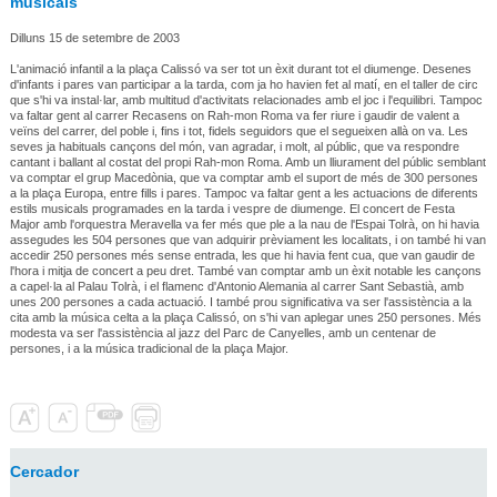
musicals
Dilluns 15 de setembre de 2003
L'animació infantil a la plaça Calissó va ser tot un èxit durant tot el diumenge. Desenes
d'infants i pares van participar a la tarda, com ja ho havien fet al matí, en el taller de circ
que s'hi va instal·lar, amb multitud d'activitats relacionades amb el joc i l'equilibri. Tampoc
va faltar gent al carrer Recasens on Rah-mon Roma va fer riure i gaudir de valent a
veïns del carrer, del poble i, fins i tot, fidels seguidors que el segueixen allà on va. Les
seves ja habituals cançons del món, van agradar, i molt, al públic, que va respondre
cantant i ballant al costat del propi Rah-mon Roma. Amb un lliurament del públic semblant
va comptar el grup Macedònia, que va comptar amb el suport de més de 300 persones
a la plaça Europa, entre fills i pares. Tampoc va faltar gent a les actuacions de diferents
estils musicals programades en la tarda i vespre de diumenge. El concert de Festa
Major amb l'orquestra Meravella va fer més que ple a la nau de l'Espai Tolrà, on hi havia
assegudes les 504 persones que van adquirir prèviament les localitats, i on també hi van
accedir 250 persones més sense entrada, les que hi havia fent cua, que van gaudir de
l'hora i mitja de concert a peu dret. També van comptar amb un èxit notable les cançons
a capel·la al Palau Tolrà, i el flamenc d'Antonio Alemania al carrer Sant Sebastià, amb
unes 200 persones a cada actuació. I també prou significativa va ser l'assistència a la
cita amb la música celta a la plaça Calissó, on s'hi van aplegar unes 250 persones. Més
modesta va ser l'assistència al jazz del Parc de Canyelles, amb un centenar de
persones, i a la música tradicional de la plaça Major.
Cercador