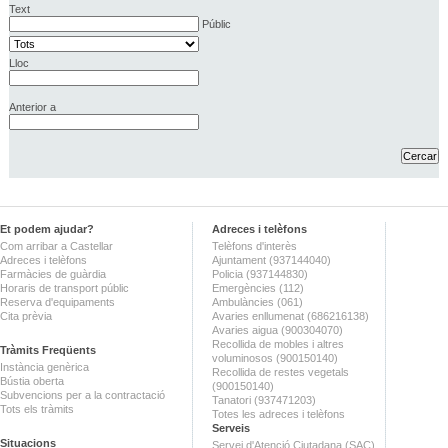
Text
Públic
Lloc
Anterior a
Et podem ajudar?
Adreces i telèfons
Com arribar a Castellar
Telèfons d'interès
Adreces i telèfons
Ajuntament (937144040)
Farmàcies de guàrdia
Policia (937144830)
Horaris de transport públic
Emergències (112)
Reserva d'equipaments
Ambulàncies (061)
Cita prèvia
Avaries enllumenat (686216138)
Avaries aigua (900304070)
Recollida de mobles i altres
Tràmits Freqüents
voluminosos (900150140)
Instància genèrica
Recollida de restes vegetals
Bústia oberta
(900150140)
Subvencions per a la contractació
Tanatori (937471203)
Tots els tràmits
Totes les adreces i telèfons
Serveis
Situacions
Servei d'Atenció Ciutadana (SAC)