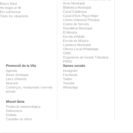
Arxiu Municipal
Busco feina
Biblioteca Municipal
He tingut un fill
Casal Catalunya
Em vull formar
Casal d'Avis Plaça Major
Totes les situacions
Centre d'Atenció Primària
Centre de Serveis
Deixalleria Municipal
El Mirador
Escola d'Adults
Escola de Música
Ludoteca Municipal
Oficina Local d'Habitatge
OMIC
Organisme de Gestió Tributària
PIPAD
Promoció de la Vila
Xarxes socials
Agenda
Instagram
Àrees d'esbarjo
Facebook
Llocs d'interès
Twitter
Itineraris
Youtube
Comerços, restaurants i serveis
WhatsApp
privats
Miscel·lània
Predicció meteorològica
Defuncions
Entitats
Castellar en xifres