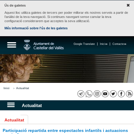
Ús de galetes
Aquest lloc utilitza galetes de tercers per poder millorar els nostres serveis a partir de
l'anàlisi de la teva navegació. Si continues navegant sense canviar la teva
configuració considerarem que acceptes la seva utilització.
Més informació sobre l'ús de les galetes
Google Translate
Inici
Contacte
Inici
Actualitat
Actualitat
Actualitat
Participació repartida entre espectacles infantils i actuacions