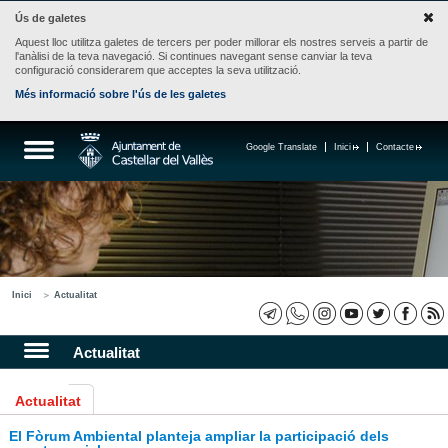
Ús de galetes
Aquest lloc utilitza galetes de tercers per poder millorar els nostres serveis a partir de
l'anàlisi de la teva navegació. Si continues navegant sense canviar la teva
configuració considerarem que acceptes la seva utilització.
Més informació sobre l'ús de les galetes
Google Translate
Inici
Contacte
Inici
Actualitat
Actualitat
Actualitat
El Fòrum Ambiental planteja ampliar la participació dels