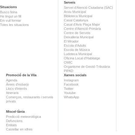
Serveis
Situacions
Servei d'Atenció Ciutadana (SAC)
Arxiu Municipal
Busco feina
Biblioteca Municipal
He tingut un fill
Casal Catalunya
Em vull formar
Casal d'Avis Plaça Major
Totes les situacions
Centre d'Atenció Primària
Centre de Serveis
Deixalleria Municipal
El Mirador
Escola d'Adults
Escola de Música
Ludoteca Municipal
Oficina Local d'Habitatge
OMIC
Organisme de Gestió Tributària
PIPAD
Promoció de la Vila
Xarxes socials
Agenda
Instagram
Àrees d'esbarjo
Facebook
Llocs d'interès
Twitter
Itineraris
Youtube
Comerços, restaurants i serveis
WhatsApp
privats
Miscel·lània
Predicció meteorològica
Defuncions
Entitats
Castellar en xifres