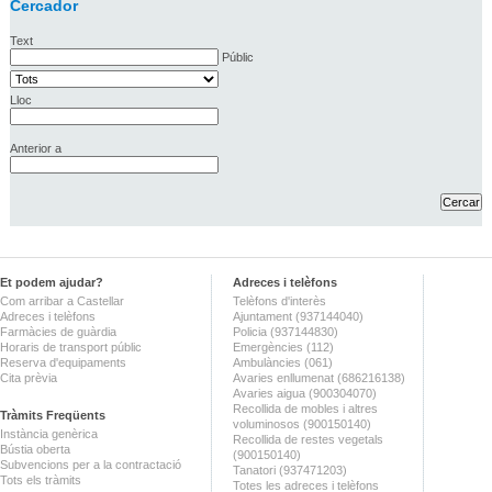
Cercador
Text
Públic
Lloc
Anterior a
Et podem ajudar?
Adreces i telèfons
Com arribar a Castellar
Telèfons d'interès
Adreces i telèfons
Ajuntament (937144040)
Farmàcies de guàrdia
Policia (937144830)
Horaris de transport públic
Emergències (112)
Reserva d'equipaments
Ambulàncies (061)
Cita prèvia
Avaries enllumenat (686216138)
Avaries aigua (900304070)
Recollida de mobles i altres
Tràmits Freqüents
voluminosos (900150140)
Instància genèrica
Recollida de restes vegetals
Bústia oberta
(900150140)
Subvencions per a la contractació
Tanatori (937471203)
Tots els tràmits
Totes les adreces i telèfons