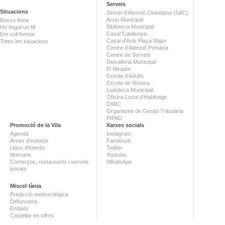
Serveis
Situacions
Servei d'Atenció Ciutadana (SAC)
Arxiu Municipal
Busco feina
Biblioteca Municipal
He tingut un fill
Casal Catalunya
Em vull formar
Casal d'Avis Plaça Major
Totes les situacions
Centre d'Atenció Primària
Centre de Serveis
Deixalleria Municipal
El Mirador
Escola d'Adults
Escola de Música
Ludoteca Municipal
Oficina Local d'Habitatge
OMIC
Organisme de Gestió Tributària
PIPAD
Promoció de la Vila
Xarxes socials
Agenda
Instagram
Àrees d'esbarjo
Facebook
Llocs d'interès
Twitter
Itineraris
Youtube
Comerços, restaurants i serveis
WhatsApp
privats
Miscel·lània
Predicció meteorològica
Defuncions
Entitats
Castellar en xifres