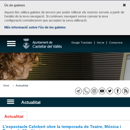
Ús de galetes
Aquest lloc utilitza galetes de tercers per poder millorar els nostres serveis a partir de
l'anàlisi de la teva navegació. Si continues navegant sense canviar la teva
configuració considerarem que acceptes la seva utilització.
Més informació sobre l'ús de les galetes
Google Translate
Inici
Contacte
Inici
Actualitat
Actualitat
Actualitat
L'espectacle Celobert obre la temporada de Teatre, Música i