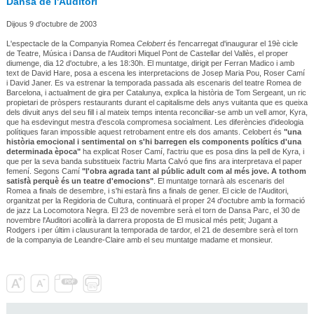
Dansa de l'Auditori
Dijous 9 d'octubre de 2003
L'espectacle de la Companyia Romea
Celobert
és l'encarregat d'inaugurar el 19è cicle
de Teatre, Música i Dansa de l'Auditori Miquel Pont de Castellar del Vallès, el proper
diumenge, dia 12 d'octubre, a les 18:30h. El muntatge, dirigit per Ferran Madico i amb
text de David Hare, posa a escena les interpretacions de Josep Maria Pou, Roser Camí
i David Janer. Es va estrenar la temporada passada als escenaris del teatre Romea de
Barcelona, i actualment de gira per Catalunya, explica la història de Tom Sergeant, un ric
propietari de pròspers restaurants durant el capitalisme dels anys vuitanta que es queixa
dels divuit anys del seu fill i al mateix temps intenta reconciliar-se amb un vell amor, Kyra,
que ha esdevingut mestra d'escola compromesa socialment. Les diferències d'ideologia
polítiques faran impossible aquest retrobament entre els dos amants. Celobert és
"una
història emocional i sentimental on s'hi barregen els components polítics d'una
determinada època"
ha explicat Roser Camí, l'actriu que es posa dins la pell de Kyra, i
que per la seva banda substitueix l'actriu Marta Calvó que fins ara interpretava el paper
femení. Segons Camí
"l'obra agrada tant al públic adult com al més jove. A tothom
satisfà perquè és un teatre d'emocions"
. El muntatge tornarà als escenaris del
Romea a finals de desembre, i s'hi estarà fins a finals de gener. El cicle de l'Auditori,
organitzat per la Regidoria de Cultura, continuarà el proper 24 d'octubre amb la formació
de jazz La Locomotora Negra. El 23 de novembre serà el torn de Dansa Parc, el 30 de
novembre l'Auditori acollirà la darrera proposta de El musical més petit; Jugant a
Rodgers i per últim i clausurant la temporada de tardor, el 21 de desembre serà el torn
de la companyia de Leandre-Claire amb el seu muntatge madame et monsieur.