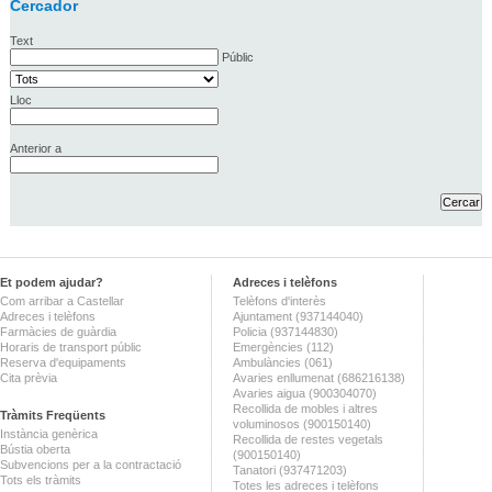
Cercador
Text
Públic
Lloc
Anterior a
Et podem ajudar?
Adreces i telèfons
Com arribar a Castellar
Telèfons d'interès
Adreces i telèfons
Ajuntament (937144040)
Farmàcies de guàrdia
Policia (937144830)
Horaris de transport públic
Emergències (112)
Reserva d'equipaments
Ambulàncies (061)
Cita prèvia
Avaries enllumenat (686216138)
Avaries aigua (900304070)
Recollida de mobles i altres
Tràmits Freqüents
voluminosos (900150140)
Instància genèrica
Recollida de restes vegetals
Bústia oberta
(900150140)
Subvencions per a la contractació
Tanatori (937471203)
Tots els tràmits
Totes les adreces i telèfons