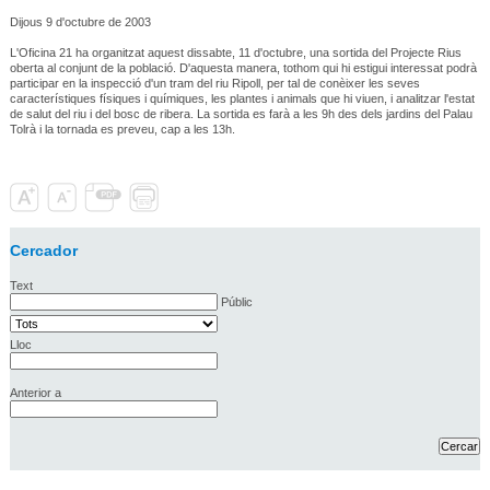
Dijous 9 d'octubre de 2003
L'Oficina 21 ha organitzat aquest dissabte, 11 d'octubre, una sortida del Projecte Rius
oberta al conjunt de la població. D'aquesta manera, tothom qui hi estigui interessat podrà
participar en la inspecció d'un tram del riu Ripoll, per tal de conèixer les seves
característiques físiques i químiques, les plantes i animals que hi viuen, i analitzar l'estat
de salut del riu i del bosc de ribera. La sortida es farà a les 9h des dels jardins del Palau
Tolrà i la tornada es preveu, cap a les 13h.
Cercador
Text
Públic
Lloc
Anterior a