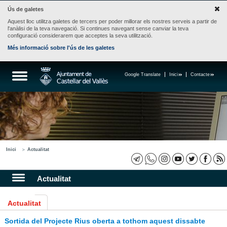
Ús de galetes
Aquest lloc utilitza galetes de tercers per poder millorar els nostres serveis a partir de
l'anàlisi de la teva navegació. Si continues navegant sense canviar la teva
configuració considerarem que acceptes la seva utilització.
Més informació sobre l'ús de les galetes
Google Translate
Inici
Contacte
Inici
Actualitat
Actualitat
Actualitat
Sortida del Projecte Rius oberta a tothom aquest dissabte