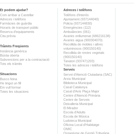
Et podem ajudar?
Adreces i telèfons
Com arribar a Castellar
Telèfons d'interès
Adreces i telèfons
Ajuntament (937144040)
Farmàcies de guàrdia
Policia (937144830)
Horaris de transport públic
Emergències (112)
Reserva d'equipaments
Ambulàncies (061)
Cita prèvia
Avaries enllumenat (686216138)
Avaries aigua (900304070)
Recollida de mobles i altres
Tràmits Freqüents
voluminosos (900150140)
Instància genèrica
Recollida de restes vegetals
Bústia oberta
(900150140)
Subvencions per a la contractació
Tanatori (937471203)
Tots els tràmits
Totes les adreces i telèfons
Serveis
Situacions
Servei d'Atenció Ciutadana (SAC)
Arxiu Municipal
Busco feina
Biblioteca Municipal
He tingut un fill
Casal Catalunya
Em vull formar
Casal d'Avis Plaça Major
Totes les situacions
Centre d'Atenció Primària
Centre de Serveis
Deixalleria Municipal
El Mirador
Escola d'Adults
Escola de Música
Ludoteca Municipal
Oficina Local d'Habitatge
OMIC
Organisme de Gestió Tributària