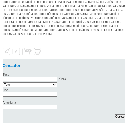
depuradora i l'estació de bombament. La visita va continuar a Barberà del vallès, on es
va observar l'arranjament d'una zona d'horta pública. I a Montcada i Reixac, es va visitar
el tram baix del riu, on les aigües baixes del Ripoll desemboquen al Besòs. Ja a la tarda,
es va fer una reunió a les dependències del Consell Comarcal, amb representació de
tècnics i de polítics. En representació de l'Ajuntament de Castellar, va assistir-hi, la
regidora de gestió ambiental, Mireia Casamada. La reunió va servir per ultimar alguns
detalls del projecte i per revisar l'esbós de la convenció que ha de ser aprovada pels
socis. També s'han fet visites anteriors, al riu Sarno de Nàpols al mes de febrer, i al mes
de juny al riu Sorgue, a la Provença.
Cercador
Text
Públic
Lloc
Anterior a