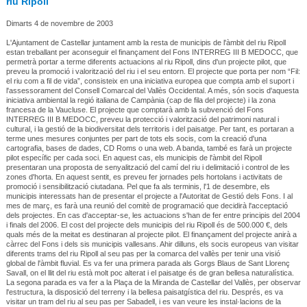
riu Ripoll
Dimarts 4 de novembre de 2003
L'Ajuntament de Castellar juntament amb la resta de municipis de l'àmbit del riu Ripoll
estan treballant per aconseguir el finançament del Fons INTERREG III B MEDOCC, que
permetrà portar a terme diferents actuacions al riu Ripoll, dins d'un projecte pilot, que
preveu la promoció i valorització del riu i el seu entorn. El projecte que porta per nom “Fil:
el riu com a fil de vida”, consisteix en una iniciativa europea que compta amb el suport i
l'assessorament del Consell Comarcal del Vallès Occidental. A més, són socis d'aquesta
iniciativa ambiental la regió italiana de Campània (cap de fila del projecte) i la zona
francesa de la Vaucluse. El projecte que comptarà amb la subvenció del Fons
INTERREG III B MEDOCC, preveu la protecció i valorització del patrimoni natural i
cultural, i la gestió de la biodiversitat dels territoris i del paisatge. Per tant, es portaran a
terme unes mesures conjuntes per part de tots els socis, com la creació d'una
cartografia, bases de dades, CD Roms o una web. A banda, també es farà un projecte
pilot específic per cada soci. En aquest cas, els municipis de l'àmbit del Ripoll
presentaran una proposta de senyalització del camí del riu i delimitació i control de les
zones d'horta. En aquest sentit, es preveu fer jornades pels hortolans i activitats de
promoció i sensibilització ciutadana. Pel que fa als terminis, l'1 de desembre, els
municipis interessats han de presentar el projecte a l'Autoritat de Gestió dels Fons. I al
mes de març, es farà una reunió del comitè de programació que decidirà l'acceptació
dels projectes. En cas d'acceptar-se, les actuacions s'han de fer entre principis del 2004
i finals del 2006. El cost del projecte dels municipis del riu Ripoll és de 500.000 €, dels
quals més de la meitat es destinaran al projecte pilot. El finançament del projecte anirà a
càrrec del Fons i dels sis municipis vallesans. Ahir dilluns, els socis europeus van visitar
diferents trams del riu Ripoll al seu pas per la comarca del vallès per tenir una visió
global de l'àmbit fluvial. Es va fer una primera parada als Gorgs Blaus de Sant Llorenç
Savall, on el llit del riu està molt poc alterat i el paisatge és de gran bellesa naturalística.
La segona parada es va fer a la Plaça de la Miranda de Castellar del Vallès, per observar
l'estructura, la disposició del terreny i la bellesa paisatgística del riu. Després, es va
visitar un tram del riu al seu pas per Sabadell, i es van veure les instal·lacions de la