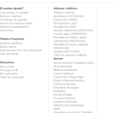
Et podem ajudar?
Adreces i telèfons
Com arribar a Castellar
Telèfons d'interès
Adreces i telèfons
Ajuntament (937144040)
Farmàcies de guàrdia
Policia (937144830)
Horaris de transport públic
Emergències (112)
Reserva d'equipaments
Ambulàncies (061)
Cita prèvia
Avaries enllumenat (686216138)
Avaries aigua (900304070)
Recollida de mobles i altres
Tràmits Freqüents
voluminosos (900150140)
Instància genèrica
Recollida de restes vegetals
Bústia oberta
(900150140)
Subvencions per a la contractació
Tanatori (937471203)
Tots els tràmits
Totes les adreces i telèfons
Serveis
Situacions
Servei d'Atenció Ciutadana (SAC)
Arxiu Municipal
Busco feina
Biblioteca Municipal
He tingut un fill
Casal Catalunya
Em vull formar
Casal d'Avis Plaça Major
Totes les situacions
Centre d'Atenció Primària
Centre de Serveis
Deixalleria Municipal
El Mirador
Escola d'Adults
Escola de Música
Ludoteca Municipal
Oficina Local d'Habitatge
OMIC
Organisme de Gestió Tributària