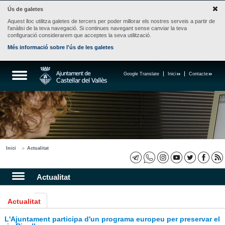
Ús de galetes
Aquest lloc utilitza galetes de tercers per poder millorar els nostres serveis a partir de
l'anàlisi de la teva navegació. Si continues navegant sense canviar la teva
configuració considerarem que acceptes la seva utilització.
Més informació sobre l'ús de les galetes
Google Translate
Inici
Contacte
Inici
Actualitat
Actualitat
Actualitat
L'Ajuntament participa d'un programa europeu per preservar el