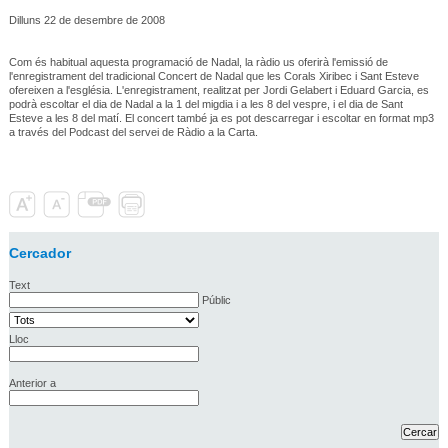
Dilluns 22 de desembre de 2008
Com és habitual aquesta programació de Nadal, la ràdio us oferirà l'emissió de
l'enregistrament del tradicional Concert de Nadal que les Corals Xiribec i Sant Esteve
ofereixen a l'església. L'enregistrament, realitzat per Jordi Gelabert i Eduard Garcia, es
podrà escoltar el dia de Nadal a la 1 del migdia i a les 8 del vespre, i el dia de Sant
Esteve a les 8 del matí. El concert també ja es pot descarregar i escoltar en format mp3
a través del Podcast del servei de Ràdio a la Carta.
Cercador
Text
Públic
Lloc
Anterior a