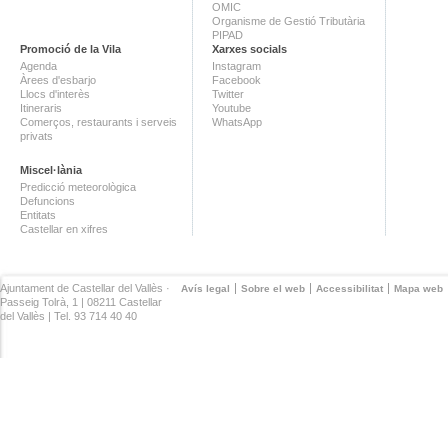
OMIC
Organisme de Gestió Tributària
PIPAD
Promoció de la Vila
Xarxes socials
Agenda
Instagram
Àrees d'esbarjo
Facebook
Llocs d'interès
Twitter
Itineraris
Youtube
Comerços, restaurants i serveis
WhatsApp
privats
Miscel·lània
Predicció meteorològica
Defuncions
Entitats
Castellar en xifres
Ajuntament de Castellar del Vallès ·
Avís legal
Sobre el web
Accessibilitat
Mapa web
Passeig Tolrà, 1 | 08211 Castellar
del Vallès | Tel. 93 714 40 40