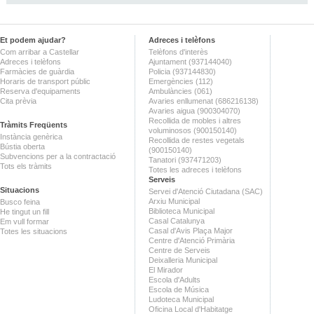
Et podem ajudar?
Adreces i telèfons
Com arribar a Castellar
Telèfons d'interès
Adreces i telèfons
Ajuntament (937144040)
Farmàcies de guàrdia
Policia (937144830)
Horaris de transport públic
Emergències (112)
Reserva d'equipaments
Ambulàncies (061)
Cita prèvia
Avaries enllumenat (686216138)
Avaries aigua (900304070)
Recollida de mobles i altres
Tràmits Freqüents
voluminosos (900150140)
Instància genèrica
Recollida de restes vegetals
Bústia oberta
(900150140)
Subvencions per a la contractació
Tanatori (937471203)
Tots els tràmits
Totes les adreces i telèfons
Serveis
Situacions
Servei d'Atenció Ciutadana (SAC)
Arxiu Municipal
Busco feina
Biblioteca Municipal
He tingut un fill
Casal Catalunya
Em vull formar
Casal d'Avis Plaça Major
Totes les situacions
Centre d'Atenció Primària
Centre de Serveis
Deixalleria Municipal
El Mirador
Escola d'Adults
Escola de Música
Ludoteca Municipal
Oficina Local d'Habitatge