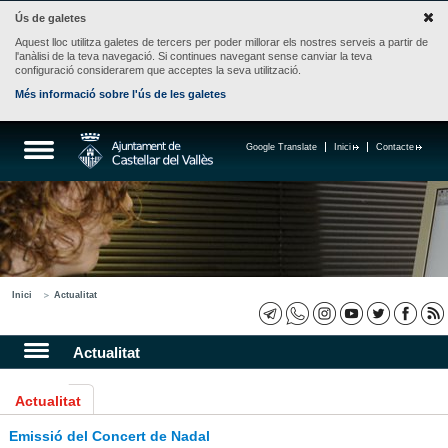
Ús de galetes
Aquest lloc utilitza galetes de tercers per poder millorar els nostres serveis a partir de
l'anàlisi de la teva navegació. Si continues navegant sense canviar la teva
configuració considerarem que acceptes la seva utilització.
Més informació sobre l'ús de les galetes
Google Translate
Inici
Contacte
Inici
Actualitat
Actualitat
Actualitat
Emissió del Concert de Nadal