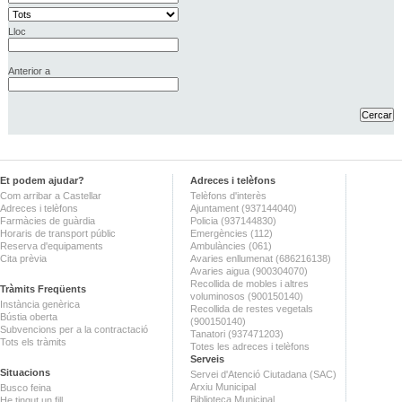
Lloc
Anterior a
Et podem ajudar?
Adreces i telèfons
Com arribar a Castellar
Telèfons d'interès
Adreces i telèfons
Ajuntament (937144040)
Farmàcies de guàrdia
Policia (937144830)
Horaris de transport públic
Emergències (112)
Reserva d'equipaments
Ambulàncies (061)
Cita prèvia
Avaries enllumenat (686216138)
Avaries aigua (900304070)
Recollida de mobles i altres
Tràmits Freqüents
voluminosos (900150140)
Instància genèrica
Recollida de restes vegetals
Bústia oberta
(900150140)
Subvencions per a la contractació
Tanatori (937471203)
Tots els tràmits
Totes les adreces i telèfons
Serveis
Situacions
Servei d'Atenció Ciutadana (SAC)
Arxiu Municipal
Busco feina
Biblioteca Municipal
He tingut un fill