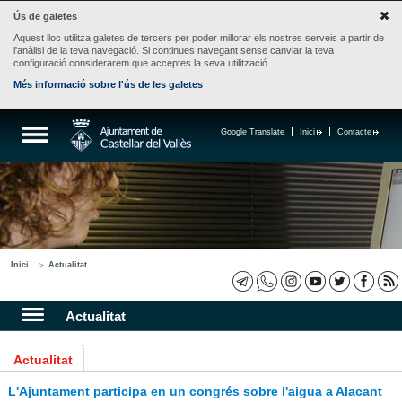
Ús de galetes
Aquest lloc utilitza galetes de tercers per poder millorar els nostres serveis a partir de
l'anàlisi de la teva navegació. Si continues navegant sense canviar la teva
configuració considerarem que acceptes la seva utilització.
Més informació sobre l'ús de les galetes
Google Translate
Inici
Contacte
Inici
Actualitat
Actualitat
Actualitat
L'Ajuntament participa en un congrés sobre l'aigua a Alacant