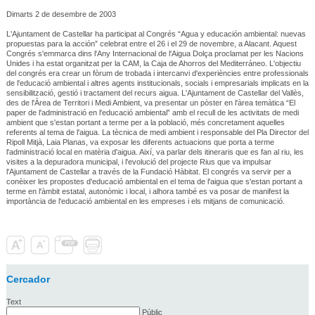
Dimarts 2 de desembre de 2003
L'Ajuntament de Castellar ha participat al Congrés “Agua y educación ambiental: nuevas
propuestas para la acción” celebrat entre el 26 i el 29 de novembre, a Alacant. Aquest
Congrés s'emmarca dins l'Any Internacional de l'Aigua Dolça proclamat per les Nacions
Unides i ha estat organitzat per la CAM, la Caja de Ahorros del Mediterráneo. L'objectiu
del congrés era crear un fòrum de trobada i intercanvi d'experiències entre professionals
de l'educació ambiental i altres agents institucionals, socials i empresarials implicats en la
sensibilització, gestió i tractament del recurs aigua. L'Ajuntament de Castellar del Vallès,
des de l'Àrea de Territori i Medi Ambient, va presentar un pòster en l'àrea temàtica “El
paper de l'administració en l'educació ambiental” amb el recull de les activitats de medi
ambient que s'estan portant a terme per a la població, més concretament aquelles
referents al tema de l'aigua. La tècnica de medi ambient i responsable del Pla Director del
Ripoll Mitjà, Laia Planas, va exposar les diferents actuacions que porta a terme
l'administració local en matèria d'aigua. Així, va parlar dels itineraris que es fan al riu, les
visites a la depuradora municipal, i l'evolució del projecte Rius que va impulsar
l'Ajuntament de Castellar a través de la Fundació Hàbitat. El congrés va servir per a
conèixer les propostes d'educació ambiental en el tema de l'aigua que s'estan portant a
terme en l'àmbit estatal, autonòmic i local, i alhora també es va posar de manifest la
importància de l'educació ambiental en les empreses i els mitjans de comunicació.
Cercador
Text
Públic