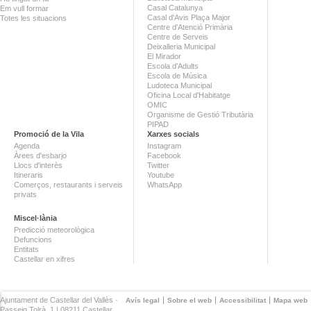
Casal Catalunya
Em vull formar
Casal d'Avis Plaça Major
Totes les situacions
Centre d'Atenció Primària
Centre de Serveis
Deixalleria Municipal
El Mirador
Escola d'Adults
Escola de Música
Ludoteca Municipal
Oficina Local d'Habitatge
OMIC
Organisme de Gestió Tributària
PIPAD
Promoció de la Vila
Xarxes socials
Agenda
Instagram
Àrees d'esbarjo
Facebook
Llocs d'interès
Twitter
Itineraris
Youtube
Comerços, restaurants i serveis
WhatsApp
privats
Miscel·lània
Predicció meteorològica
Defuncions
Entitats
Castellar en xifres
Ajuntament de Castellar del Vallès ·
Avís legal
Sobre el web
Accessibilitat
Mapa web
Passeig Tolrà, 1 | 08211 Castellar