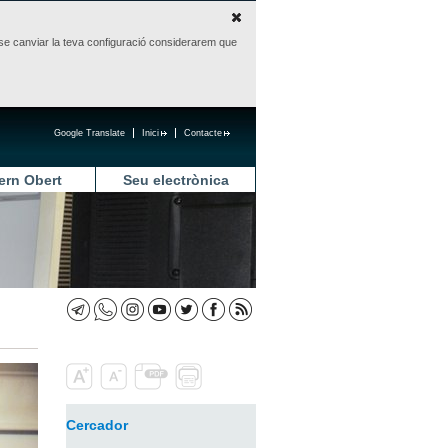
sense canviar la teva configuració considerarem que
Google Translate
Inici
Contacte
ern Obert
Seu electrònica
Cercador