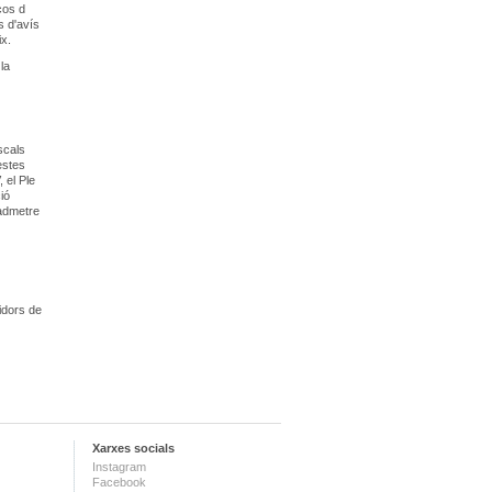
cos d
s d'avís
ix.
la
scals
estes
 el Ple
ió
 admetre
idors de
Xarxes socials
Instagram
Facebook