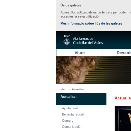
Ús de galetes
Aquest lloc utilitza galetes de tercers per poder m
acceptes la seva utilització.
Més informació sobre l'ús de les galetes
Viure
Descob
Inici
Actualitat
Actualitat
Actualit
Ajuntament
Benestar social
Comerç
Comunicació