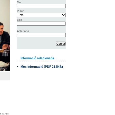
Text
Públic
Lloc
Anterior a
Informació relacionada
Més informació (PDF 214KB)
ons, un