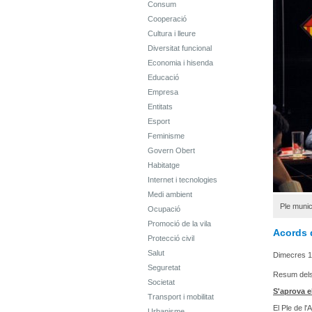
Consum
Cooperació
Cultura i lleure
Diversitat funcional
Economia i hisenda
Educació
Empresa
Entitats
Esport
Feminisme
Govern Obert
Habitatge
Internet i tecnologies
Medi ambient
Ple munic
Ocupació
Promoció de la vila
Acords 
Protecció civil
Salut
Dimecres 1
Seguretat
Resum dels 
Societat
S'aprova e
Transport i mobilitat
El Ple de l
Urbanisme