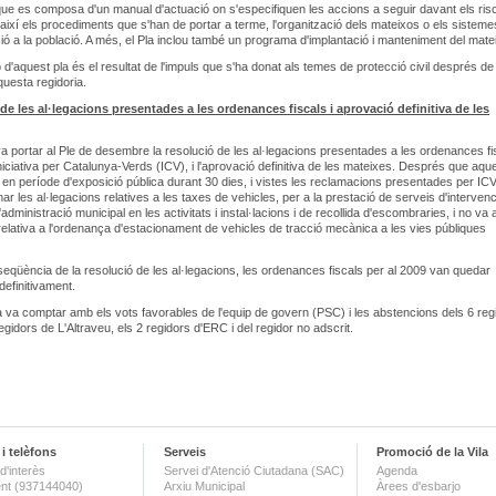
e es composa d'un manual d'actuació on s'especifiquen les accions a seguir davant els ris
 així els procediments que s'han de portar a terme, l'organització dels mateixos o els sisteme
ció a la població. A més, el Pla inclou també un programa d'implantació i manteniment del mate
 d'aquest pla és el resultat de l'impuls que s'ha donat als temes de protecció civil després de 
questa regidoria.
de les al·legacions presentades a les ordenances fiscals i aprovació definitiva de les
 portar al Ple de desembre la resolució de les al·legacions presentades a les ordenances fi
Iniciativa per Catalunya-Verds (ICV), i l'aprovació definitiva de les mateixes. Després que aqu
 en període d'exposició pública durant 30 dies, i vistes les reclamacions presentades per ICV,
ar les al·legacions relatives a les taxes de vehicles, per a la prestació de serveis d'intervenc
l'administració municipal en les activitats i instal·lacions i de recollida d'escombraries, i no va
ó relativa a l'ordenança d'estacionament de vehicles de tracció mecànica a les vies públiques
qüència de la resolució de les al·legacions, les ordenances fiscals per al 2009 van quedar
efinitivament.
 va comptar amb els vots favorables de l'equip de govern (PSC) i les abstencions dels 6 reg
egidors de L'Altraveu, els 2 regidors d'ERC i del regidor no adscrit.
i telèfons
Serveis
Promoció de la Vila
d'interès
Servei d'Atenció Ciutadana (SAC)
Agenda
nt (937144040)
Arxiu Municipal
Àrees d'esbarjo