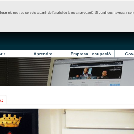
illorar els nostres serveis a partir de l'anàlisi de la teva navegació. Si continues navegant 
rir
Aprendre
Empresa i ocupació
Gov
at