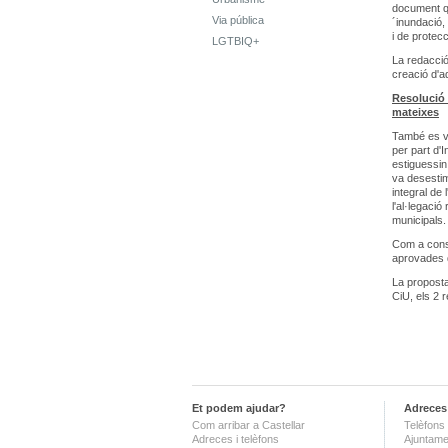
document qu
Via pública
´inundació,
i de protec
LGTBIQ+
La redacció
creació d'a
Resolució 
mateixes
També es va
per part d'
estiguessin
va desestim
integral de 
l'al·legaci
municipals.
Com a conse
aprovades d
La proposta
CiU, els 2 r
Et podem ajudar?
Adreces 
Com arribar a Castellar
Telèfons 
Adreces i telèfons
Ajuntame