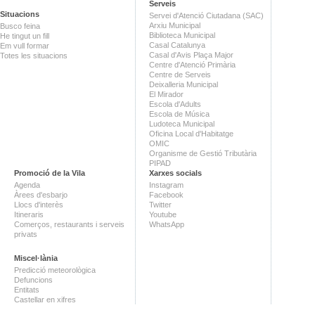
Serveis
Situacions
Servei d'Atenció Ciutadana (SAC)
Arxiu Municipal
Busco feina
Biblioteca Municipal
He tingut un fill
Casal Catalunya
Em vull formar
Casal d'Avis Plaça Major
Totes les situacions
Centre d'Atenció Primària
Centre de Serveis
Deixalleria Municipal
El Mirador
Escola d'Adults
Escola de Música
Ludoteca Municipal
Oficina Local d'Habitatge
OMIC
Organisme de Gestió Tributària
PIPAD
Promoció de la Vila
Xarxes socials
Agenda
Instagram
Àrees d'esbarjo
Facebook
Llocs d'interès
Twitter
Itineraris
Youtube
Comerços, restaurants i serveis
WhatsApp
privats
Miscel·lània
Predicció meteorològica
Defuncions
Entitats
Castellar en xifres