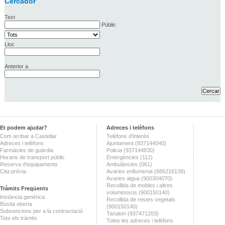
Cercador
Text
Públic
Lloc
Anterior a
Et podem ajudar?
Adreces i telèfons
Com arribar a Castellar
Telèfons d'interès
Adreces i telèfons
Ajuntament (937144040)
Farmàcies de guàrdia
Policia (937144830)
Horaris de transport públic
Emergències (112)
Reserva d'equipaments
Ambulàncies (061)
Cita prèvia
Avaries enllumenat (686216138)
Avaries aigua (900304070)
Recollida de mobles i altres
Tràmits Freqüents
voluminosos (900150140)
Instància genèrica
Recollida de restes vegetals
Bústia oberta
(900150140)
Subvencions per a la contractació
Tanatori (937471203)
Tots els tràmits
Totes les adreces i telèfons