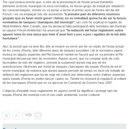
Tot i que estava previst que, a més de la presentació de l'estat actual d'ambdós
elements al terme municipal i la seva normativa, es fessin grups de treball per debatre'n
les característiques, només es va portar a terme el primer punt de l'ordre del dia del
Fòrum, i es va emplaçar tots els assistents
"a prendre part de diferents reunions
grupals que es faran entre gener i febrer, on es treballarà quina ha de ser la futura
normativa de tanques i barraques del municipi"
, tal i com ha explicat el regidor de
Medi Ambient, Aleix Canalís, que ha destacat l'alta participació dels hortolans del municipi
en aquest Fòrum Ambiental i ha anunciat que
"la redacció del futur reglament sobre
aquest tema és una tasca que hem d´anar fent a poc a poc i agafats de la mà dels
hortolans"
.
Així, la sessió que va tenir lloc ahir al vespre va servir per fer un repàs de l'estat actual
de les zones d'horta, dels diferents tipus de tanques possibles i de la normativa vigent,
inclosa en alguns aspectes del Pla General i també en l'acord que es va prendre al Ple
municipal del passat mes de novembre. Aquest acord, que va comptar amb els vots
favorables de tots els regidors, preveia la suspensió durant mig any de les
autoritzacions i llicències per instal·lar tanques i barraques als espais d'horta de tot el
terme municipal, de manera que durant aquest període de temps es facin els treballs de
definició del reglament que ha de regir els criteris per determinar, entre d'altres aspectes
quins espais d'horta es poden tancar i quins no. També es revisarà la regulació al voltant
de les barraques d'horta que es va aprovar en Comissió de Govern l'any 1997.
L'objectiu d'establir nous reglaments en aquest sentit és dignificar i protegir tant els
espais d'horta del municipi com el seu valor ambiental, social i cultural.