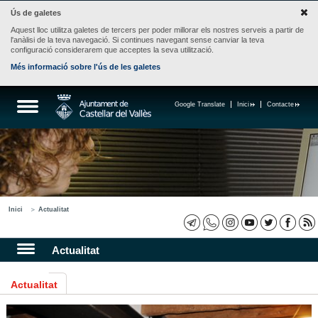
Ús de galetes
Aquest lloc utilitza galetes de tercers per poder millorar els nostres serveis a partir de
l'anàlisi de la teva navegació. Si continues navegant sense canviar la teva
configuració considerarem que acceptes la seva utilització.
Més informació sobre l'ús de les galetes
Google Translate
Inici
Contacte
Inici
Actualitat
Actualitat
Actualitat