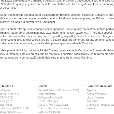
s de Nadal que cada any s'organitza coincidint amb el concurs que convoca la Cambra de C
e Sabadell. Enguany, el primer premi, dotat amb 600 euros, ha recaigut en el forn de pa Viñas,
at de la Riba.
os del segon premi aniran a parar a l'establiment Brodats Mariona, del carrer Catalunya, que 
ebre el primer premi en aquest mateix concurs. Finalment, el tercer premi, de 300 euros, ha 
intoreria, situada a la carretera de Sentmenat.
 que és obert a tot tipus de comerços amb aparador i que enguany ha comptat amb la partici
liments, requereix el guarniment dels aparadors amb motius nadalencs. A l'hora de concedir 
urat té en compte diferents criteris, com l'originalitat, la qualitat, l'impacte comercial o l'elegànc
 l'Ajuntament de Castellar atorga des de fa quatre anys als comerços locals, compten amb l
 alta de tota la demarcació, a banda dels premis que concedeix la Cambra.
nt dels premis tindrà lloc durant la Nit del Comerç, que celebra la Cambra de Comerç de Saba
arç. Juntament amb els premis que ha atorgat el consistori castellarenc, es lliuraran els co
 ajuntaments de la demarcació a més dels cinc premis de la pròpia Cambra.
i telèfons
Serveis
Promoció de la Vila
d'interès
Servei d'Atenció Ciutadana (SAC)
Agenda
nt (937144040)
Arxiu Municipal
Àrees d'esbarjo
(937144830)
Biblioteca Municipal
Llocs d'interès
ies (112)
Casal Catalunya
Itineraris
ies (061)
Casal d'Avis Plaça Major
Comerços, restaurants
enllumenat (686216138)
Centre d'Atenció Primària
privats
aigua (900304070)
Centre de Serveis