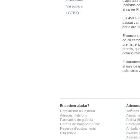
d'aparador
Indústria d
Via pública
al carrer Pr
LGTBIQ+
Els 450 eur
passat va r
per a Arc T
El concurs,
de 20 estab
premis, el j
premis, que
dotació més
El lliurame
al mes de m
pels altres
Et podem ajudar?
Adreces 
Com arribar a Castellar
Telèfons 
Adreces i telèfons
Ajuntame
Farmàcies de guàrdia
Policia 
Horaris de transport públic
Emergènc
Reserva d'equipaments
Ambulànc
Cita prèvia
Avaries 
Avaries 