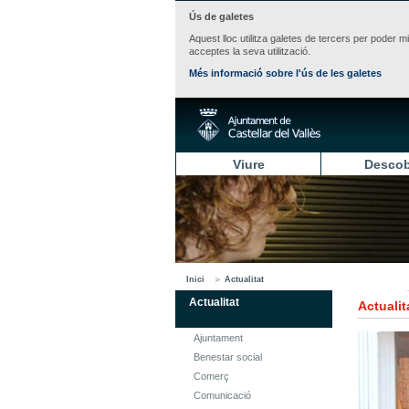
Ús de galetes
Aquest lloc utilitza galetes de tercers per poder m
acceptes la seva utilització.
Més informació sobre l'ús de les galetes
Viure
Descob
Inici
Actualitat
Actualitat
Actualit
Ajuntament
Benestar social
Comerç
Comunicació