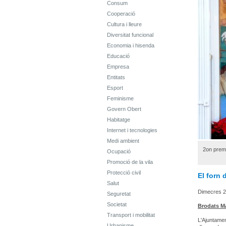
Consum
Cooperació
Cultura i lleure
Diversitat funcional
Economia i hisenda
Educació
Empresa
Entitats
Esport
Feminisme
Govern Obert
Habitatge
Internet i tecnologies
Medi ambient
2on prem
Ocupació
Promoció de la vila
Protecció civil
El forn 
Salut
Dimecres 2
Seguretat
Societat
Brodats Ma
Transport i mobilitat
L'Ajuntamen
Urbanisme