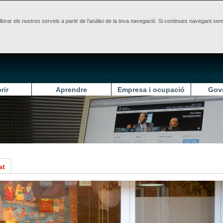
illorar els nostres serveis a partir de l'anàlisi de la teva navegació. Si continues navegant 
rir
Aprendre
Empresa i ocupació
Gov
at