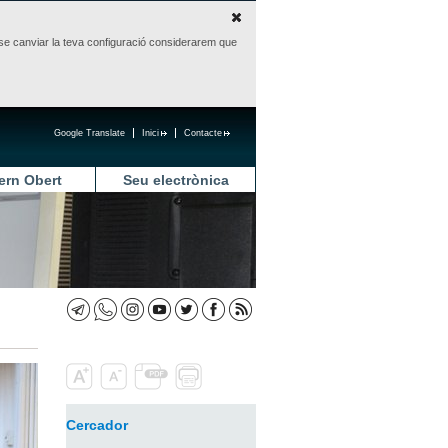
sense canviar la teva configuració considerarem que
Google Translate
Inici
Contacte
ern Obert
Seu electrònica
Cercador