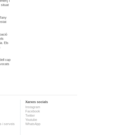
omerç i
 situat
l'any
estat
pació
els
ia. Els
a
dell cap
nvocats
Xarxes socials
Instagram
Facebook
Twitter
Youtube
 i serveis
WhatsApp