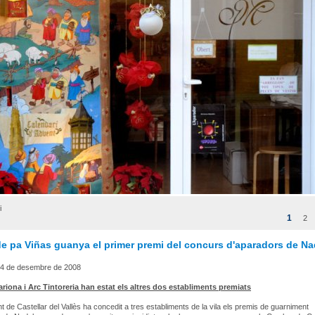
i
1
2
de pa Viñas guanya el primer premi del concurs d'aparadors de Na
4 de desembre de 2008
riona i Arc Tintoreria han estat els altres dos establiments premiats
t de Castellar del Vallès ha concedit a tres establiments de la vila els premis de guarniment