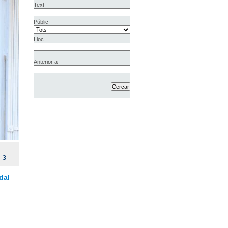
Text
Públic
Lloc
Anterior a
3
dal