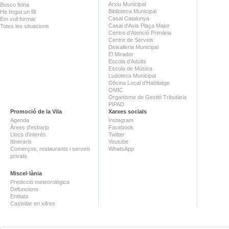
Arxiu Municipal
Busco feina
Biblioteca Municipal
He tingut un fill
Casal Catalunya
Em vull formar
Casal d'Avis Plaça Major
Totes les situacions
Centre d'Atenció Primària
Centre de Serveis
Deixalleria Municipal
El Mirador
Escola d'Adults
Escola de Música
Ludoteca Municipal
Oficina Local d'Habitatge
OMIC
Organisme de Gestió Tributària
PIPAD
Promoció de la Vila
Xarxes socials
Agenda
Instagram
Àrees d'esbarjo
Facebook
Llocs d'interès
Twitter
Itineraris
Youtube
Comerços, restaurants i serveis
WhatsApp
privats
Miscel·lània
Predicció meteorològica
Defuncions
Entitats
Castellar en xifres