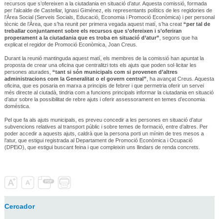
recursos que s’ofereixen a la ciutadania en situació d’atur. Aquesta comissió, formada
per l’alcalde de Castellar, Ignasi Giménez, els representants polítics de les regidories de
l’Àrea Social (Serveis Socials, Educació, Economia i Promoció Econòmica) i per personal
tècnic de l’Àrea, que s’ha reunit per primera vegada aquest matí, s’ha creat
“per tal de
treballar conjuntament sobre els recursos que s’ofereixen i s’oferiran
properament a la ciutadania que es troba en situació d’atur”
, segons que ha
explicat el regidor de Promoció Econòmica, Joan Creus.
Durant la reunió mantinguda aquest matí, els membres de la comissió han apuntat la
proposta de crear una oficina que centralitzi tots els ajuts que poden sol·licitar les
persones aturades,
“tant si són municipals com si provenen d’altres
administracions com la Generalitat o el govern central”
, ha avançat Creus. Aquesta
oficina, que es posaria en marxa a principis de febrer i que permetria oferir un servei
més directe al ciutadà, tindria com a funcions principals informar la ciutadania en situació
d’atur sobre la possibilitat de rebre ajuts i oferir assessorament en temes d’economia
domèstica.
Pel que fa als ajuts municipals, es preveu concedir a les persones en situació d’atur
subvencions relatives al transport públic i sobre temes de formació, entre d’altres. Per
poder accedir a aquests ajuts, caldrà que la persona porti un mínim de tres mesos a
l’atur, que estigui registrada al Departament de Promoció Econòmica i Ocupació
(DPEiO), que estigui buscant feina i que compleixin uns llindars de renda concrets.
Cercador