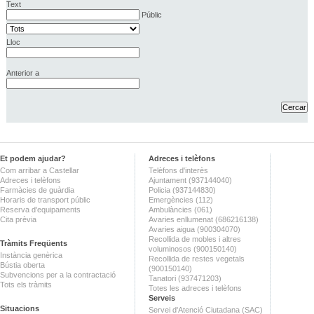
Text
Públic
Lloc
Anterior a
Et podem ajudar?
Adreces i telèfons
Com arribar a Castellar
Telèfons d'interès
Adreces i telèfons
Ajuntament (937144040)
Farmàcies de guàrdia
Policia (937144830)
Horaris de transport públic
Emergències (112)
Reserva d'equipaments
Ambulàncies (061)
Cita prèvia
Avaries enllumenat (686216138)
Avaries aigua (900304070)
Recollida de mobles i altres
Tràmits Freqüents
voluminosos (900150140)
Instància genèrica
Recollida de restes vegetals
Bústia oberta
(900150140)
Subvencions per a la contractació
Tanatori (937471203)
Tots els tràmits
Totes les adreces i telèfons
Serveis
Situacions
Servei d'Atenció Ciutadana (SAC)