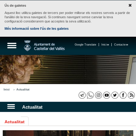
Ús de galetes
Aquest lloc utilitza galetes de tercers per poder millorar els nostres serveis a partir de
l'anàlisi de la teva navegació. Si continues navegant sense canviar la teva
configuració considerarem que acceptes la seva utilització.
Més informació sobre l'ús de les galetes
Google Translate
Inici
Contacte
Inici
Actualitat
Actualitat
Actualitat