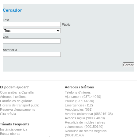
Cercador
Text
Públic
Lloc
Anterior a
Et podem ajudar?
Adreces i telèfons
Com arribar a Castellar
Telèfons d'interès
Adreces i telèfons
Ajuntament (937144040)
Farmàcies de guàrdia
Policia (937144830)
Horaris de transport públic
Emergències (112)
Reserva d'equipaments
Ambulàncies (061)
Cita prèvia
Avaries enllumenat (686216138)
Avaries aigua (900304070)
Recollida de mobles i altres
Tràmits Freqüents
voluminosos (900150140)
Instància genèrica
Recollida de restes vegetals
Bústia oberta
(900150140)