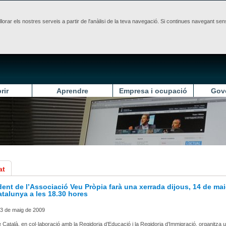
illorar els nostres serveis a partir de l'anàlisi de la teva navegació. Si continues navegant 
rir
Aprendre
Empresa i ocupació
Gov
at
dent de l’Associació Veu Pròpia farà una xerrada dijous, 14 de mai
talunya a les 18.30 hores
3 de maig de 2009
e Català, en col·laboració amb la Regidoria d’Educació i la Regidoria d’Immigració, organitza 