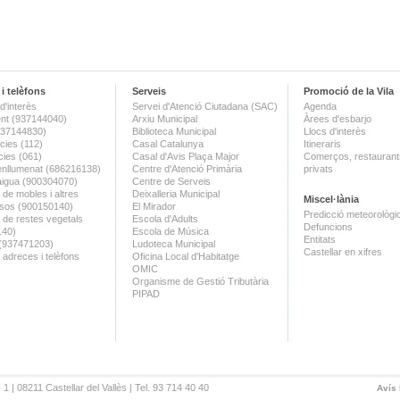
i telèfons
Serveis
Promoció de la Vila
d'interès
Servei d'Atenció Ciutadana (SAC)
Agenda
nt (937144040)
Arxiu Municipal
Àrees d'esbarjo
(937144830)
Biblioteca Municipal
Llocs d'interès
ies (112)
Casal Catalunya
Itineraris
ies (061)
Casal d'Avis Plaça Major
Comerços, restaurants
enllumenat (686216138)
Centre d'Atenció Primària
privats
aigua (900304070)
Centre de Serveis
 de mobles i altres
Deixalleria Municipal
Miscel·lània
sos (900150140)
El Mirador
Predicció meteorològi
a de restes vegetals
Escola d'Adults
Defuncions
140)
Escola de Música
Entitats
 (937471203)
Ludoteca Municipal
Castellar en xifres
 adreces i telèfons
Oficina Local d'Habitatge
OMIC
Organisme de Gestió Tributària
PIPAD
 1 | 08211 Castellar del Vallès | Tel. 93 714 40 40
Avís 