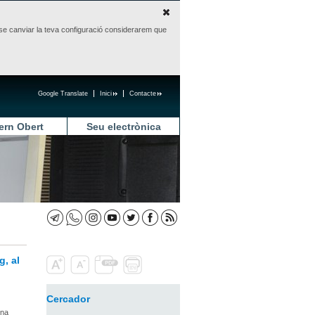
sense canviar la teva configuració considerarem que
Google Translate
Inici
Contacte
ern Obert
Seu electrònica
g, al
Cercador
una