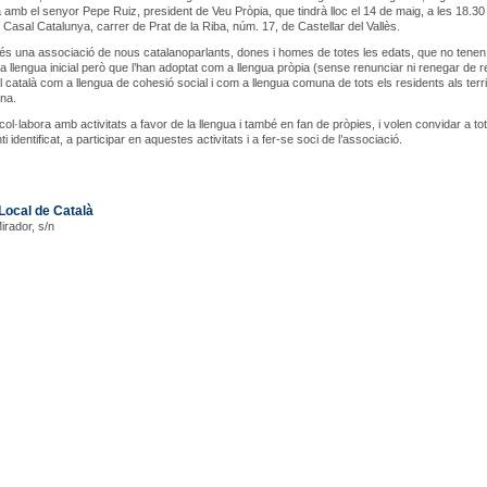
 amb el senyor Pepe Ruiz, president de Veu Pròpia, que tindrà lloc el 14 de maig, a les 18.30 
el Casal Catalunya, carrer de Prat de la Riba, núm. 17, de Castellar del Vallès.
és una associació de nous catalanoparlants, dones i homes de totes les edats, que no tenen
a llengua inicial però que l’han adoptat com a llengua pròpia (sense renunciar ni renegar de r
 català com a llengua de cohesió social i com a llengua comuna de tots els residents als terri
ana.
col·labora amb activitats a favor de la llengua i també en fan de pròpies, i volen convidar a t
ti identificat, a participar en aquestes activitats i a fer-se soci de l’associació.
Local de Català
Mirador, s/n