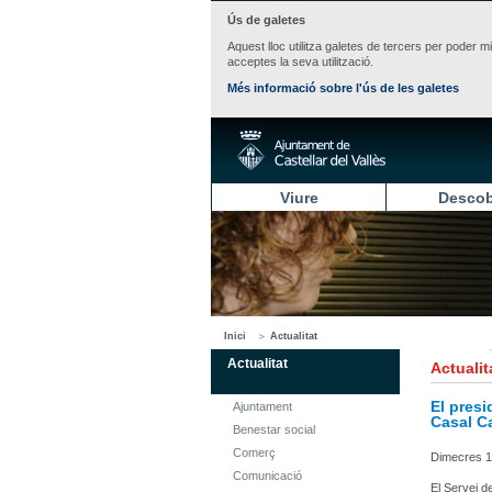
Ús de galetes
Aquest lloc utilitza galetes de tercers per poder m
acceptes la seva utilització.
Més informació sobre l'ús de les galetes
Viure
Descob
Inici
Actualitat
Actualitat
Actualit
El presi
Ajuntament
Casal Ca
Benestar social
Comerç
Dimecres 1
Comunicació
El Servei d