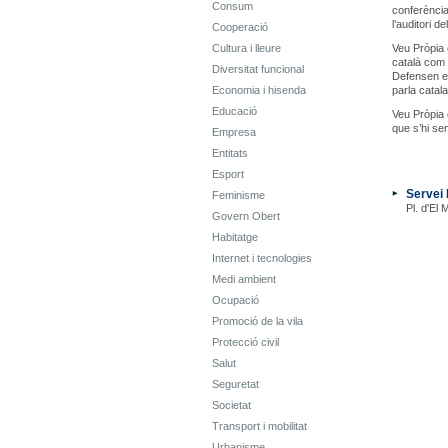
Consum
conferència
l’auditori d
Cooperació
Cultura i lleure
Veu Pròpia 
català com 
Diversitat funcional
Defensen el
Economia i hisenda
parla catal
Educació
Veu Pròpia 
que s’hi sen
Empresa
Entitats
Esport
Servei 
Feminisme
Pl. d'El 
Govern Obert
Habitatge
Internet i tecnologies
Medi ambient
Ocupació
Promoció de la vila
Protecció civil
Salut
Seguretat
Societat
Transport i mobilitat
Urbanisme