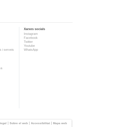
Xarxes socials
Instagram
Facebook
Twitter
Youtube
 i serveis
WhatsApp
ca
legal
Sobre el web
Accessibilitat
Mapa web