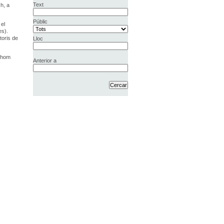
Text
h, a
Públic
 el
es).
toris de
Lloc
othom
Anterior a