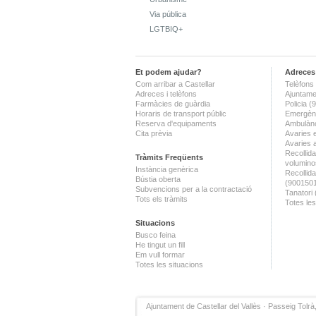
Via pública
LGTBIQ+
Et podem ajudar?
Adreces 
Com arribar a Castellar
Telèfons 
Adreces i telèfons
Ajuntame
Farmàcies de guàrdia
Policia 
Horaris de transport públic
Emergènc
Reserva d'equipaments
Ambulànc
Cita prèvia
Avaries 
Avaries 
Recollida
Tràmits Freqüents
volumino
Instància genèrica
Recollid
Bústia oberta
(900150
Subvencions per a la contractació
Tanatori
Tots els tràmits
Totes les
Situacions
Busco feina
He tingut un fill
Em vull formar
Totes les situacions
Ajuntament de Castellar del Vallès · Passeig Tolrà,