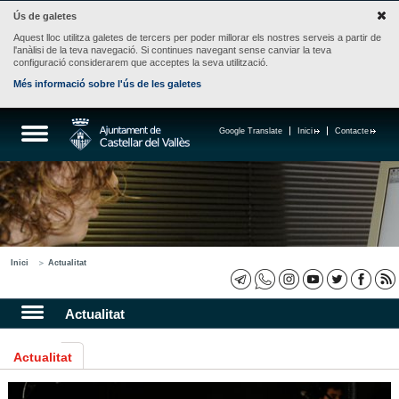
Ús de galetes
Aquest lloc utilitza galetes de tercers per poder millorar els nostres serveis a partir de
l'anàlisi de la teva navegació. Si continues navegant sense canviar la teva
configuració considerarem que acceptes la seva utilització.
Més informació sobre l'ús de les galetes
Google Translate
Inici
Contacte
Inici
Actualitat
Actualitat
Actualitat