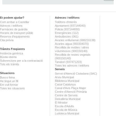
Et podem ajudar?
Adreces i telèfons
Com arribar a Castellar
Telèfons d'interès
Adreces i telèfons
Ajuntament (937144040)
Farmàcies de guàrdia
Policia (937144830)
Horaris de transport públic
Emergències (112)
Reserva d'equipaments
Ambulàncies (061)
Cita prèvia
Avaries enllumenat (686216138)
Avaries aigua (900304070)
Recollida de mobles i altres
Tràmits Freqüents
voluminosos (900150140)
Instància genèrica
Recollida de restes vegetals
Bústia oberta
(900150140)
Subvencions per a la contractació
Tanatori (937471203)
Tots els tràmits
Totes les adreces i telèfons
Serveis
Situacions
Servei d'Atenció Ciutadana (SAC)
Arxiu Municipal
Busco feina
Biblioteca Municipal
He tingut un fill
Casal Catalunya
Em vull formar
Casal d'Avis Plaça Major
Totes les situacions
Centre d'Atenció Primària
Centre de Serveis
Deixalleria Municipal
El Mirador
Escola d'Adults
Escola de Música
Ludoteca Municipal