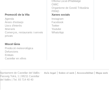
Oficina Local d'Habitatge
OMIC
Organisme de Gestió Tributària
PIPAD
Promoció de la Vila
Xarxes socials
Agenda
Instagram
Àrees d'esbarjo
Facebook
Llocs d'interès
Twitter
Itineraris
Youtube
Comerços, restaurants i serveis
WhatsApp
privats
Miscel·lània
Predicció meteorològica
Defuncions
Entitats
Castellar en xifres
Ajuntament de Castellar del Vallès ·
Avís legal
Sobre el web
Accessibilitat
Mapa web
Passeig Tolrà, 1 | 08211 Castellar
del Vallès | Tel. 93 714 40 40