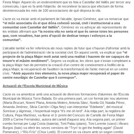
Festa Major. Aquest és un esdeveniment que es feia a Castellar del Vallès per tercer any
consecutiu, i que es fa amb l’objectiu de reconèixer la tasca que efectuen de forma
desinteressada les més de 100 associacions de què disposa la vila.
L’acte es va iniciar amb el parlament de l’alcalde, Ignasi Giménez, que va remarcar que
“el món associatiu és el que dóna cohesió social, civil i institucional a una
comunitat com Castellar del Valllès”.
Giménez es va adreçar als representants de
les entitats afirmant que
“la nostra vila no seria el que és sense totes les persones
que, com vosaltres, han pres d’opció de dedicar temps i esforços a la
comunitat”.
L’alcalde també va fer referència als nous reptes de futur que s’hauran d’afrontar amb la
participació de l’administració i de la societat civil. En aquest sentit, va explicar que
“el
projecte de la plaça Major molt aviat serà una realitat i haurem de ser capaços de
treure’n el màxim rendiment”.
Segons va explicar, les obres que s’estan completant a
la plaça Major han de permetre la creació d’un centre de coneixement a l’edifici de la
plaça Major, la recuperació de l’auditori i la transformació de l’antic mercat en un centre
cívic.
“Amb aquests tres elements, la nova plaça major recuperarà el paper de
centre neuràlgic de Castellar que li correspon”.
Actuació de l’Escola Municipal de Música
L’acte es va amenitzar amb una actuació de diverses formacions d’alumnes de l’Escola
Municipal de Música Torre Balada. En una primera part, un cor format per nou alumnes
(Marta Brucart, Noemí Plana, Antonia Molero, Antonia Sáez, Noelia Gil, Natalia Pérez,
Amanda Jiménez, Silvia Carrión i Olga Ney) van interpretar “Edelweis”, del musical
Sonrisas y lágrimas,
i l’esperitual negra “It’s me oh lord”. A la mitja part, la regidora de
Cultura, Pepa Martínez, va lliurar el 1r premi del Concurs de Cartells de Festa Major
2009 a Carme Fernández, autora del cartell d’aquest any. A la segona part, un primer
combo format per Luigi Costa (bateria), Toni Palau (piano), Toni Lorente (saxo) i Álvaro
Burgos (baix) va oferir les seves versions de “Tryn’ to get the feeling again” (David
Pomeranz), i “Río Frío” (Chux Loeb). El concert es va cloure amb un segon combo