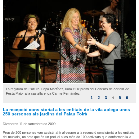
La regidora de Cultura, Pepa Martínez, lliura el 1r premi del Concurs de cartells de
Festa Major a la castellarenca Carme Fernández
1
2
3
5
6
4
La recepció consistorial a les entitats de la vila aplega unes
250 persones als jardins del Palau Tolrà
Divendres 11 de setembre de 2009
Prop de 200 persones van assistir ahir al vespre a la recepció consistorial a les entitats
del municipi, un acte que és un preludi a les més de 100 activitats que conformen la la