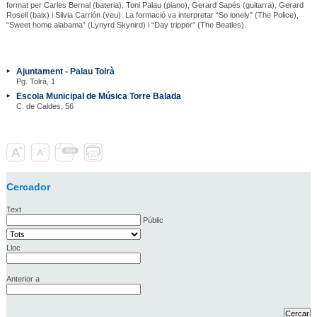
format per Carles Bernal (bateria), Toni Palau (piano), Gerard Sapés (guitarra), Gerard
Rosell (baix) i Silvia Carrión (veu). La formació va interpretar “So lonely” (The Police),
“Sweet home alabama” (Lynyrd Skynird) i “Day tripper” (The Beatles).
Ajuntament - Palau Tolrà
Pg. Tolrà, 1
Escola Municipal de Música Torre Balada
C. de Caldes, 56
Cercador
Text
Públic
Lloc
Anterior a