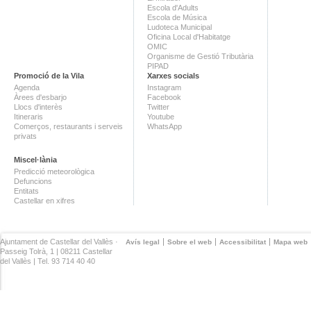
Escola d'Adults
Escola de Música
Ludoteca Municipal
Oficina Local d'Habitatge
OMIC
Organisme de Gestió Tributària
PIPAD
Promoció de la Vila
Xarxes socials
Agenda
Instagram
Àrees d'esbarjo
Facebook
Llocs d'interès
Twitter
Itineraris
Youtube
Comerços, restaurants i serveis
WhatsApp
privats
Miscel·lània
Predicció meteorològica
Defuncions
Entitats
Castellar en xifres
Ajuntament de Castellar del Vallès ·
Avís legal
Sobre el web
Accessibilitat
Mapa web
Passeig Tolrà, 1 | 08211 Castellar
del Vallès | Tel. 93 714 40 40