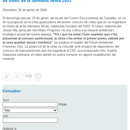
de vídeo de la Setmana Verda 2003
Divendres 30 de gener de 2004
El diumenge passat, 25 de gener, als locals del Centre Excursionista de Castellar, es va
fer la projecció de la cinta guanyadora del primer concurs de vídeo que es va organitzar
en motiu de la 8a Setmana Verda, celebrada l'octubre del 2003. El vídeo, elaborat per
Josep Vila, porta per títol Make Progress i fa una crítica a la situació ambiental i
ecològica actual del nostre planeta.
"Tot i que ha estat l'únic aspirant que s'ha
presentat al concurs audiovisual, la cinta s'ha endut el primer premi, valorat per
la seva qualitat visual i temàtica"
, ha explicat el regidor del Fòrum Ambiental,
Francesc Déu. La projecció de la cinta va coincidir amb el passi de diapositives del
concurs de transparències que ha organitzat el CEC una temporada més. A partir
d'aquesta setmana, el vídeo també es podrà comprar en alguns establiments del
municipi.
Cercador
Text
Públic
Lloc
Anterior a