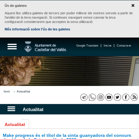
Ús de galetes
Aquest lloc utilitza galetes de tercers per poder millorar els nostres serveis a partir de
l'anàlisi de la teva navegació. Si continues navegant sense canviar la teva
configuració considerarem que acceptes la seva utilització.
Més informació sobre l'ús de les galetes
Google Translate
Inici
Contacte
Inici
Actualitat
Actualitat
Actualitat
Make progress és el títol de la cinta guanyadora del concurs