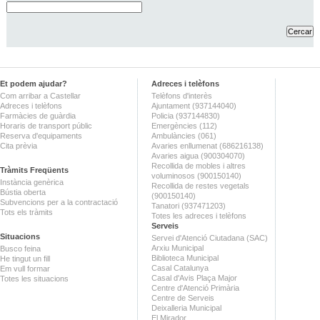
Et podem ajudar?
Adreces i telèfons
Com arribar a Castellar
Telèfons d'interès
Adreces i telèfons
Ajuntament (937144040)
Farmàcies de guàrdia
Policia (937144830)
Horaris de transport públic
Emergències (112)
Reserva d'equipaments
Ambulàncies (061)
Cita prèvia
Avaries enllumenat (686216138)
Avaries aigua (900304070)
Recollida de mobles i altres
Tràmits Freqüents
voluminosos (900150140)
Instància genèrica
Recollida de restes vegetals
Bústia oberta
(900150140)
Subvencions per a la contractació
Tanatori (937471203)
Tots els tràmits
Totes les adreces i telèfons
Serveis
Situacions
Servei d'Atenció Ciutadana (SAC)
Arxiu Municipal
Busco feina
Biblioteca Municipal
He tingut un fill
Casal Catalunya
Em vull formar
Casal d'Avis Plaça Major
Totes les situacions
Centre d'Atenció Primària
Centre de Serveis
Deixalleria Municipal
El Mirador