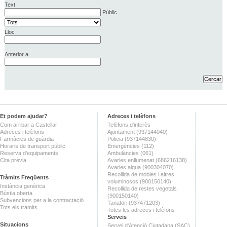
Text
Públic
Lloc
Anterior a
Et podem ajudar?
Adreces i telèfons
Com arribar a Castellar
Telèfons d'interès
Adreces i telèfons
Ajuntament (937144040)
Farmàcies de guàrdia
Policia (937144830)
Horaris de transport públic
Emergències (112)
Reserva d'equipaments
Ambulàncies (061)
Cita prèvia
Avaries enllumenat (686216138)
Avaries aigua (900304070)
Recollida de mobles i altres
Tràmits Freqüents
voluminosos (900150140)
Instància genèrica
Recollida de restes vegetals
Bústia oberta
(900150140)
Subvencions per a la contractació
Tanatori (937471203)
Tots els tràmits
Totes les adreces i telèfons
Serveis
Situacions
Servei d'Atenció Ciutadana (SAC)