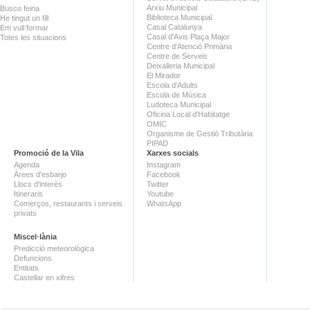
Arxiu Municipal
Busco feina
Biblioteca Municipal
He tingut un fill
Casal Catalunya
Em vull formar
Casal d'Avis Plaça Major
Totes les situacions
Centre d'Atenció Primària
Centre de Serveis
Deixalleria Municipal
El Mirador
Escola d'Adults
Escola de Música
Ludoteca Municipal
Oficina Local d'Habitatge
OMIC
Organisme de Gestió Tributària
PIPAD
Promoció de la Vila
Xarxes socials
Agenda
Instagram
Àrees d'esbarjo
Facebook
Llocs d'interès
Twitter
Itineraris
Youtube
Comerços, restaurants i serveis
WhatsApp
privats
Miscel·lània
Predicció meteorològica
Defuncions
Entitats
Castellar en xifres