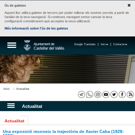
Ús de galetes
Aquest lloc utilitza galetes de tercers per poder millorar els nostres serveis a partir de
l'anàlisi de la teva navegació. Si continues navegant sense canviar la teva
configuració considerarem que acceptes la seva utilització.
Més informació sobre l'ús de les galetes
Google Translate
Inici
Contacte
Inici
Actualitat
Actualitat
Actualitat
Una exposició reconeix la trajectòria de Xavier Caba (1928-