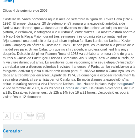
1996)
Dijous 4 de setembre de 2003
Castellar del Vallès homenatja aquest mes de setembre la figura de Xavier Caba (1928-
1996). El proper dissabte, 20 de setembre, s'inaugura una exposició antològica de
l'artista castellarenc, que va destacar en diverses manifestacions artístiques com la
pintura, la ceràmica, la fotografia o la il·lustració, entre d'altres. La mostra estarà oberta a
la Nau-1 de la Plaça Major, durant tres setmanes, i és organitzada conjuntament per
l'Ajuntament i una comissió en la qual s'han implicat familiars i amics de l'artista. Xavier
Caba Company va néixer a Castellar el 1928. De ben petit, es va iniciar a la pintura de la
mà del seu pare, Simeó Caba, tot i que no s'hi va dedicar professionalment fins anys
després. Deixeble del pintor Raimon Roca, el 1953 va col·laborar en una sèrie de grans
murals a Calella de Palafrugell, Oviedo i Barcelona. Als 30 anys, se'n va anar a París, on
hi va viure durant vuit anys. És aleshores quan va començar la seva etapa d'il·lustrador i
va treballar per a diverses editorials i revistes franceses. A París, també va iniciar-se a la
fotografia, activitat que va cultivar amb el seu pare. El 1968 va tornar a Catalunya i es va
dedicar a treballar per encàrrec. A partir de 1974, va començar a exposar regularment la
seva obra pictòrica i ceramista per tot Catalunya. En motiu d'aquesta exposició, s'ha
editat un catàleg sobre la vida i l'obra de l'artista.
Lloc:
Nau de la plaça Major
Inauguració:
20 de setembre de 2003, a les 20 hores
Horaris de visita:
De dilluns a divendres, de 19h
a 21h. Dissabtes i diumenges, de 12h a 14h i de 19 a 21 hores. L'exposició es podrà
visitar fins el 12 d'octubre.
Cercador