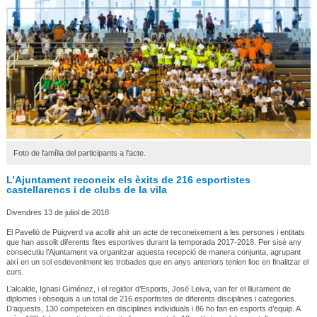
Foto de família del participants a l'acte.
L’Ajuntament reconeix els èxits de 216 esportistes
castellarencs i de clubs de la vila
Divendres 13 de juliol de 2018
El Pavelló de Puigverd va acollir ahir un acte de reconeixement a les persones i entitats
que han assolit diferents fites esportives durant la temporada 2017-2018. Per sisè any
consecutiu l’Ajuntament va organitzar aquesta recepció de manera conjunta, agrupant
així en un sol esdeveniment les trobades que en anys anteriors tenien lloc en finalitzar el
curs.
L’alcalde, Ignasi Giménez, i el regidor d’Esports, José Leiva, van fer el lliurament de
diplomes i obsequis a un total de 216 esportistes de diferents disciplines i categories.
D’aquests, 130 competeixen en disciplines individuals i 86 ho fan en esports d’equip. A