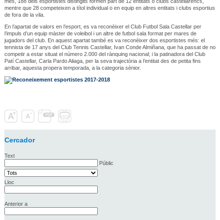
més, 188 dels esportistes distingits formen part de 12 entitats o clubs castellarencs,
mentre que 28 competeixen a títol individual o en equip en altres entitats i clubs esportius
de fora de la vila.
En l’apartat de valors en l’esport, es va reconèixer el Club Futbol Sala Castellar per
l’impuls d’un equip màster de voleibol i un altre de futbol sala format per mares de
jugadors del club. En aquest apartat també es va reconèixer dos esportistes més: el
tennista de 17 anys del Club Tennis Castellar, Ivan Conde Almiñana, que ha passat de no
competir a estar situat el número 2.000 del rànquing nacional; i la patinadora del Club
Patí Castellar, Carla Pardo Aliaga, per la seva trajectòria a l’entitat des de petita fins
arribar, aquesta propera temporada, a la categoria sènior.
Cercador
Text
Públic
Lloc
Anterior a