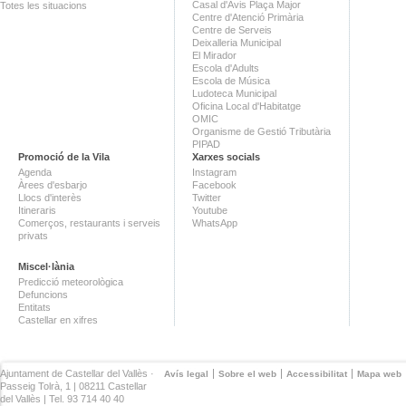
Casal d'Avis Plaça Major
Totes les situacions
Centre d'Atenció Primària
Centre de Serveis
Deixalleria Municipal
El Mirador
Escola d'Adults
Escola de Música
Ludoteca Municipal
Oficina Local d'Habitatge
OMIC
Organisme de Gestió Tributària
PIPAD
Promoció de la Vila
Xarxes socials
Agenda
Instagram
Àrees d'esbarjo
Facebook
Llocs d'interès
Twitter
Itineraris
Youtube
Comerços, restaurants i serveis
WhatsApp
privats
Miscel·lània
Predicció meteorològica
Defuncions
Entitats
Castellar en xifres
Ajuntament de Castellar del Vallès ·
Avís legal
Sobre el web
Accessibilitat
Mapa web
Passeig Tolrà, 1 | 08211 Castellar
del Vallès | Tel. 93 714 40 40