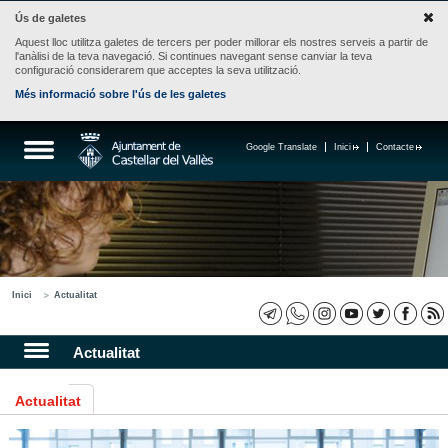
Ús de galetes
Aquest lloc utilitza galetes de tercers per poder millorar els nostres serveis a partir de
l'anàlisi de la teva navegació. Si continues navegant sense canviar la teva
configuració considerarem que acceptes la seva utilització.
Més informació sobre l'ús de les galetes
Google Translate
Inici
Contacte
Inici
Actualitat
Actualitat
Actualitat