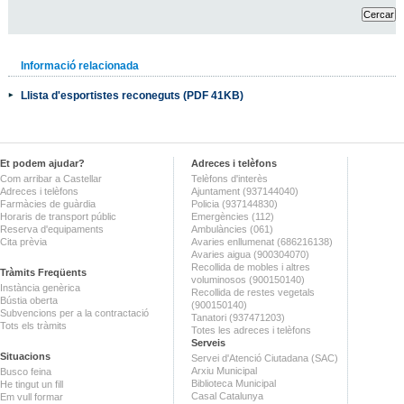
Informació relacionada
Llista d'esportistes reconeguts (PDF 41KB)
Et podem ajudar?
Adreces i telèfons
Com arribar a Castellar
Telèfons d'interès
Adreces i telèfons
Ajuntament (937144040)
Farmàcies de guàrdia
Policia (937144830)
Horaris de transport públic
Emergències (112)
Reserva d'equipaments
Ambulàncies (061)
Cita prèvia
Avaries enllumenat (686216138)
Avaries aigua (900304070)
Recollida de mobles i altres
Tràmits Freqüents
voluminosos (900150140)
Instància genèrica
Recollida de restes vegetals
Bústia oberta
(900150140)
Subvencions per a la contractació
Tanatori (937471203)
Tots els tràmits
Totes les adreces i telèfons
Serveis
Situacions
Servei d'Atenció Ciutadana (SAC)
Arxiu Municipal
Busco feina
Biblioteca Municipal
He tingut un fill
Casal Catalunya
Em vull formar