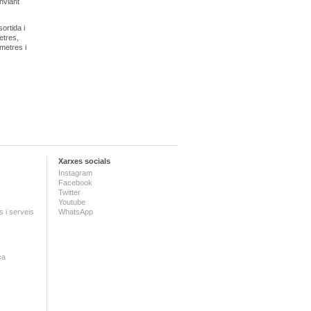
nviant
ortida i
etres,
metres i
Xarxes socials
Instagram
Facebook
Twitter
Youtube
 i serveis
WhatsApp
ca