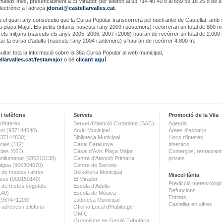
l mateix mes, presencialment a El Mirador, per telèfon al 93 714 40 40 o al 659 59 16 25 o bé e
lectrònic a l’adreça
jdonat@castellarvalles.cat
.
 el quart any consecutiu que la Cursa Popular transcorrerà pel nucli antic de Castellar, amb s
a plaça Major. Els petits (infants nascuts l’any 2009 i posteriors) recorreran un total de 800 m
els mitjans (nascuts els anys 2005, 2006, 2007 i 2008) hauran de recórrer un total de 2.000 
ar la cursa d’adults (nascuts l’any 2004 i anteriors) s’hauran de recórrer 4.800 m.
ltar tota la informació sobre la 36a Cursa Popular al web municipal,
larvalles.cat/festamajor
o bé
clicant aquí
.
i telèfons
Serveis
Promoció de la Vila
d'interès
Servei d'Atenció Ciutadana (SAC)
Agenda
nt (937144040)
Arxiu Municipal
Àrees d'esbarjo
(937144830)
Biblioteca Municipal
Llocs d'interès
ies (112)
Casal Catalunya
Itineraris
ies (061)
Casal d'Avis Plaça Major
Comerços, restaurants
enllumenat (686216138)
Centre d'Atenció Primària
privats
aigua (900304070)
Centre de Serveis
 de mobles i altres
Deixalleria Municipal
Miscel·lània
sos (900150140)
El Mirador
Predicció meteorològi
a de restes vegetals
Escola d'Adults
Defuncions
140)
Escola de Música
Entitats
 (937471203)
Ludoteca Municipal
Castellar en xifres
 adreces i telèfons
Oficina Local d'Habitatge
OMIC
Organisme de Gestió Tributària