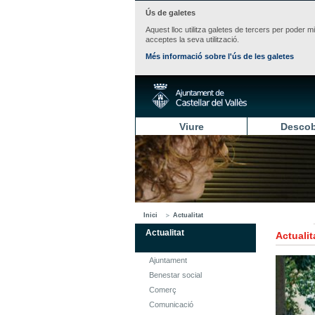
Ús de galetes
Aquest lloc utilitza galetes de tercers per poder m
acceptes la seva utilització.
Més informació sobre l'ús de les galetes
Viure
Descob
Inici
Actualitat
Actualitat
Actualit
Ajuntament
Benestar social
Comerç
Comunicació