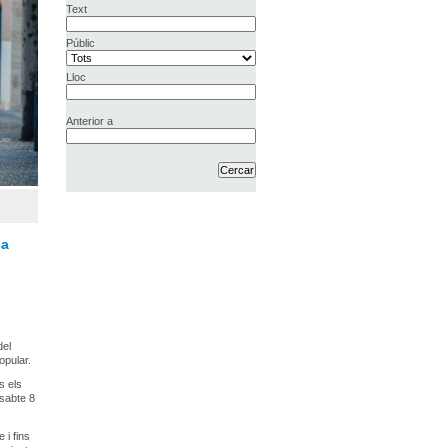
Text
Públic
Lloc
Anterior a
sa
del
opular.
s els
ssabte 8
 i fins