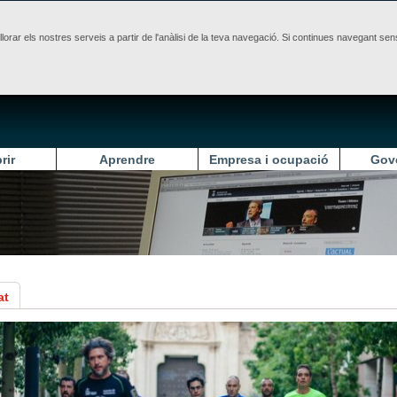
illorar els nostres serveis a partir de l'anàlisi de la teva navegació. Si continues navegant 
rir
Aprendre
Empresa i ocupació
Gov
at