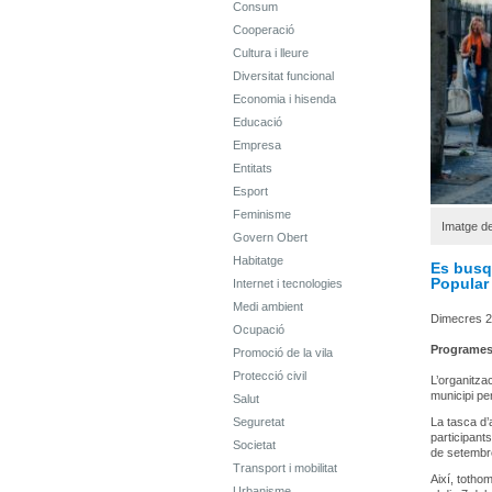
Consum
Cooperació
Cultura i lleure
Diversitat funcional
Economia i hisenda
Educació
Empresa
Entitats
Esport
Feminisme
Imatge de
Govern Obert
Habitatge
Es busq
Popular
Internet i tecnologies
Medi ambient
Dimecres 2
Ocupació
Programe
Promoció de la vila
Protecció civil
L’organitza
municipi pe
Salut
Seguretat
La tasca d’
participant
Societat
de setembre
Transport i mobilitat
Així, tothom
Urbanisme