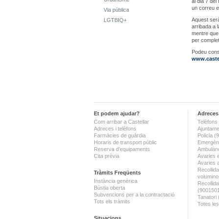
al dia 7 de
un correu e
Via pública
Aquest serà
LGTBIQ+
arribada a l
mentre que 
per complet
Podeu consu
www.castel
Et podem ajudar?
Adreces 
Com arribar a Castellar
Telèfons 
Adreces i telèfons
Ajuntame
Farmàcies de guàrdia
Policia 
Horaris de transport públic
Emergènc
Reserva d'equipaments
Ambulànc
Cita prèvia
Avaries 
Avaries 
Recollida
Tràmits Freqüents
volumino
Instància genèrica
Recollid
Bústia oberta
(900150
Subvencions per a la contractació
Tanatori
Tots els tràmits
Totes les
Situacions