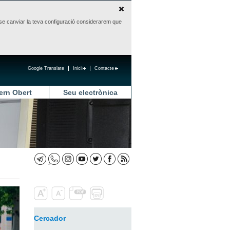
sense canviar la teva configuració considerarem que
Google Translate
Inici
Contacte
ern Obert
Seu electrònica
Cercador