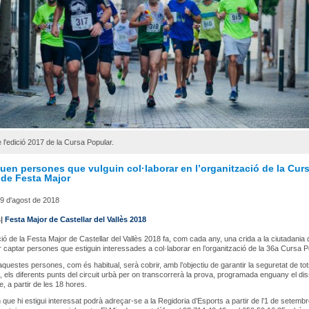
 l'edició 2017 de la Cursa Popular.
uen persones que vulguin col·laborar en l’organització de la Cur
 de Festa Major
9 d'agost de 2018
s|
Festa Major de Castellar del Vallès 2018
ció de la Festa Major de Castellar del Vallès 2018 fa, com cada any, una crida a la ciutadania 
r captar persones que estiguin interessades a col·laborar en l’organització de la 36a Cursa P
aquestes persones, com és habitual, serà cobrir, amb l’objectiu de garantir la seguretat de tot
s, els diferents punts del circuit urbà per on transcorrerà la prova, programada enguany el di
, a partir de les 18 hores.
 que hi estigui interessat podrà adreçar-se a la Regidoria d’Esports a partir de l’1 de setembre