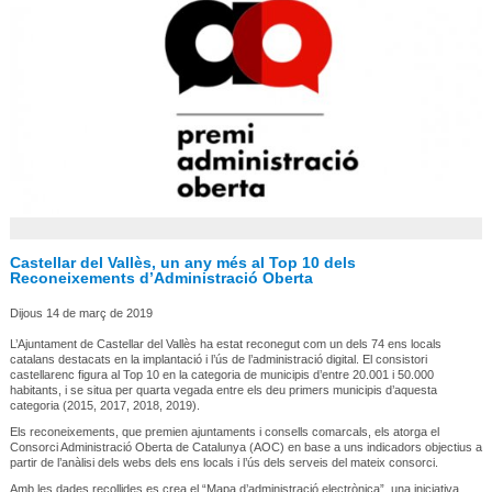
Castellar del Vallès, un any més al Top 10 dels
Reconeixements d’Administració Oberta
Dijous 14 de març de 2019
L’Ajuntament de Castellar del Vallès ha estat reconegut com un dels 74 ens locals
catalans destacats en la implantació i l’ús de l’administració digital. El consistori
castellarenc figura al Top 10 en la categoria de municipis d’entre 20.001 i 50.000
habitants, i se situa per quarta vegada entre els deu primers municipis d’aquesta
categoria (2015, 2017, 2018, 2019).
Els reconeixements, que premien ajuntaments i consells comarcals, els atorga el
Consorci Administració Oberta de Catalunya (AOC) en base a uns indicadors objectius a
partir de l’anàlisi dels webs dels ens locals i l’ús dels serveis del mateix consorci.
Amb les dades recollides es crea el “Mapa d’administració electrònica”, una iniciativa