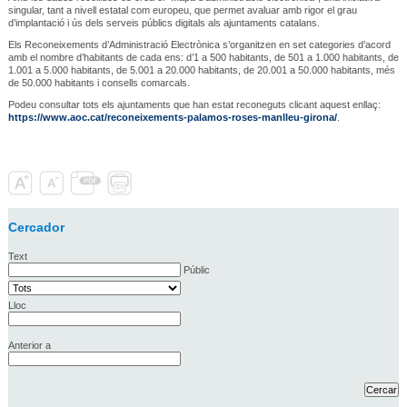
singular, tant a nivell estatal com europeu, que permet avaluar amb rigor el grau
d’implantació i ús dels serveis públics digitals als ajuntaments catalans.
Els Reconeixements d’Administració Electrònica s’organitzen en set categories d’acord
amb el nombre d’habitants de cada ens: d’1 a 500 habitants, de 501 a 1.000 habitants, de
1.001 a 5.000 habitants, de 5.001 a 20.000 habitants, de 20.001 a 50.000 habitants, més
de 50.000 habitants i consells comarcals.
Podeu consultar tots els ajuntaments que han estat reconeguts clicant aquest enllaç:
https://www.aoc.cat/reconeixements-palamos-roses-manlleu-girona/
.
Cercador
Text
Públic
Lloc
Anterior a