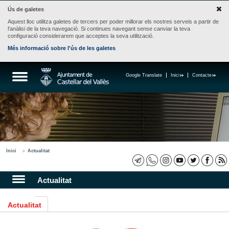
Ús de galetes
Aquest lloc utilitza galetes de tercers per poder millorar els nostres serveis a partir de
l'anàlisi de la teva navegació. Si continues navegant sense canviar la teva
configuració considerarem que acceptes la seva utilització.
Més informació sobre l'ús de les galetes
Google Translate
Inici
Contacte
Inici
Actualitat
Actualitat
Actualitat