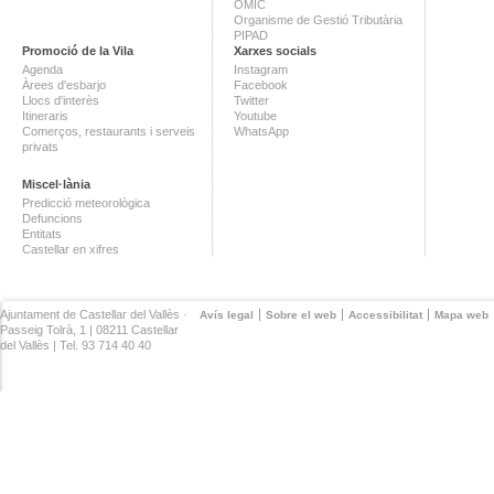
OMIC
Organisme de Gestió Tributària
PIPAD
Promoció de la Vila
Xarxes socials
Agenda
Instagram
Àrees d'esbarjo
Facebook
Llocs d'interès
Twitter
Itineraris
Youtube
Comerços, restaurants i serveis
WhatsApp
privats
Miscel·lània
Predicció meteorològica
Defuncions
Entitats
Castellar en xifres
Ajuntament de Castellar del Vallès ·
Avís legal
Sobre el web
Accessibilitat
Mapa web
Passeig Tolrà, 1 | 08211 Castellar
del Vallès | Tel. 93 714 40 40