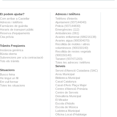
Et podem ajudar?
Adreces i telèfons
Com arribar a Castellar
Telèfons d'interès
Adreces i telèfons
Ajuntament (937144040)
Farmàcies de guàrdia
Policia (937144830)
Horaris de transport públic
Emergències (112)
Reserva d'equipaments
Ambulàncies (061)
Cita prèvia
Avaries enllumenat (686216138)
Avaries aigua (900304070)
Recollida de mobles i altres
Tràmits Freqüents
voluminosos (900150140)
Instància genèrica
Recollida de restes vegetals
Bústia oberta
(900150140)
Subvencions per a la contractació
Tanatori (937471203)
Tots els tràmits
Totes les adreces i telèfons
Serveis
Situacions
Servei d'Atenció Ciutadana (SAC)
Arxiu Municipal
Busco feina
Biblioteca Municipal
He tingut un fill
Casal Catalunya
Em vull formar
Casal d'Avis Plaça Major
Totes les situacions
Centre d'Atenció Primària
Centre de Serveis
Deixalleria Municipal
El Mirador
Escola d'Adults
Escola de Música
Ludoteca Municipal
Oficina Local d'Habitatge