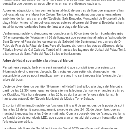
versàtil ja que permetran usos diferents en carrers diversos cada any.
Aquestes adquisicions han permès la instal·lació de sostres de llum que enguany s’han
col·locat als carrers Major i de Colom. També s’han engalanat una quarantena arbres
amb tires de llum als carrers de l’Església, Sala Boadella, Montcada i de l’Hospital i de la
plaça Major. A més, s’han col·locat noves esferes al carrer del General Boadella i s’han
instal·lat noves garlandes llums de fanal a la plaça del Mercat.
L’enllumenat nadalenc d’enguany es completa amb 90 cortines de llum i garlandes més
(54 en propietat de l’Ajuntament i 36 de llogades) que estaran instal·lades a l’avinguda de
Sant Esteve, el Passeig, les carreteres de Sabadell i de Sentmenat i els carrers de Dr.
Pujol, de Prat de la Riba i de Sant Pere d’Ullastre, així com a les places d’Europa, de la
Fàbrica Nova i de Cal Calissó. També n’hi haurà a les façanes del Jutjat i del Palau Tolrà,
a la rotonda de Sant Feliu del Racó i a les urbanitzacions.
Arbre de Nadal sostenible a la plaça del Mercat
Per primera vegada, l’arbre no serà natural sinó que consistirà en una estructura
il·luminada de cinc metres d’alçada. Es tracta, en conseqüència, d’una opció més
sostenible ja que es podrà reutilitzar any rere any i no serà necessària l’extracció d’un
arbre del bosc.
L’acte de divendres du per títol “Il·luminem el Nadal” i tindrà lloc a la plaça del Mercat a
partir de les 19.30 hores, quan es durà a terme la lectura d’un conte en anglès a càrrec
de Kids&Us. Mitja hora després, a les 20 h, es durà a terme l’encesa dels llums, i hi
haurà una actuació de l’Escola Municipal de Música Torre Balada.
El conjunt d’il·luminació nadalenca funcionarà fins al 6 de gener, des de la posta de sol i
fins a les 12 de la nit aproximadament, excepte els dies 24 i 31 de desembre, que es
mantindrà encesa fins a les 3 de la matinada. Com ja succeeix des de fa anys, els llums
de Nadal són de tecnologia LED, que suposaran un estalvi del consum i una millora de
l’eficiència energètica.
La millora dels llums de Nadal tindrà continuïtat el 2020 amb l’execució d’una de les