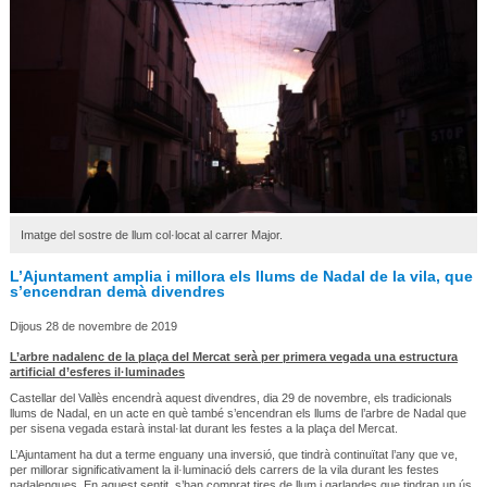
Imatge del sostre de llum col·locat al carrer Major.
L’Ajuntament amplia i millora els llums de Nadal de la vila, que
s’encendran demà divendres
Dijous 28 de novembre de 2019
L’arbre nadalenc de la plaça del Mercat serà per primera vegada una estructura
artificial d’esferes il·luminades
Castellar del Vallès encendrà aquest divendres, dia 29 de novembre, els tradicionals
llums de Nadal, en un acte en què també s’encendran els llums de l’arbre de Nadal que
per sisena vegada estarà instal·lat durant les festes a la plaça del Mercat.
L’Ajuntament ha dut a terme enguany una inversió, que tindrà continuïtat l’any que ve,
per millorar significativament la il·luminació dels carrers de la vila durant les festes
nadalenques. En aquest sentit, s’han comprat tires de llum i garlandes que tindran un ús