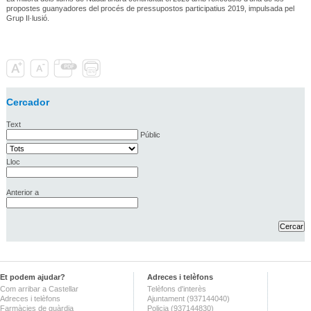
propostes guanyadores del procés de pressupostos participatius 2019, impulsada pel
Grup Il·lusió.
Cercador
Text
Públic
Lloc
Anterior a
Et podem ajudar?
Adreces i telèfons
Com arribar a Castellar
Telèfons d'interès
Adreces i telèfons
Ajuntament (937144040)
Farmàcies de guàrdia
Policia (937144830)