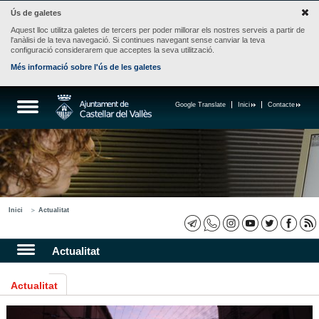
Ús de galetes
Aquest lloc utilitza galetes de tercers per poder millorar els nostres serveis a partir de
l'anàlisi de la teva navegació. Si continues navegant sense canviar la teva
configuració considerarem que acceptes la seva utilització.
Més informació sobre l'ús de les galetes
Google Translate
Inici
Contacte
Inici
Actualitat
Actualitat
Actualitat