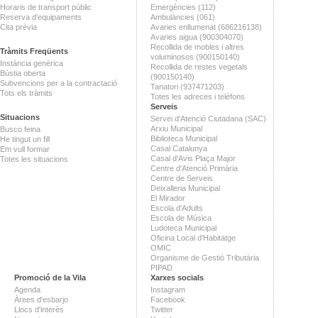
Horaris de transport públic
Emergències (112)
Reserva d'equipaments
Ambulàncies (061)
Cita prèvia
Avaries enllumenat (686216138)
Avaries aigua (900304070)
Recollida de mobles i altres
Tràmits Freqüents
voluminosos (900150140)
Instància genèrica
Recollida de restes vegetals
Bústia oberta
(900150140)
Subvencions per a la contractació
Tanatori (937471203)
Tots els tràmits
Totes les adreces i telèfons
Serveis
Situacions
Servei d'Atenció Ciutadana (SAC)
Arxiu Municipal
Busco feina
Biblioteca Municipal
He tingut un fill
Casal Catalunya
Em vull formar
Casal d'Avis Plaça Major
Totes les situacions
Centre d'Atenció Primària
Centre de Serveis
Deixalleria Municipal
El Mirador
Escola d'Adults
Escola de Música
Ludoteca Municipal
Oficina Local d'Habitatge
OMIC
Organisme de Gestió Tributària
PIPAD
Promoció de la Vila
Xarxes socials
Agenda
Instagram
Àrees d'esbarjo
Facebook
Llocs d'interès
Twitter