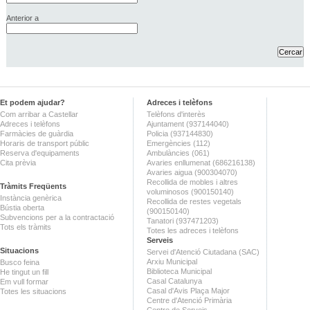
Anterior a
Et podem ajudar?
Adreces i telèfons
Com arribar a Castellar
Telèfons d'interès
Adreces i telèfons
Ajuntament (937144040)
Farmàcies de guàrdia
Policia (937144830)
Horaris de transport públic
Emergències (112)
Reserva d'equipaments
Ambulàncies (061)
Cita prèvia
Avaries enllumenat (686216138)
Avaries aigua (900304070)
Recollida de mobles i altres
Tràmits Freqüents
voluminosos (900150140)
Instància genèrica
Recollida de restes vegetals
Bústia oberta
(900150140)
Subvencions per a la contractació
Tanatori (937471203)
Tots els tràmits
Totes les adreces i telèfons
Serveis
Situacions
Servei d'Atenció Ciutadana (SAC)
Arxiu Municipal
Busco feina
Biblioteca Municipal
He tingut un fill
Casal Catalunya
Em vull formar
Casal d'Avis Plaça Major
Totes les situacions
Centre d'Atenció Primària
Centre de Serveis