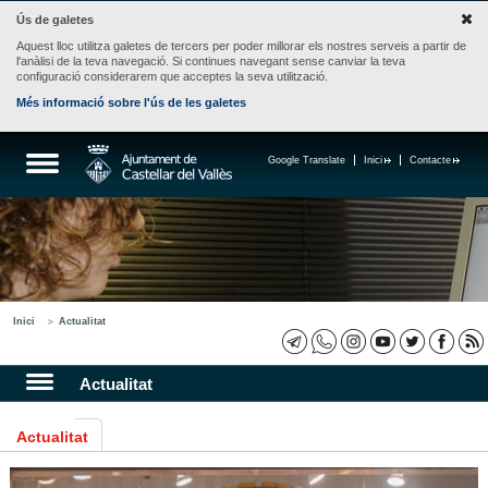
Ús de galetes
Aquest lloc utilitza galetes de tercers per poder millorar els nostres serveis a partir de
l'anàlisi de la teva navegació. Si continues navegant sense canviar la teva
configuració considerarem que acceptes la seva utilització.
Més informació sobre l'ús de les galetes
Google Translate
Inici
Contacte
Inici
Actualitat
Actualitat
Actualitat