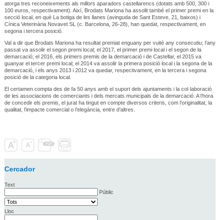
atorga tres reconeixements als millors aparadors castellarencs (dotats amb 500, 300 i
100 euros, respectivament). Així, Brodats Mariona ha assolit també el primer premi en la
secció local, en què La botiga de les llanes (avinguda de Sant Esteve, 21, baixos) i
Cínica Veterinària Novavet SL (c. Barcelona, 26-28), han quedat, respectivament, en
segona i tercera posició.
Val a dir que Brodats Mariona ha resultat premiat enguany per vuitè any consecutiu; l’any
passat va assolir el segon premi local; el 2017, el primer premi local i el segon de la
demarcació; el 2016, els primers premis de la demarcació i de Castellar, el 2015 va
guanyar el tercer premi local; el 2014 va assolir la primera posició local i la segona de la
demarcació, i els anys 2013 i 2012 va quedar, respectivament, en la tercera i segona
posició de la categoria local.
El certamen compta des de fa 50 anys amb el suport dels ajuntaments i la col·laboració
de les associacions de comerciants i dels mercats municipals de la demarcació. A l’hora
de concedir els premis, el jurat ha tingut en compte diversos criteris, com l’originalitat, la
qualitat, l’impacte comercial o l’elegància, entre d’altres.
Cercador
Text
Públic
Lloc