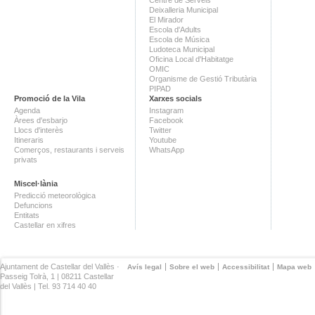
Deixalleria Municipal
El Mirador
Escola d'Adults
Escola de Música
Ludoteca Municipal
Oficina Local d'Habitatge
OMIC
Organisme de Gestió Tributària
PIPAD
Promoció de la Vila
Xarxes socials
Agenda
Instagram
Àrees d'esbarjo
Facebook
Llocs d'interès
Twitter
Itineraris
Youtube
Comerços, restaurants i serveis
WhatsApp
privats
Miscel·lània
Predicció meteorològica
Defuncions
Entitats
Castellar en xifres
Ajuntament de Castellar del Vallès ·
Avís legal
Sobre el web
Accessibilitat
Mapa web
Passeig Tolrà, 1 | 08211 Castellar
del Vallès | Tel. 93 714 40 40