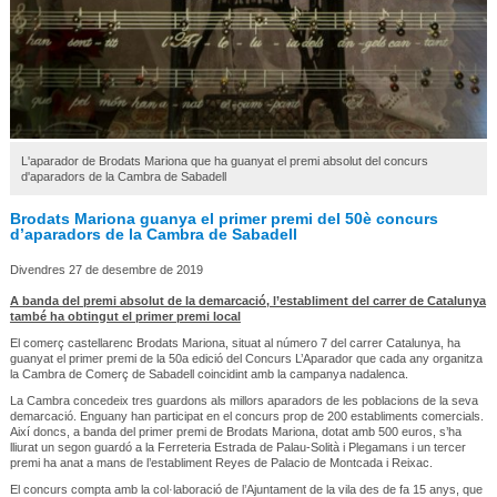
L'aparador de Brodats Mariona que ha guanyat el premi absolut del concurs
d'aparadors de la Cambra de Sabadell
Brodats Mariona guanya el primer premi del 50è concurs
d’aparadors de la Cambra de Sabadell
Divendres 27 de desembre de 2019
A banda del premi absolut de la demarcació, l’establiment del carrer de Catalunya
també ha obtingut el primer premi local
El comerç castellarenc Brodats Mariona, situat al número 7 del carrer Catalunya, ha
guanyat el primer premi de la 50a edició del Concurs L’Aparador que cada any organitza
la Cambra de Comerç de Sabadell coincidint amb la campanya nadalenca.
La Cambra concedeix tres guardons als millors aparadors de les poblacions de la seva
demarcació. Enguany han participat en el concurs prop de 200 establiments comercials.
Així doncs, a banda del primer premi de Brodats Mariona, dotat amb 500 euros, s’ha
lliurat un segon guardó a la Ferreteria Estrada de Palau-Solità i Plegamans i un tercer
premi ha anat a mans de l’establiment Reyes de Palacio de Montcada i Reixac.
El concurs compta amb la col·laboració de l’Ajuntament de la vila des de fa 15 anys, que