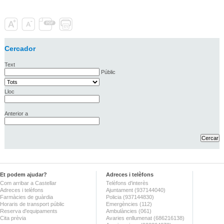
Cercador
Text
Públic
Lloc
Anterior a
Et podem ajudar?
Adreces i telèfons
Com arribar a Castellar
Telèfons d'interès
Adreces i telèfons
Ajuntament (937144040)
Farmàcies de guàrdia
Policia (937144830)
Horaris de transport públic
Emergències (112)
Reserva d'equipaments
Ambulàncies (061)
Cita prèvia
Avaries enllumenat (686216138)