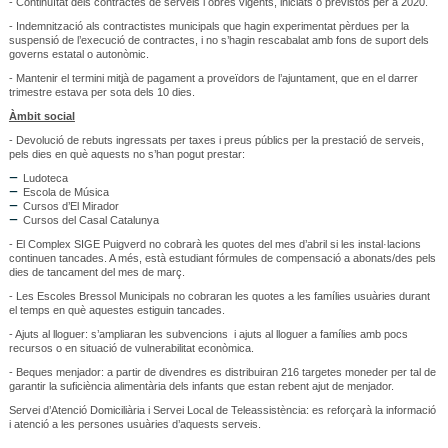
- Continuïtat dels contractes de serveis i obres vigents, iniciats o previstos per a 2020.
- Indemnització als contractistes municipals que hagin experimentat pèrdues per la
suspensió de l’execució de contractes, i no s’hagin rescabalat amb fons de suport dels
governs estatal o autonòmic.
- Mantenir el termini mitjà de pagament a proveïdors de l’ajuntament, que en el darrer
trimestre estava per sota dels 10 dies.
Àmbit social
- Devolució de rebuts ingressats per taxes i preus públics per la prestació de serveis,
pels dies en què aquests no s’han pogut prestar:
Ludoteca
Escola de Música
Cursos d’El Mirador
Cursos del Casal Catalunya
- El Complex SIGE Puigverd no cobrarà les quotes del mes d’abril si les instal·lacions
continuen tancades. A més, està estudiant fórmules de compensació a abonats/des pels
dies de tancament del mes de març.
- Les Escoles Bressol Municipals no cobraran les quotes a les famílies usuàries durant
el temps en què aquestes estiguin tancades.
- Ajuts al lloguer: s’ampliaran les subvencions i ajuts al lloguer a famílies amb pocs
recursos o en situació de vulnerabilitat econòmica.
- Beques menjador: a partir de divendres es distribuiran 216 targetes moneder per tal de
garantir la suficiència alimentària dels infants que estan rebent ajut de menjador.
Servei d’Atenció Domiciliària i Servei Local de Teleassistència: es reforçarà la informació
i atenció a les persones usuàries d’aquests serveis.