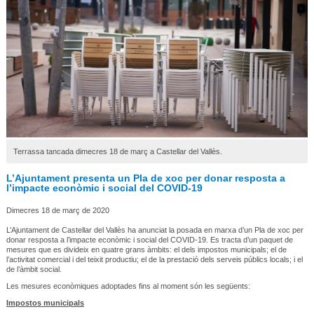
Terrassa tancada dimecres 18 de març a Castellar del Vallès.
L’Ajuntament presenta un Pla de xoc per donar resposta a
l’impacte econòmic i social del COVID-19
Dimecres 18 de març de 2020
L’Ajuntament de Castellar del Vallès ha anunciat la posada en marxa d’un Pla de xoc per
donar resposta a l’impacte econòmic i social del COVID-19. Es tracta d’un paquet de
mesures que es divideix en quatre grans àmbits: el dels impostos municipals; el de
l’activitat comercial i del teixit productiu; el de la prestació dels serveis públics locals; i el
de l’àmbit social.
Les mesures econòmiques adoptades fins al moment són les següents:
Impostos municipals