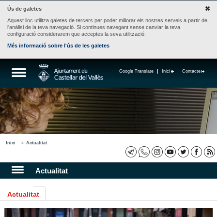
Ús de galetes
Aquest lloc utilitza galetes de tercers per poder millorar els nostres serveis a partir de
l'anàlisi de la teva navegació. Si continues navegant sense canviar la teva
configuració considerarem que acceptes la seva utilització.
Més informació sobre l'ús de les galetes
Google Translate
Inici
Contacte
Inici
Actualitat
Actualitat
Actualitat