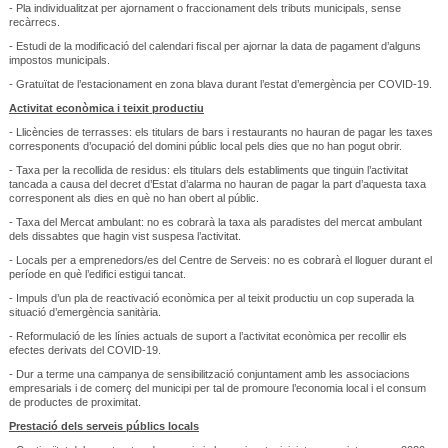
- Pla individualitzat per ajornament o fraccionament dels tributs municipals, sense
recàrrecs.
- Estudi de la modificació del calendari fiscal per ajornar la data de pagament d’alguns
impostos municipals.
- Gratuïtat de l’estacionament en zona blava durant l’estat d’emergència per COVID-19.
Activitat econòmica i teixit productiu
- Llicències de terrasses: els titulars de bars i restaurants no hauran de pagar les taxes
corresponents d’ocupació del domini públic local pels dies que no han pogut obrir.
- Taxa per la recollida de residus: els titulars dels establiments que tinguin l’activitat
tancada a causa del decret d’Estat d’alarma no hauran de pagar la part d’aquesta taxa
corresponent als dies en què no han obert al públic.
- Taxa del Mercat ambulant: no es cobrarà la taxa als paradistes del mercat ambulant
dels dissabtes que hagin vist suspesa l’activitat.
- Locals per a emprenedors/es del Centre de Serveis: no es cobrarà el lloguer durant el
període en què l’edifici estigui tancat.
- Impuls d’un pla de reactivació econòmica per al teixit productiu un cop superada la
situació d’emergència sanitària.
- Reformulació de les línies actuals de suport a l’activitat econòmica per recollir els
efectes derivats del COVID-19.
- Dur a terme una campanya de sensibilització conjuntament amb les associacions
empresarials i de comerç del municipi per tal de promoure l’economia local i el consum
de productes de proximitat.
Prestació dels serveis públics locals