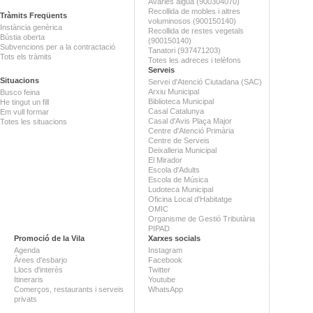
Avaries aigua (900304070)
Recollida de mobles i altres
Tràmits Freqüents
voluminosos (900150140)
Instància genèrica
Recollida de restes vegetals
Bústia oberta
(900150140)
Subvencions per a la contractació
Tanatori (937471203)
Tots els tràmits
Totes les adreces i telèfons
Serveis
Situacions
Servei d'Atenció Ciutadana (SAC)
Arxiu Municipal
Busco feina
Biblioteca Municipal
He tingut un fill
Casal Catalunya
Em vull formar
Casal d'Avis Plaça Major
Totes les situacions
Centre d'Atenció Primària
Centre de Serveis
Deixalleria Municipal
El Mirador
Escola d'Adults
Escola de Música
Ludoteca Municipal
Oficina Local d'Habitatge
OMIC
Organisme de Gestió Tributària
PIPAD
Promoció de la Vila
Xarxes socials
Agenda
Instagram
Àrees d'esbarjo
Facebook
Llocs d'interès
Twitter
Itineraris
Youtube
Comerços, restaurants i serveis
WhatsApp
privats