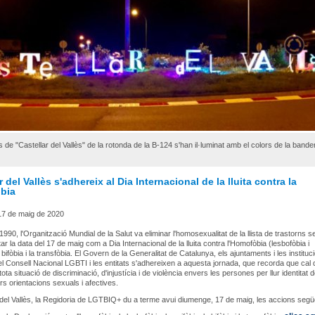
es de "Castellar del Vallès" de la rotonda de la B-124 s'han il·luminat amb el colors de la bande
r del Vallès s'adhereix al Dia Internacional de la lluita contra la
bia
7 de maig de 2020
990, l'Organització Mundial de la Salut va eliminar l'homosexualitat de la llista de trastorns s
ar la data del 17 de maig com a Dia Internacional de la lluita contra l'Homofòbia (lesbofòbia i
a bifòbia i la transfòbia. El Govern de la Generalitat de Catalunya, els ajuntaments i les instituc
el Consell Nacional LGBTI i les entitats s'adhereixen a aquesta jornada, que recorda que cal
ota situació de discriminació, d'injustícia i de violència envers les persones per llur identitat 
rs orientacions sexuals i afectives.
 del Vallès, la Regidoria de LGTBIQ+ du a terme avui diumenge, 17 de maig, les accions segü