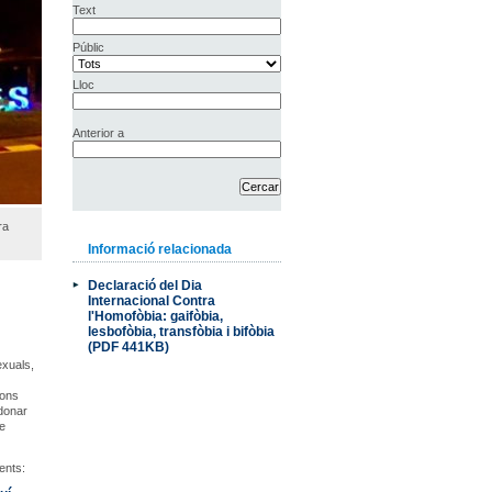
Text
Públic
Lloc
Anterior a
ra
Informació relacionada
Declaració del Dia
Internacional Contra
l'Homofòbia: gaifòbia,
lesbofòbia, transfòbia i bifòbia
(PDF 441KB)
exuals,
ions
 donar
de
ents: