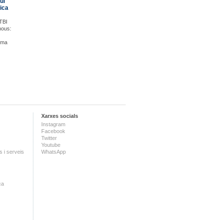
uí
lica
GTBI
inous:
ema
Xarxes socials
Instagram
Facebook
Twitter
Youtube
 i serveis
WhatsApp
ca