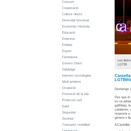
Consum
Cooperació
Cultura i lleure
Diversitat funcional
Economia i hisenda
Educació
Empresa
Entitats
Esport
Feminisme
Les lletr
Govern Obert
LGTBI
Habitatge
Castella
Internet i tecnologies
LGTBIfò
Medi ambient
Ocupació
Diumenge 1
Promoció de la vila
Des que el 1
Protecció civil
es va adopt
gaifòbia), l
Salut
catalanes, 
Seguretat
resposta a t
gènere o llu
Societat
Transport i mobilitat
A Castellar
Urbanisme