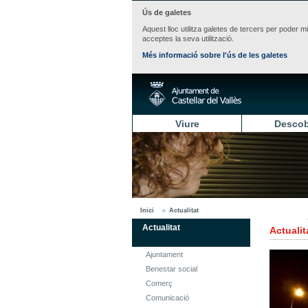
Ús de galetes
Aquest lloc utilitza galetes de tercers per poder m
acceptes la seva utilització.
Més informació sobre l'ús de les galetes
Viure
Descob
Inici
Actualitat
Actualitat
Actualit
Ajuntament
Benestar social
Comerç
Comunicació