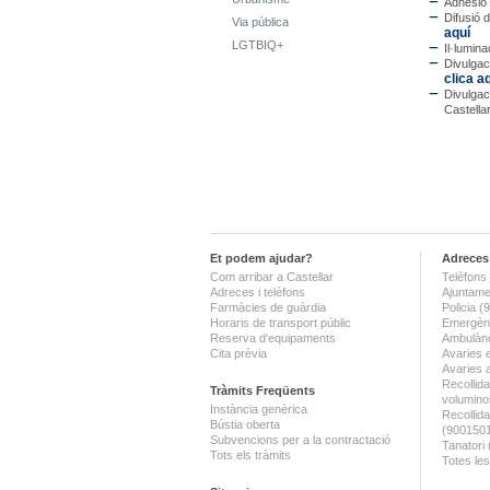
Adhesió a
Difusió 
Via pública
aquí
LGTBIQ+
Il·lumin
Divulgaci
clica a
Divulgac
Castella
Et podem ajudar?
Adreces 
Com arribar a Castellar
Telèfons 
Adreces i telèfons
Ajuntame
Farmàcies de guàrdia
Policia 
Horaris de transport públic
Emergènc
Reserva d'equipaments
Ambulànc
Cita prèvia
Avaries 
Avaries 
Recollida
Tràmits Freqüents
volumino
Instància genèrica
Recollid
Bústia oberta
(900150
Subvencions per a la contractació
Tanatori
Tots els tràmits
Totes les