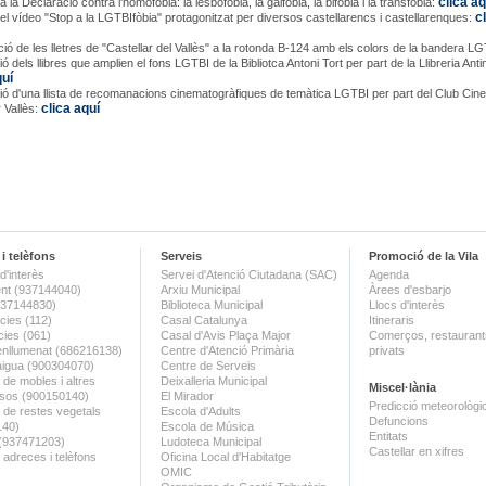
clica aq
 la Declaració contra l'homofòbia: la lesbofòbia, la gaifòbia, la bifòbia i la transfòbia:
c
del vídeo "Stop a la LGTBIfòbia" protagonitzat per diversos castellarencs i castellarenques:
ació de les lletres de "Castellar del Vallès" a la rotonda B-124 amb els colors de la bandera L
ó dels llibres que amplien el fons LGTBI de la Bibliotca Antoni Tort per part de la Llibreria Ant
quí
ió d'una llista de recomanacions cinematogràfiques de temàtica LGTBI per part del Club Cin
clica aquí
r Vallès:
i telèfons
Serveis
Promoció de la Vila
d'interès
Servei d'Atenció Ciutadana (SAC)
Agenda
nt (937144040)
Arxiu Municipal
Àrees d'esbarjo
(937144830)
Biblioteca Municipal
Llocs d'interès
ies (112)
Casal Catalunya
Itineraris
ies (061)
Casal d'Avis Plaça Major
Comerços, restaurants
enllumenat (686216138)
Centre d'Atenció Primària
privats
aigua (900304070)
Centre de Serveis
 de mobles i altres
Deixalleria Municipal
Miscel·lània
sos (900150140)
El Mirador
Predicció meteorològi
a de restes vegetals
Escola d'Adults
Defuncions
140)
Escola de Música
Entitats
 (937471203)
Ludoteca Municipal
Castellar en xifres
 adreces i telèfons
Oficina Local d'Habitatge
OMIC