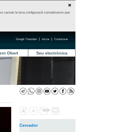
sense canviar la teva configuració considerarem que
Google Translate
Inici
Contacte
ern Obert
Seu electrònica
Cercador