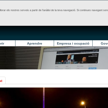
illorar els nostres serveis a partir de l'anàlisi de la teva navegació. Si continues navegant 
rir
Aprendre
Empresa i ocupació
Gov
at