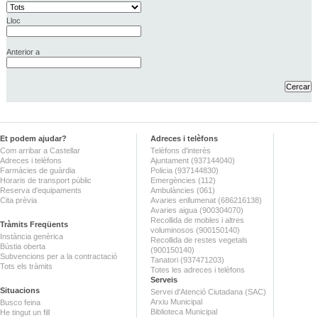
Lloc
Anterior a
Et podem ajudar?
Adreces i telèfons
Com arribar a Castellar
Telèfons d'interès
Adreces i telèfons
Ajuntament (937144040)
Farmàcies de guàrdia
Policia (937144830)
Horaris de transport públic
Emergències (112)
Reserva d'equipaments
Ambulàncies (061)
Cita prèvia
Avaries enllumenat (686216138)
Avaries aigua (900304070)
Recollida de mobles i altres
Tràmits Freqüents
voluminosos (900150140)
Instància genèrica
Recollida de restes vegetals
Bústia oberta
(900150140)
Subvencions per a la contractació
Tanatori (937471203)
Tots els tràmits
Totes les adreces i telèfons
Serveis
Situacions
Servei d'Atenció Ciutadana (SAC)
Arxiu Municipal
Busco feina
Biblioteca Municipal
He tingut un fill