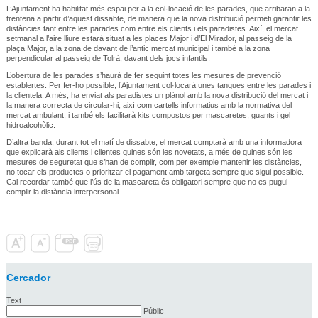
L’Ajuntament ha habilitat més espai per a la col·locació de les parades, que arribaran a la
trentena a partir d’aquest dissabte, de manera que la nova distribució permeti garantir les
distàncies tant entre les parades com entre els clients i els paradistes. Així, el mercat
setmanal a l’aire lliure estarà situat a les places Major i d’El Mirador, al passeig de la
plaça Major, a la zona de davant de l’antic mercat municipal i també a la zona
perpendicular al passeig de Tolrà, davant dels jocs infantils.
L’obertura de les parades s’haurà de fer seguint totes les mesures de prevenció
establertes. Per fer-ho possible, l’Ajuntament col·locarà unes tanques entre les parades i
la clientela. A més, ha enviat als paradistes un plànol amb la nova distribució del mercat i
la manera correcta de circular-hi, així com cartells informatius amb la normativa del
mercat ambulant, i també els facilitarà kits compostos per mascaretes, guants i gel
hidroalcohòlic.
D’altra banda, durant tot el matí de dissabte, el mercat comptarà amb una informadora
que explicarà als clients i clientes quines són les novetats, a més de quines són les
mesures de seguretat que s’han de complir, com per exemple mantenir les distàncies,
no tocar els productes o prioritzar el pagament amb targeta sempre que sigui possible.
Cal recordar també que l’ús de la mascareta és obligatori sempre que no es pugui
complir la distància interpersonal.
Cercador
Text
Públic