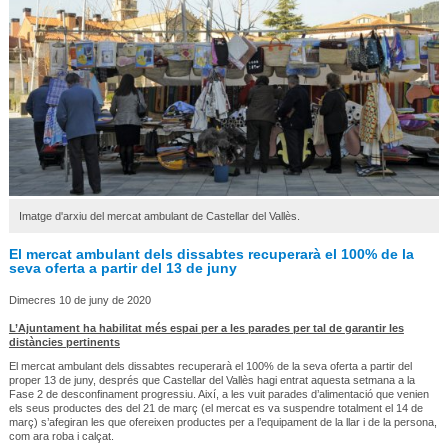
Imatge d'arxiu del mercat ambulant de Castellar del Vallès.
El mercat ambulant dels dissabtes recuperarà el 100% de la
seva oferta a partir del 13 de juny
Dimecres 10 de juny de 2020
L’Ajuntament ha habilitat més espai per a les parades per tal de garantir les
distàncies pertinents
El mercat ambulant dels dissabtes recuperarà el 100% de la seva oferta a partir del
proper 13 de juny, després que Castellar del Vallès hagi entrat aquesta setmana a la
Fase 2 de desconfinament progressiu. Així, a les vuit parades d’alimentació que venien
els seus productes des del 21 de març (el mercat es va suspendre totalment el 14 de
març) s’afegiran les que ofereixen productes per a l’equipament de la llar i de la persona,
com ara roba i calçat.