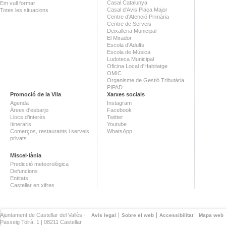
Casal Catalunya
Em vull formar
Casal d'Avis Plaça Major
Totes les situacions
Centre d'Atenció Primària
Centre de Serveis
Deixalleria Municipal
El Mirador
Escola d'Adults
Escola de Música
Ludoteca Municipal
Oficina Local d'Habitatge
OMIC
Organisme de Gestió Tributària
PIPAD
Promoció de la Vila
Xarxes socials
Agenda
Instagram
Àrees d'esbarjo
Facebook
Llocs d'interès
Twitter
Itineraris
Youtube
Comerços, restaurants i serveis
WhatsApp
privats
Miscel·lània
Predicció meteorològica
Defuncions
Entitats
Castellar en xifres
Ajuntament de Castellar del Vallès ·
Avís legal
Sobre el web
Accessibilitat
Mapa web
Passeig Tolrà, 1 | 08211 Castellar