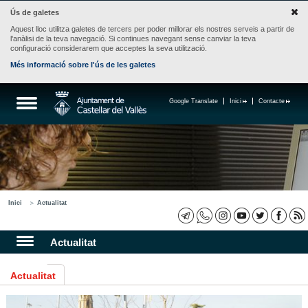
Ús de galetes
Aquest lloc utilitza galetes de tercers per poder millorar els nostres serveis a partir de
l'anàlisi de la teva navegació. Si continues navegant sense canviar la teva
configuració considerarem que acceptes la seva utilització.
Més informació sobre l'ús de les galetes
Google Translate
Inici
Contacte
Inici
Actualitat
Actualitat
Actualitat