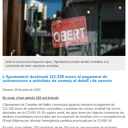
Amb la concessió d’aquests ajuts, l’Ajuntament pretén també contribuir a la
continuïtat de totes aquestes activitats.
L’Ajuntament destinarà 121.230 euros al pagament de
subvencions a activitats de comerç al detall i de serveis
Dimarts 28 de juliol de 2020
En total, s’han admès 193 sol·licituds
L’Ajuntament de Castellar del Vallès començarà aquesta setmana el pagament de
121.230 euros de subvencions concedides a activitats de comerç al detall i de servei
afectades per la COVID-19. En aquest sentit, els ajuts tenen per objectiu compensar les
pèrdues econòmiques provocades per la suspensió de l’activitat com a conseqüència de
l’Estat d’Alarma per afrontar l’emergència sanitària provocada per la COVID-19.
En total, s’han admès 193 sol·licituds de les 263 que es van presentar en el termini