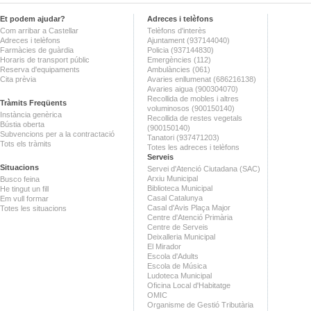
Et podem ajudar?
Adreces i telèfons
Com arribar a Castellar
Telèfons d'interès
Adreces i telèfons
Ajuntament (937144040)
Farmàcies de guàrdia
Policia (937144830)
Horaris de transport públic
Emergències (112)
Reserva d'equipaments
Ambulàncies (061)
Cita prèvia
Avaries enllumenat (686216138)
Avaries aigua (900304070)
Recollida de mobles i altres
Tràmits Freqüents
voluminosos (900150140)
Instància genèrica
Recollida de restes vegetals
Bústia oberta
(900150140)
Subvencions per a la contractació
Tanatori (937471203)
Tots els tràmits
Totes les adreces i telèfons
Serveis
Situacions
Servei d'Atenció Ciutadana (SAC)
Arxiu Municipal
Busco feina
Biblioteca Municipal
He tingut un fill
Casal Catalunya
Em vull formar
Casal d'Avis Plaça Major
Totes les situacions
Centre d'Atenció Primària
Centre de Serveis
Deixalleria Municipal
El Mirador
Escola d'Adults
Escola de Música
Ludoteca Municipal
Oficina Local d'Habitatge
OMIC
Organisme de Gestió Tributària