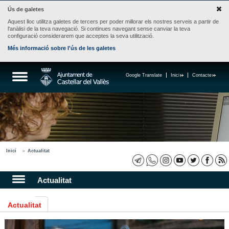
Ús de galetes
Aquest lloc utilitza galetes de tercers per poder millorar els nostres serveis a partir de
l'anàlisi de la teva navegació. Si continues navegant sense canviar la teva
configuració considerarem que acceptes la seva utilització.
Més informació sobre l'ús de les galetes
Google Translate
Inici
Contacte
Inici
Actualitat
Actualitat
Actualitat