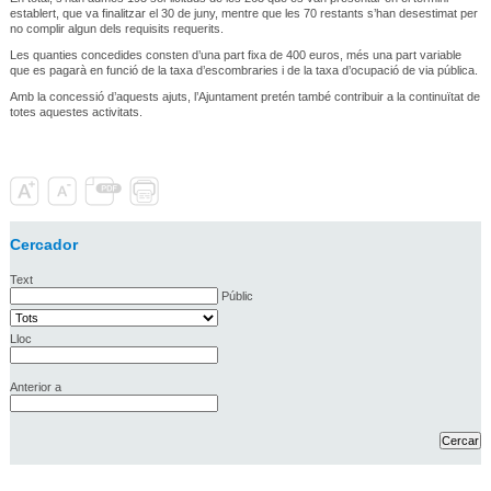
establert, que va finalitzar el 30 de juny, mentre que les 70 restants s’han desestimat per
no complir algun dels requisits requerits.
Les quanties concedides consten d’una part fixa de 400 euros, més una part variable
que es pagarà en funció de la taxa d’escombraries i de la taxa d’ocupació de via pública.
Amb la concessió d’aquests ajuts, l’Ajuntament pretén també contribuir a la continuïtat de
totes aquestes activitats.
Cercador
Text
Públic
Lloc
Anterior a