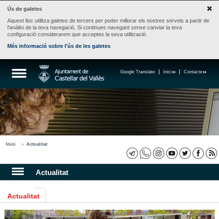
Ús de galetes
Aquest lloc utilitza galetes de tercers per poder millorar els nostres serveis a partir de
l'anàlisi de la teva navegació. Si continues navegant sense canviar la teva
configuració considerarem que acceptes la seva utilització.
Més informació sobre l'ús de les galetes
Google Translate
Inici
Contacte
Inici
Actualitat
Actualitat
Actualitat