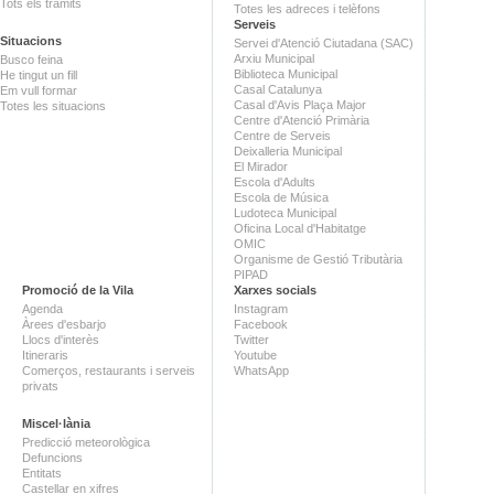
Tots els tràmits
Totes les adreces i telèfons
Serveis
Situacions
Servei d'Atenció Ciutadana (SAC)
Arxiu Municipal
Busco feina
Biblioteca Municipal
He tingut un fill
Casal Catalunya
Em vull formar
Casal d'Avis Plaça Major
Totes les situacions
Centre d'Atenció Primària
Centre de Serveis
Deixalleria Municipal
El Mirador
Escola d'Adults
Escola de Música
Ludoteca Municipal
Oficina Local d'Habitatge
OMIC
Organisme de Gestió Tributària
PIPAD
Promoció de la Vila
Xarxes socials
Agenda
Instagram
Àrees d'esbarjo
Facebook
Llocs d'interès
Twitter
Itineraris
Youtube
Comerços, restaurants i serveis
WhatsApp
privats
Miscel·lània
Predicció meteorològica
Defuncions
Entitats
Castellar en xifres