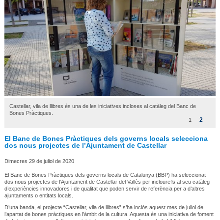
Castellar, vila de llibres és una de les iniciatives incloses al catàleg del Banc de
Bones Pràctiques.
2
1
El Banc de Bones Pràctiques dels governs locals selecciona
dos nous projectes de l’Ajuntament de Castellar
Dimecres 29 de juliol de 2020
El Banc de Bones Pràctiques dels governs locals de Catalunya (BBP) ha seleccionat
dos nous projectes de l’Ajuntament de Castellar del Vallès per incloure’ls al seu catàleg
d’experiències innovadores i de qualitat que poden servir de referència per a d’altres
ajuntaments o entitats locals.
D’una banda, el projecte “Castellar, vila de llibres” s’ha inclòs aquest mes de juliol de
l’apartat de bones pràctiques en l’àmbit de la cultura. Aquesta és una iniciativa de foment