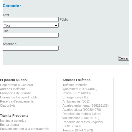
Cercador
Text
Públic
Lloc
Anterior a
Et podem ajudar?
Adreces i telèfons
Com arribar a Castellar
Telèfons d'interès
Adreces i telèfons
Ajuntament (937144040)
Farmàcies de guàrdia
Policia (937144830)
Horaris de transport públic
Emergències (112)
Reserva d'equipaments
Ambulàncies (061)
Cita prèvia
Avaries enllumenat (686216138)
Avaries aigua (900304070)
Recollida de mobles i altres
Tràmits Freqüents
voluminosos (900150140)
Instància genèrica
Recollida de restes vegetals
Bústia oberta
(900150140)
Subvencions per a la contractació
Tanatori (937471203)