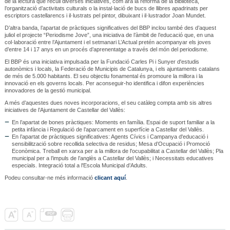
de la lectura que recull diverses iniciatives, com ara la reforma de la biblioteca,
l’organització d’activitats culturals o la instal·lació de bucs de llibres apadrinats per
escriptors castellarencs i il·lustrats pel pintor, dibuixant i il·lustrador Joan Mundet.
D’altra banda, l’apartat de pràctiques significatives del BBP inclou també des d’aquest
juliol el projecte “Periodisme Jove”, una iniciativa de l’àmbit de l’educació que, en una
col·laboració entre l’Ajuntament i el setmanari L’Actual pretén acompanyar els joves
d’entre 14 i 17 anys en un procés d’aprenentatge a través del món del periodisme.
El BBP és una iniciativa impulsada per la Fundació Carles Pi i Sunyer d'estudis
autonòmics i locals, la Federació de Municipis de Catalunya, i els ajuntaments catalans
de més de 5.000 habitants. El seu objectiu fonamental és promoure la millora i la
innovació en els governs locals. Per aconseguir-ho identifica i difon experiències
innovadores de la gestió municipal.
A més d’aquestes dues noves incorporacions, el seu catàleg compta amb sis altres
iniciatives de l’Ajuntament de Castellar del Vallès:
En l’apartat de bones pràctiques: Moments en família. Espai de suport familiar a la
petita infància i Regulació de l’aparcament en superfície a Castellar del Vallès.
En l’apartat de pràctiques significatives: Agents Cívics i Campanya d'educació i
sensibilització sobre recollida selectiva de residus; Mesa d’Ocupació i Promoció
Econòmica. Treball en xarxa per a la millora de l'ocupabilitat a Castellar del Vallès; Pla
municipal per a l’impuls de l’anglès a Castellar del Vallès; i Necessitats educatives
especials. Integració total a l'Escola Municipal d’Adults.
Podeu consultar-ne més informació
clicant aquí
.