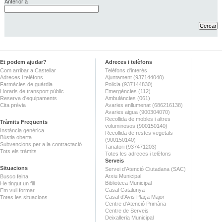
Anterior a
Et podem ajudar?
Adreces i telèfons
Com arribar a Castellar
Telèfons d'interès
Adreces i telèfons
Ajuntament (937144040)
Farmàcies de guàrdia
Policia (937144830)
Horaris de transport públic
Emergències (112)
Reserva d'equipaments
Ambulàncies (061)
Cita prèvia
Avaries enllumenat (686216138)
Avaries aigua (900304070)
Recollida de mobles i altres
Tràmits Freqüents
voluminosos (900150140)
Instància genèrica
Recollida de restes vegetals
Bústia oberta
(900150140)
Subvencions per a la contractació
Tanatori (937471203)
Tots els tràmits
Totes les adreces i telèfons
Serveis
Situacions
Servei d'Atenció Ciutadana (SAC)
Arxiu Municipal
Busco feina
Biblioteca Municipal
He tingut un fill
Casal Catalunya
Em vull formar
Casal d'Avis Plaça Major
Totes les situacions
Centre d'Atenció Primària
Centre de Serveis
Deixalleria Municipal