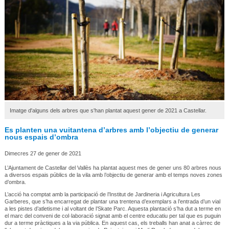
Imatge d'alguns dels arbres que s'han plantat aquest gener de 2021 a Castellar.
Es planten una vuitantena d’arbres amb l’objectiu de generar
nous espais d’ombra
Dimecres 27 de gener de 2021
L’Ajuntament de Castellar del Vallès ha plantat aquest mes de gener uns 80 arbres nous
a diversos espais públics de la vila amb l’objectiu de generar amb el temps noves zones
d’ombra.
L’acció ha comptat amb la participació de l’Institut de Jardineria i Agricultura Les
Garberes, que s’ha encarregat de plantar una trentena d’exemplars a l’entrada d’un vial
a les pistes d’atletisme i al voltant de l’Skate Parc. Aquesta plantació s’ha dut a terme en
el marc del conveni de col·laboració signat amb el centre educatiu per tal que es puguin
dur a terme pràctiques a la via pública. En aquest cas, els treballs han anat a càrrec de