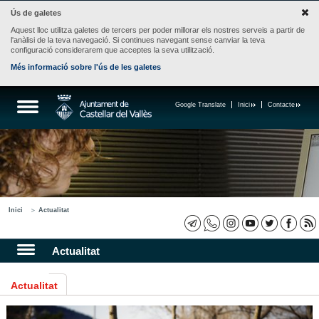
Ús de galetes
Aquest lloc utilitza galetes de tercers per poder millorar els nostres serveis a partir de
l'anàlisi de la teva navegació. Si continues navegant sense canviar la teva
configuració considerarem que acceptes la seva utilització.
Més informació sobre l'ús de les galetes
Google Translate
Inici
Contacte
Inici
Actualitat
Actualitat
Actualitat