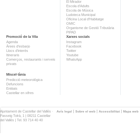
El Mirador
Escola d'Adults
Escola de Música
Ludoteca Municipal
Oficina Local d'Habitatge
OMIC
Organisme de Gestió Tributària
PIPAD
Promoció de la Vila
Xarxes socials
Agenda
Instagram
Àrees d'esbarjo
Facebook
Llocs d'interès
Twitter
Itineraris
Youtube
Comerços, restaurants i serveis
WhatsApp
privats
Miscel·lània
Predicció meteorològica
Defuncions
Entitats
Castellar en xifres
Ajuntament de Castellar del Vallès ·
Avís legal
Sobre el web
Accessibilitat
Mapa web
Passeig Tolrà, 1 | 08211 Castellar
del Vallès | Tel. 93 714 40 40