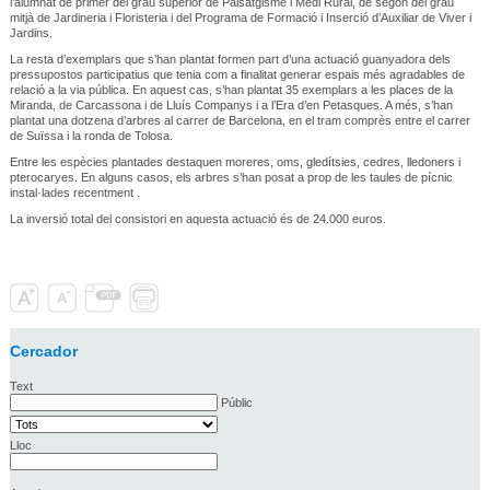
l’alumnat de primer del grau superior de Paisatgisme i Medi Rural, de segon del grau
mitjà de Jardineria i Floristeria i del Programa de Formació i Inserció d’Auxiliar de Viver i
Jardins.
La resta d’exemplars que s’han plantat formen part d’una actuació guanyadora dels
pressupostos participatius que tenia com a finalitat generar espais més agradables de
relació a la via pública. En aquest cas, s’han plantat 35 exemplars a les places de la
Miranda, de Carcassona i de Lluís Companys i a l’Era d’en Petasques. A més, s’han
plantat una dotzena d’arbres al carrer de Barcelona, en el tram comprès entre el carrer
de Suïssa i la ronda de Tolosa.
Entre les espècies plantades destaquen moreres, oms, gledítsies, cedres, lledoners i
pterocaryes. En alguns casos, els arbres s’han posat a prop de les taules de pícnic
instal·lades recentment .
La inversió total del consistori en aquesta actuació és de 24.000 euros.
Cercador
Text
Públic
Lloc